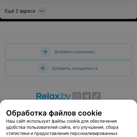
Ещё 2 адреса
Добавить компанию
Добавить специалиста
О проекте
Новости проекта
Размещение рекламы
Обработка файлов cookie
Вакансии
Публичный договор
Способы оплаты
Наш сайт использует файлы cookie для обеспечения
Публичный договор по использованию сервиса
удобства пользователей сайта, его улучшения, сбора
«Афиша»
статистики и предоставления персонализированных