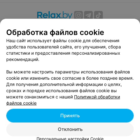
О проекте
Новости проекта
Размещение рекламы
Обработка файлов cookie
Вакансии
Публичный договор
Способы оплаты
Наш сайт использует файлы cookie для обеспечения
Публичный договор по использованию сервиса
удобства пользователей сайта, его улучшения, сбора
«Афиша»
статистики и предоставления персонализированных
Пользовательское соглашение
рекомендаций.
Написать в поддержку
Вы можете настроить параметры использования файлов
Связаться по вопросам сотрудничества
cookie или изменить свое согласие в более позднее время.
Написать руководителю relax.by
Для получения дополнительной информации о целях,
сроках и порядке использования файлов cookie вы
Персональные настройки cookie
можете ознакомиться с нашей
Политикой обработки
Обработка персональных данных
файлов cookie
Принять
© 2026 ООО «Артокс Лаб», УНП 191700409, регистрирующий орган -
Отклонить
Минский горисполком
| 220012, Республика Беларусь, г. Минск,
улица Толбухина, 2, пом. 16 | info@relax.by
Персональные настройки Cookie