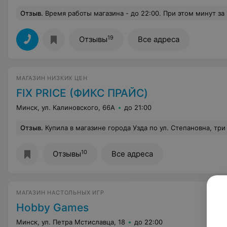
Отзыв
.
Время работы магазина - до 22:00. При этом минут за 10 до закрытия магазина продавец с порога объявляет, что касса не работает, т.к. часы на кассе показывают 22 с чем-то, считая данный баг достаточным аргументом и не признавая, что это косяк магазина. И не прекращает спорить, доказывая, что ну часы же на кассе показывают...и далее по тексту. Очень неприятное впечатление. До этого был опыт, когда кассир и продавец при мне , ничуть 
19
Отзывы
Все адреса
МАГАЗИН НИЗКИХ ЦЕН
FIX PRICE (ФИКС ПРАЙС)
Минск, ул. Калиновского, 66A
до 21:00
Отзыв
.
Купила в магазине города Узда по ул. Степановна, три кухонных ножа для овощей, все они сломались с первого дня применения,придя в магазин с чеком, через пять дней,заведующая магазином дала ясно по
10
Отзывы
Все адреса
МАГАЗИН НАСТОЛЬНЫХ ИГР
Hobby Games
Минск, ул. Петра Мстиславца, 18
до 22:00