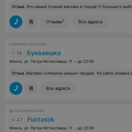
Отзыв
.
Это самый лучший магазин в городе !!! Большего выбора нет нигде! Практически все, что идет по рекламе имеется в магазине ( нам почти всегда везло в плане заказов детей ). Спасибо консультантам, о
7
Отзывы
Все адреса
КНИЖНЫЙ МАГАЗИН
Букваешка
1.0
Минск, ул. Петра Мстиславца, 11
до 22:00
Отзыв
.
Магазин «слишком умных» продаж. На сайте указана одна цена товара, а когда приходишь за товаром в магазин, на кассе пробивают совсем другой ценник. Продавцы говорят мол 
Все адреса
ДЕТСКИЙ МАГАЗИН
Funtastik
2.7
Минск, ул. Петра Мстиславца, 11
до 22:00