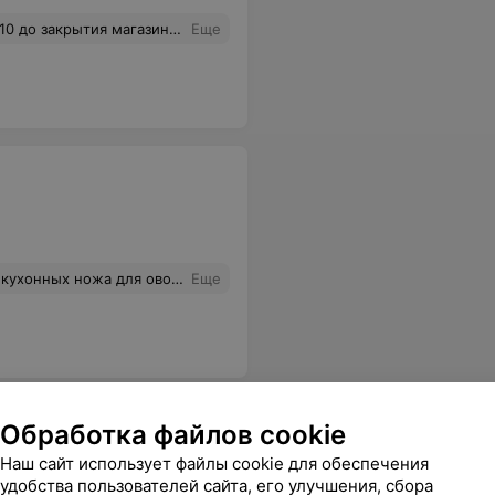
не стесняясь, обсуждали предыдущих покупателей, по закону жанра, не в лучшем свете. Уважаемое руководство, обратите внимание на персонал данного магазина, а особенно на их ЧАСЫ НА КАССЕ
Еще
нять что замены не будет. Поэтому хотите выбросить деньги, идите в эту сеть магазинов.
Еще
Обработка файлов cookie
Наш сайт использует файлы cookie для обеспечения
удобства пользователей сайта, его улучшения, сбора