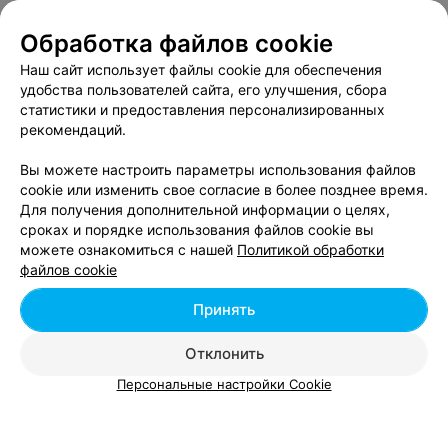
Магазины настольных игр возле метро Площадь
Обработка файлов cookie
Победы в Минске
Наш сайт использует файлы cookie для обеспечения
удобства пользователей сайта, его улучшения, сбора
Магазины настольных игр возле метро Площадь
статистики и предоставления персонализированных
Якуба Коласа в Минске
рекомендаций.
Вы можете настроить параметры использования файлов
cookie или изменить свое согласие в более позднее время.
Для получения дополнительной информации о целях,
сроках и порядке использования файлов cookie вы
можете ознакомиться с нашей
Политикой обработки
Добавить компанию
файлов cookie
Добавить специалиста
Принять
Отклонить
Персональные настройки Cookie
О проекте
Новости проекта
Размещение рекламы