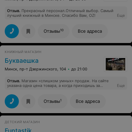
Отзыв
.
Прекрасный персонал.Отличный выбор. Самый
лучший книжный в Минске. Спасибо Вам, OZ!
Еще
10
Отзывы
Все адреса
КНИЖНЫЙ МАГАЗИН
Букваешка
Минск, пр-т Дзержинского, 104
до 21:00
Отзыв
.
Магазин «слишком умных» продаж. На сайте
указана одна цена товара, а когда приходишь за
Еще
товаром в магазин, на кассе пробивают совсем другой
ценник. Продавцы говорят мол «это не мы, это
политика руководства». С таким подходом далеко не
1
Отзывы
Все адреса
уйдете!
ДЕТСКИЙ МАГАЗИН
Funtastik