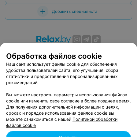
Добавить специалиста
О проекте
Новости проекта
Размещение рекламы
Обработка файлов cookie
Вакансии
Публичный договор
Способы оплаты
Наш сайт использует файлы cookie для обеспечения
Публичный договор по использованию сервиса
удобства пользователей сайта, его улучшения, сбора
«Афиша»
статистики и предоставления персонализированных
Пользовательское соглашение
рекомендаций.
Написать в поддержку
Вы можете настроить параметры использования файлов
Связаться по вопросам сотрудничества
cookie или изменить свое согласие в более позднее время.
Написать руководителю relax.by
Для получения дополнительной информации о целях,
сроках и порядке использования файлов cookie вы
Персональные настройки cookie
можете ознакомиться с нашей
Политикой обработки
Обработка персональных данных
файлов cookie