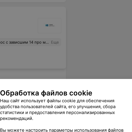
. Цены приятно порадовали, оплата по факту.
Еще
Обработка файлов cookie
Наш сайт использует файлы cookie для обеспечения
удобства пользователей сайта, его улучшения, сбора
статистики и предоставления персонализированных
рекомендаций.
кло. Они стекло заказали, взялись клеить, но тоже не смогли. Объяснили это тем, что занимаются только плёнкой. Бесплатно наклеели плёнку, она была пузырями, они так и не прошли. Это самые непрофессиональные мастера, с которыми я сталкивалась за все время в Минске
Еще
Вы можете настроить параметры использования файлов