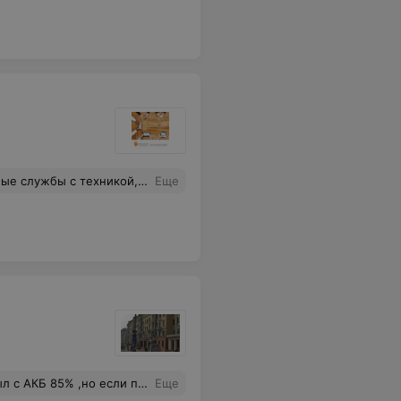
 раз спасибо за Ваше время и старания, было очень приятно к Вам обращаться и рекомендовать друзьям, так как уверен что друзья останутся в восторге также как и я!!!!
Еще
и и считай новый телефон за адекватные деньги,очень давольно ,придем еще
Еще