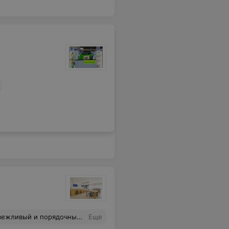
 подняла настроение, потому что я очень переживала. Спасибо большое Светлане за человечность и такой заботливый подход и быстрое решение вопроса, это дорогого стоит!
Еще