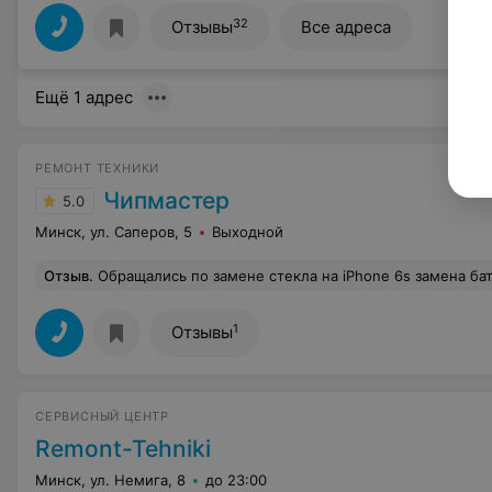
32
Отзывы
Все адреса
Ещё 1 адрес
РЕМОНТ ТЕХНИКИ
Чипмастер
5.0
Минск, ул. Саперов, 5
Выходной
Отзыв
.
Обращались по замене стекла на iPhone 6s замена батареи. Очень понравилась атмосфера в мастерской! Сделано быстро, качественно от нового вообще не отличить. Обслуживание на высшем уровне! Порадовала цена со скидкой защитный экран
1
Отзывы
CЕРВИСНЫЙ ЦЕНТР
Remont-Tehniki
Минск, ул. Немига, 8
до 23:00