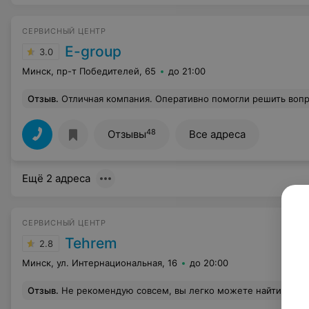
СЕРВИСНЫЙ ЦЕНТР
E-group
3.0
Минск, пр-т Победителей, 65
до 21:00
Отзыв
.
Отличная компания. Оперативно помогли решить вопрос с зависшим 14 про макс. Однозначно рекомендую
48
Отзывы
Все адреса
Ещё 2 адреса
СЕРВИСНЫЙ ЦЕНТР
Tehrem
2.8
Минск, ул. Интернациональная, 16
до 20:00
Отзыв
.
Не рекомендую совсем, вы легко можете найти лучшее место для ремонта (любое место). В сентябре разбила экран телефона самсунг, нашла их в интернете, обратилась. Мне предложили заменить только экран без рамы, отметив, что так дешевле. После замены через несколько дней сняла резинки (они клеят не прессом, как мне объяснили потом в других местах, и закрепляют просто канцелярскими резинками, чтобы схватилось) и обратилось к мастерам в четырёх (!) Разных местах, чтобы наклеить защитный экран. И во всех местах не смогли его наклеить, тк экран плохо приклеен. После этого я обратилась снова к ним и попросила наклеить сте