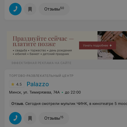
50
Отзывы
ЭФФЕКТИВНАЯ РЕКЛАМА НА САЙТЕ
ТОРГОВО-РАЗВЛЕКАТЕЛЬНЫЙ ЦЕНТР
Palazzo
4.5
Минск, ул. Тимирязева, 74А
до 22:00
Отзыв
.
Сегодня смотрели мультик ЧИНК, в кинотеатре 5 mooon + Тех службе попа срочно наладит уровень громкости, речь но перебор по шуму. Очень громко по сравнению с другими кинотеатрами. К концу фильма ребенка тошнило, бо
15
Отзывы