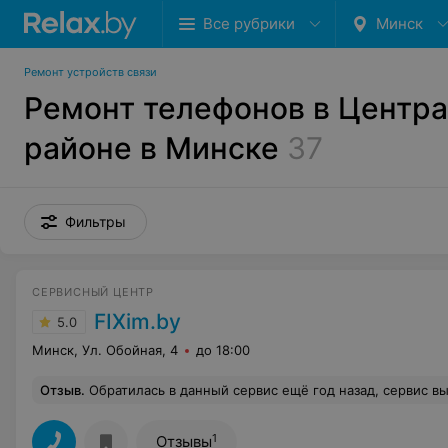
Все рубрики
Минск
Ремонт устройств связи
Ремонт телефонов в Центр
районе в Минске
37
Фильтры
СЕРВИСНЫЙ ЦЕНТР
FIXim.by
5.0
Минск, Ул. Обойная, 4
до 18:00
Отзыв
.
Обратилась в данный сервис ещё год назад, сервис выбирала по отзывам и поближе к дому и не ошиблась! Отличный сервис, все ребята очень вежливые, все очень доступно объясняют и даже в первый раз продемонстрировали чем отличается оригинал экрана от копии, т к в предыдущем сервисе заплатила за оригинал, а как оказалось поставили копию ещё и самую дешевую! Второй раз обратилась т к опять разбила экран и тут не разочаровали, отремонтировали все
1
Отзывы