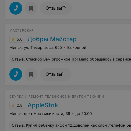
25
Отзывы
МАСТЕРСКАЯ
Добры Майстар
5.0
Минск, ул. Тимирязева, 65б
Выходной
Отзыв
.
Спасибо Вам огромное!!! Я мало обращаюсь в сервисные службы с техникой, поэтому сравнивать не особо уместно. Но честно говоря, теперь других ребят и искать не буду. Все сделали фантастически быстро, профессионально, вежливо и культурно все объяснили, в результате получаешь не только работающий телефон , но и эстетическое удовлетворение от оказанной услуги, сейчас это редкость.Еще
16
Отзывы
СКУПКА И РЕМОНТ ТЕЛЕФОНОВ И ДРУГОЙ ТЕХНИКИ
AppleStok
2.8
Минск, пр-т Независимости, 39
до 20:00
Отзыв
.
Купил ребенку айфон 12,доволен как слон ,телефон был с АКБ 85% ,но если покупаешь у них телефон то в течении года скидка 50% на замену аккума,в итоге немного добавил