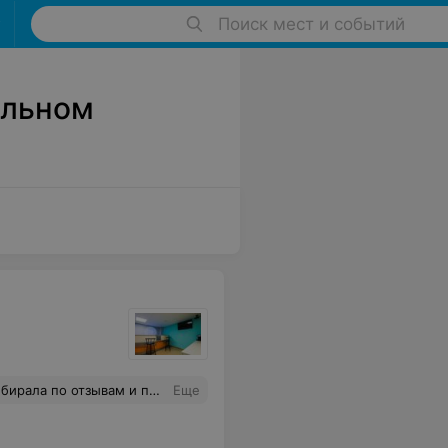
Поиск мест и событий
альном
 четко и быстро. В третий раз обратилась уже по другой причине, так даже денег не взяли, ещё и защитное стекло бесплатно наклеили как постоянному клиенту. Ребята, искреннее Вам спасибо)
Еще