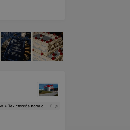
лела голова от шума, так же у меня, голова раскалывалась. Очень громко настроены колонки!
Еще