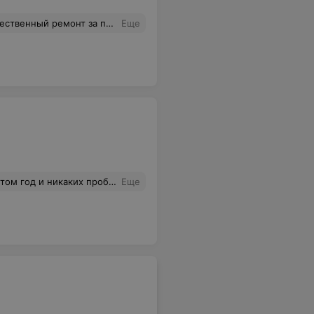
 приемлемую цену! Рекомендую!
Еще
блем! Недавно заказал ещё один.
Еще