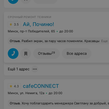
СРОЧНЫЙ РЕМОНТ ТЕХНИКИ
Ай, Починю!
3.5
Минск, пр-т Победителей, 65
до 20:00
Отзыв
.
Разбил экран, за пару часов поменяли. Красавцы
Еще
29
Отзывы
Все адреса
Ещё 1 адрес
cafeCONNECT
4.3
Минск, ул. Немига, 12а
до 20:00
Отзыв
.
Хочу поблагодарить менеджера Светлану за добрый, вежливый и порядочный подход к клиентам, к такому специалисту всегда хочется вернуться! Столкнулась с проблемой установки программ и позвонила за дополнительной информацией, Светлана попросила меня не расстраиваться и сказала, что узнает и направит к другому специалисту, который сможет помочь с установкой. Светлана очень помогла и поддержала,