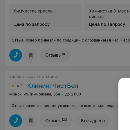
Химчистка кресла
Химчистка 3-мест
дивана
Цена по запросу
Цена по запросу
Отзыв
.
Ковер привезли по традиции с опозданием в час. Песок, волосы, шерсть сыпались из него. Присутствовал резкий запах гнили и плесени. За вонь на всю квартиру и песок я должна была оплатить 45 р. Отказалась принимать это безобразие. П
18
Отзывы
КЛИНИНГОВАЯ КОМПАНИЯ
КлинингЧистБел
4.3
Минск, ул.Тимирязева, 65а
до 21:00
Отзыв
.
качество чистки ужасное......в каком виде сдала в таком же и получила обратно, отдала обратно перечистили, результат тот же тако
123
Отзывы
Все адреса