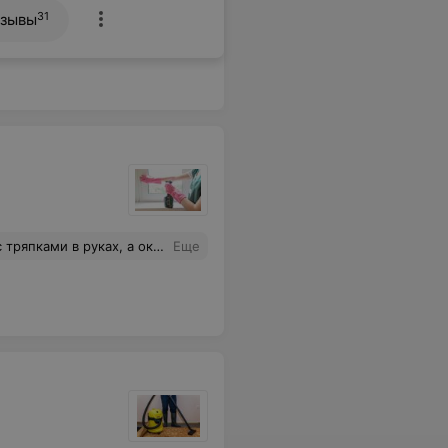
31
зывы
ы. Да, на уборку квартиры ушел практически целый день, но такой идеальной чистоты в моем жилье, я не припоминаю.
Еще