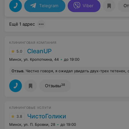
Telegram
Viber
От
Ещё 1 адрес
КЛИНИНГОВАЯ КОМПАНИЯ
CleanUP
5.0
Минск, ул. Кропоткина, 44
до 19:00
Отзыв
.
Честно говоря, я ожидал увидеть двух-трех тетенек, с тряпками в руках, а оказалось, что в компании очень серьезный подход к работе. Вместе с работницами, приехал менеджер, который внимательно контролировал весь процесс и даже пару раз указывал на мелкие недочет
38
Отзывы
КЛИНИНГОВЫЕ УСЛУГИ
ЧистоГолики
3.8
Минск, ул. П. Бровки, 28
до 19:00