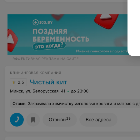
ЭФФЕКТИВНАЯ РЕКЛАМА НА САЙТЕ
КЛИНИНГОВАЯ КОМПАНИЯ
Чистый кит
2.5
Минск, ул. Белорусская, 41
до 23:00
Отзыв
.
Заказывала химчистку изголовья кровати и матрас с двух сторон. Основная цель убрать пятно с изголовья, матрас просто освежить. Мастер предупредил, что пятно может не уйти. Подумали, что всё получится ведь оно не такое страшное, не обрабатывалось ранее. И обращались за химчисткой именно опираясь на фото, которые были предоставлены на сайте, где мебель в ужасном состоянии с застаревшими пятнами, которые клининг убирает на раз. В итоге со всей работой мастер справился за 30 минут (это с учетом всех подготовительных работ)... естественн
29
Отзывы
Все адреса