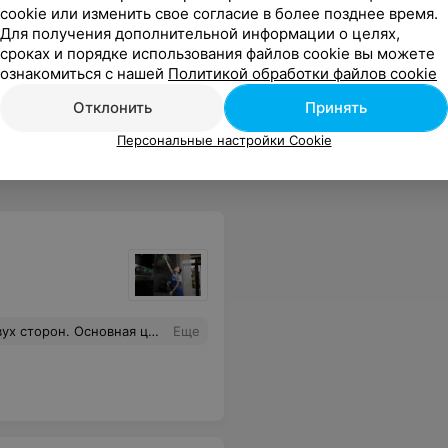
cookie или изменить свое согласие в более позднее время.
Для получения дополнительной информации о целях,
сроках и порядке использования файлов cookie вы можете
ознакомиться с нашей
Политикой обработки файлов cookie
Отклонить
Принять
Персональные настройки Cookie
о пятно осталось на месте) после такой замечательной химчистки даже пыль с изголовья не была убрана... это как? обычным пылесосом качестве уборки лучше... После отзывы о проделанной работе предложили приехать и убрать пыль)
Еще