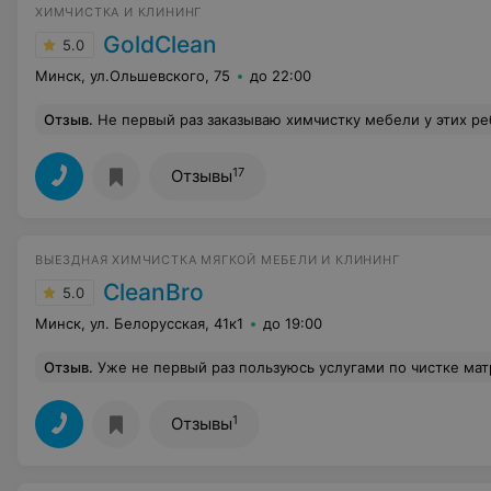
ХИМЧИСТКА И КЛИНИНГ
GoldClean
5.0
Минск, ул.Ольшевского, 75
до 22:00
Отзыв
.
Не первый раз заказываю химчистку мебели у этих ребят. Отзывы пишу редко,но каждый 
17
Отзывы
ВЫЕЗДНАЯ ХИМЧИСТКА МЯГКОЙ МЕБЕЛИ И КЛИНИНГ
CleanBro
5.0
Минск, ул. Белорусская, 41к1
до 19:00
Отзыв
.
Уже не первый раз пользуюсь услугами по чистке матраса.Очень вежливые и приятные сотрудники,подобрали с учётом моей просьбы (раньше начала рабочего дня) время,специалист предварительно позвонил,всё уточнил,приехал вовремя.. Работу выполнил оперативно и очень каче
1
Отзывы