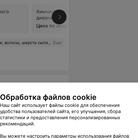
ного
Химчистка 4-местного
дивана
В
Цена по запросу
ридется обратиться в уже проверенную службу. Работают не очень. Люди, не тратьте своё время и нервы!
Еще
Обработка файлов cookie
Наш сайт использует файлы cookie для обеспечения
удобства пользователей сайта, его улучшения, сбора
е впечатление что чистят просто водой не советую никому
Еще
статистики и предоставления персонализированных
рекомендаций.
Вы можете настроить параметры использования файлов