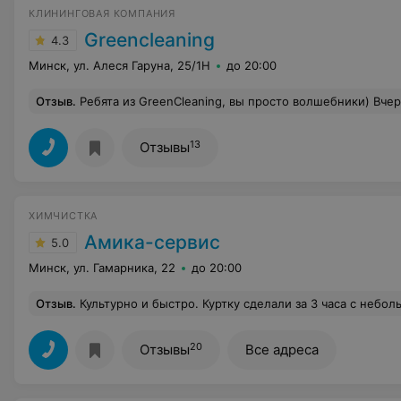
КЛИНИНГОВАЯ КОМПАНИЯ
Greencleaning
4.3
Минск, ул. Алеся Гаруна, 25/1Н
до 20:00
Отзыв
.
Ребята из GreenCleaning, вы просто волшебники) Вчера делали у меня генеральную уборку. Честно, я не узнала свою квартиру: всё настолько чистое, что жалко даже ходить. Воздух стал как будто чище, а окна — просто прозрачные!) Очень вежливый персонал 
13
Отзывы
ХИМЧИСТКА
Амика-сервис
5.0
Минск, ул. Гамарника, 22
до 20:00
Отзыв
.
Культурно и быстро. Куртку сделали за 3 часа с небольшой допл
20
Отзывы
Все адреса