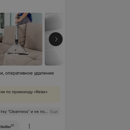
ли, оперативное удаление
ли по промокоду «Relax»
зошёл все ожидания. Спасибо большое за вашу работу!!!
Еще
31
зывы