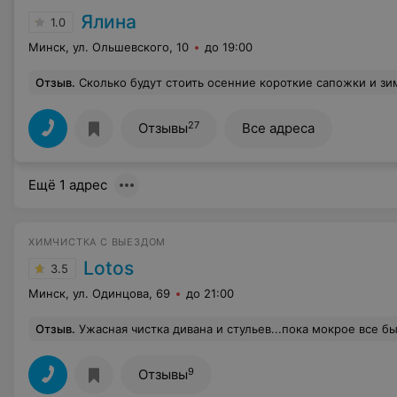
Ялина
1.0
Минск, ул. Ольшевского, 10
до 19:00
Отзыв
.
Сколько будут стоить осенние короткие сапожки и зимние сапоги н
27
Отзывы
Все адреса
Ещё 1 адрес
ХИМЧИСТКА С ВЫЕЗДОМ
Lotos
3.5
Минск, ул. Одинцова, 69
до 21:00
Отзыв
.
Ужасная чистка дивана и стульев...пока мокрое все было светлый диван был серый, обещали что, когда высохнет, посветлеет. Но, он таким и остался и стал неоднородного цвета.Просто ужас! В щелях не чистили вообще, 
9
Отзывы