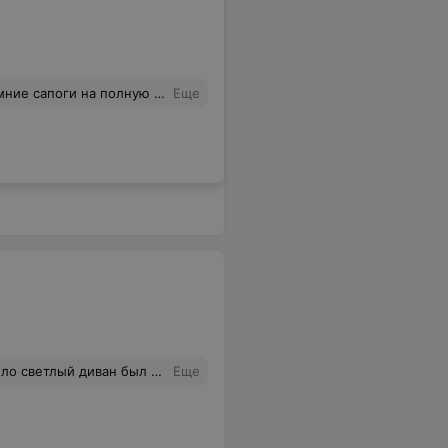
а полную ногу. Сроки пошива.
Еще
пыль и шерсть как и было до уборки. Не заказывайте чистку, не портите себе мебель и нервы!
Еще