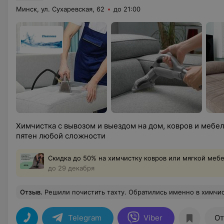
Минск, ул. Сухаревская, 62
до 21:00
Химчистка с вывозом и выездом на дом, ковров и мебе
пятен любой сложности
Скидка до 50% на химчистку ковров или мягкой мебе
до 29 декабря
Отзыв
.
Решили почистить тахту. Обратились именно в химчистку "Cleanness" и не пожалели. Парень трудился около часа. Результат прев
Telegram
Viber
От