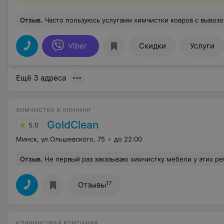
Отзыв
.
Часто пользуюсь услугами химчистки ковров с вывозом и доставкой. Довольна как качеством самой услуги, так и удобством: согласуют вр
Viber
Скидки
Услуги
Ещё 3 адреса
ХИМЧИСТКА И КЛИНИНГ
GoldClean
5.0
Минск, ул.Ольшевского, 75
до 22:00
Отзыв
.
Не первый раз заказываю химчистку мебели у этих ребят. Отзывы пишу редко,но каждый 
17
Отзывы
КЛИНИНГОВАЯ КОМПАНИЯ