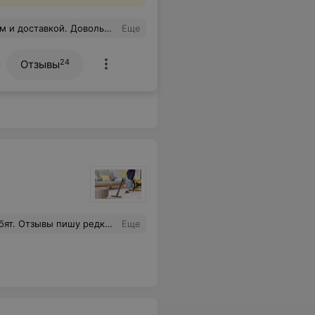
емя визита курьера, заберут и привезут прям в квартиру.
Еще
24
Отзывы
раз качеству на высоте. Рекомендую.
Еще