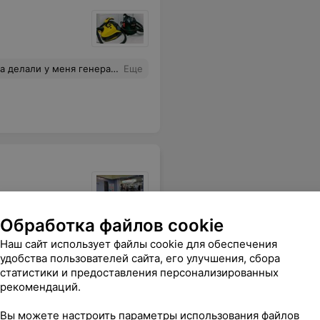
и сервис на высоте. Если цените свое время и любите идеальный порядок — искренне рекомендую. Спасибо за уют!
Еще
Обработка файлов cookie
ушное и доброжелательное отношение при приеме и выдаче одежды.
Еще
Наш сайт использует файлы cookie для обеспечения
удобства пользователей сайта, его улучшения, сбора
статистики и предоставления персонализированных
рекомендаций.
Вы можете настроить параметры использования файлов