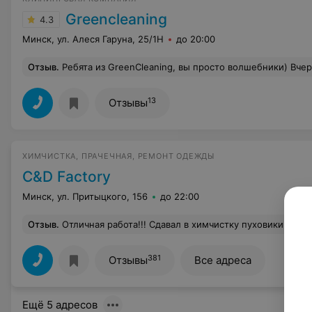
Greencleaning
4.3
Минск, ул. Алеся Гаруна, 25/1Н
до 20:00
Отзыв
.
Ребята из GreenCleaning, вы просто волшебники) Вчера делали у меня генеральную уборку. Честно, я не узнала свою квартиру: всё настолько чистое, что жалко даже ходить. Воздух стал как будто чище, а окна — просто прозрачные!) Очень вежливый персонал 
13
Отзывы
ХИМЧИСТКА, ПРАЧЕЧНАЯ, РЕМОНТ ОДЕЖДЫ
C&D Factory
Минск, ул. Притыцкого, 156
до 22:00
Отзыв
.
Отличная работа!!! Сдавал в химчистку пуховики и пальто, всё выполнили качественно и в заявленные сроки. Отдельная благодарность Раисе за неравнод
381
Отзывы
Все адреса
Ещё 5 адресов