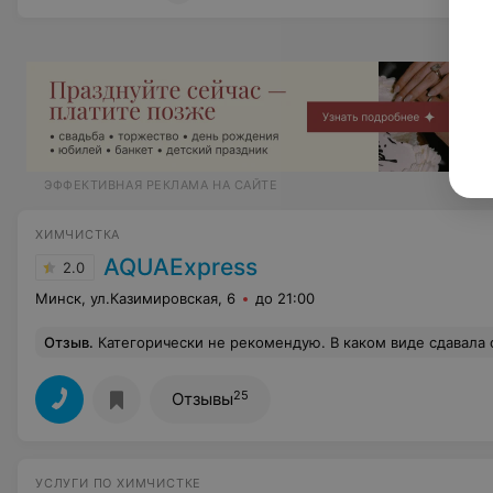
ЭФФЕКТИВНАЯ РЕКЛАМА НА САЙТЕ
ХИМЧИСТКА
AQUAExpress
2.0
Минск, ул.Казимировская, 6
до 21:00
Отзыв
.
Категорически не рекомендую. В каком виде сдавала одеяло, в таком же назад и получи
25
Отзывы
УСЛУГИ ПО ХИМЧИСТКЕ