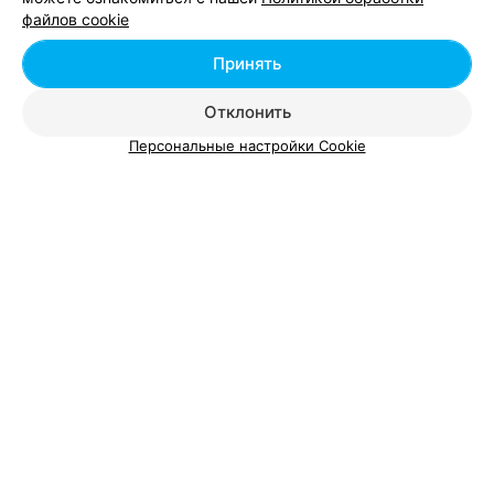
Ещё 1 адрес
файлов cookie
Принять
Прачечная по пр-ту Газеты Звязда
Отклонить
Минск, пр-т Газеты Звязда, 47
с 09:00
Персональные настройки Cookie
ХИМЧИСТКА КОВРОВ
Белый Лев
Минск
с 09:00
ХИМЧИСТКА
СТОПгрязь
Минск
до 21:00
Выездная химчистка ковров
Минск