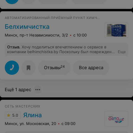
АВТОМАТИЗИРОВАННЫЙ ПРИЁМНЫЙ ПУНКТ ХИМЧИСТКИ И РЕМОНТА ОДЕЖДЫ
Белхимчистка
Минск, пр-т Независимости, 3/2
с 10:00
Отзыв
.
Хочу поделиться впечатлением о сервисе в
компании belhimchistka.by Поскольку был поврежден
Еще
наперник, доставили подушку для химчистки и замены
наперника в наволочке. Так вышло, что наволочка была
из абсолютно нового комплекта постельного белья.
24
Отзывы
Все адреса
Сотрудники не предупредив выбросили личную вещь
клиента, при этом даже не извинились за свой
поступок.
Ещё 1 адрес
СЕТЬ МАСТЕРСКИХ
Ялина
5.0
Минск, ул. Московская, 20
с 09:00