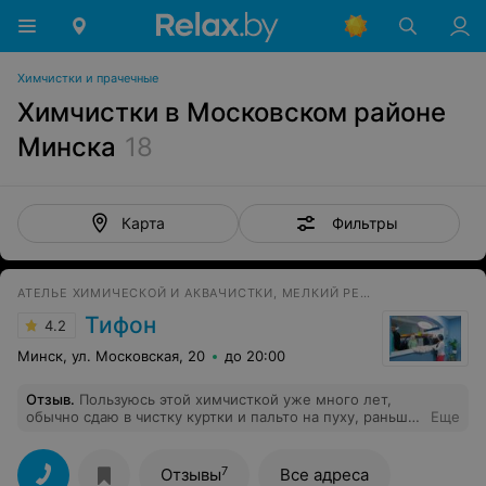
Химчистки и прачечные
Химчистки в Московском районе
Минска
18
Фильтры
Карта
АТЕЛЬЕ ХИМИЧЕСКОЙ И АКВАЧИСТКИ, МЕЛКИЙ РЕМОНТ ОДЕЖДЫ
Тифон
4.2
Минск, ул. Московская, 20
до 20:00
Отзыв
.
Пользуюсь этой химчисткой уже много лет,
обычно сдаю в чистку куртки и пальто на пуху, раньше
Еще
меня все устраивало, но в последнее время качество
чистки (стирки) значительно ухудшилось
7
Отзывы
Все адреса