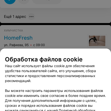
Ещё 1 адрес
ХИМЧИСТКА
HomeFresh
ул. Рафиева, 95
с 09:00
Обработка файлов cookie
Наш сайт использует файлы cookie для обеспечения
удобства пользователей сайта, его улучшения, сбора
Рембытэкспресс
статистики и предоставления персонализированных
рекомендаций.
Минск, ул. Московская, 20
с 09:00
Вы можете настроить параметры использования файлов
Все адреса
cookie или изменить свое согласие в более позднее время.
Для получения дополнительной информации о целях,
сроках и порядке использования файлов cookie вы
можете ознакомиться с нашей
Политикой обработки