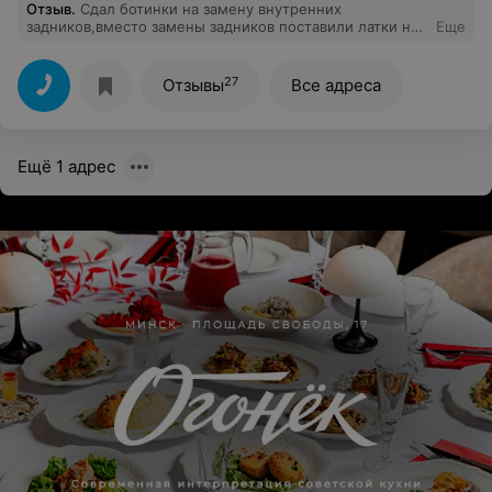
Отзыв
.
Сдал ботинки на замену внутренних
задников,вместо замены задников поставили латки на
Еще
старые,в результате обувь натирает.Не рекомендую
данную мастерскую.
27
Отзывы
Все адреса
Ещё 1 адрес