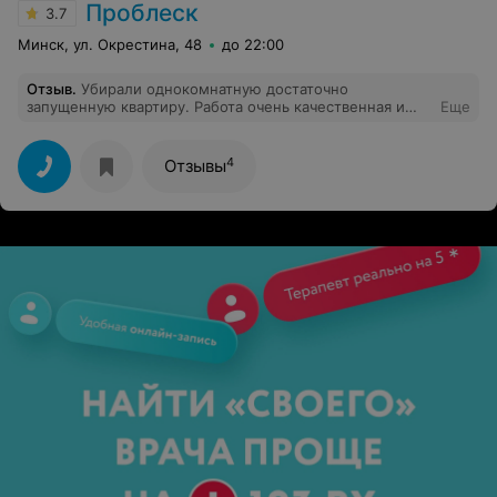
Проблеск
3.7
Минск, ул. Окрестина, 48
до 22:00
Отзыв
.
Убирали однокомнатную достаточно
запущенную квартиру. Работа очень качественная и
Еще
добросовестная. Ванна, туалет, все раковины стали как
новые. Вычищены даже самые труднодоступные
места. Очень благодарны за такое прекрасное
4
Отзывы
обслуживание Роману и его работницам.