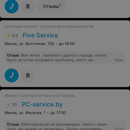
меня в компе есть. Просто нет слов. Все что делали,
все работает. Спасибо Вам.
7
Отзывы
СРОЧНЫЙ РЕМОНТ НОУТБУКОВ И КОМПЬЮТЕРОВ
Five Service
5.0
Минск, ул. Восточная, 129
до 19:00
Отзыв
.
Все четко , приехал с другого города, нужно
было за сутки исправить проблему, никто не
Еще
соглашался , ребята взялись и все в срок сделали , так
еще и качественно . Не ожидал , респект
РЕМОНТ КОМПЬЮТЕРОВ И НОУТБУКОВ
PC-service.by
1.0
Минск, ул. Мележа, 1
до 17:00
Отзыв
.
Категорически не рекомендую. Имея с ними
дело, вы ничем не защищены. Трудно предъявить
Еще