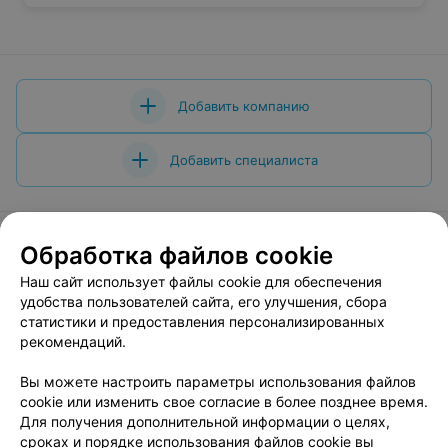
Добавить компанию
Добавить специалиста
Обработка файлов cookie
Наш сайт использует файлы cookie для обеспечения
О проекте
Новости проекта
Размещение рекламы
удобства пользователей сайта, его улучшения, сбора
Вакансии
Публичный договор
Способы оплаты
статистики и предоставления персонализированных
Публичный договор по использованию сервиса
рекомендаций.
«Афиша»
Вы можете настроить параметры использования файлов
Пользовательское соглашение
cookie или изменить свое согласие в более позднее время.
Написать в поддержку
Для получения дополнительной информации о целях,
сроках и порядке использования файлов cookie вы
Связаться по вопросам сотрудничества