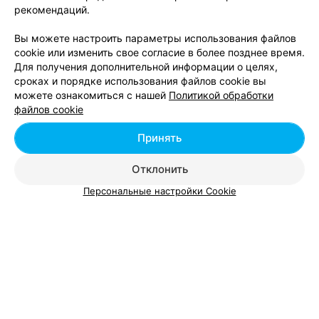
Минске
рекомендаций.
Вы можете настроить параметры использования файлов
cookie или изменить свое согласие в более позднее время.
Для получения дополнительной информации о целях,
сроках и порядке использования файлов cookie вы
можете ознакомиться с нашей
Политикой обработки
Добавить компанию
файлов cookie
Добавить специалиста
Принять
Отклонить
Персональные настройки Cookie
О проекте
Новости проекта
Размещение рекламы
Вакансии
Публичный договор
Способы оплаты
Публичный договор по использованию сервиса
«Афиша»
Пользовательское соглашение
Написать в поддержку