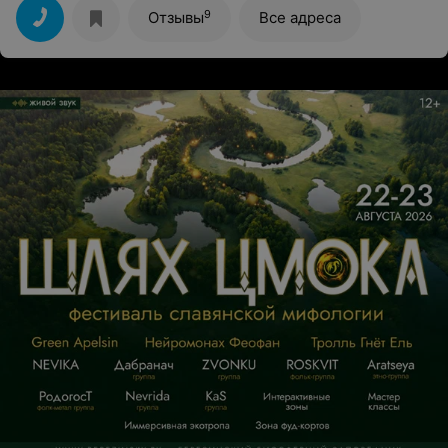
пришла забирать, то моей подушки на месте не
9
Отзывы
Все адреса
оказалось, а другие лежали в обычных пакетах из
евроопта, ранее, как я понимаю, использованных. Да
ещё и на пол их ставят. Мужчина вёл себя грубо, не
извинился даже за ошибку, сказал, прийти позже,
потому, что мой заказ найти не может. Сейчас я
вообще не хочу забирать эту подушку. За деньги,
которые стоила чистка, можно половину новой купить.
Мне противно, что она валялась где попало.