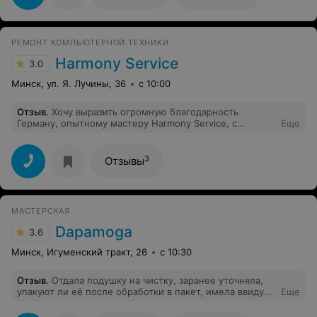
РЕМОНТ КОМПЬЮТЕРНОЙ ТЕХНИКИ
Harmony Service
3.0
Минск, ул. Я. Лучины, 36
с 10:00
Отзыв
.
Хочу выразить огромную благодарность
Герману, опытному мастеру Harmony Service, с
Еще
подбором игрового компьютера с ценой ниже
рыночной, с рекомендациями, настройкой и
проверкой на работоспособность, а также грамотными
3
Отзывы
ответами на все мои вопросы касающиеся данной
игровой сборки.
МАСТЕРСКАЯ
Dapamoga
3.6
Минск, Игуменский тракт, 26
с 10:30
Отзыв
.
Отдала подушку на чистку, заранее уточняла,
упакуют ли её после обработки в пакет, имела ввиду
Еще
новую плёнку или что-то такое, чтобы понимать, что
вещь чистая, ведь я её в машинке не постираю. Когда