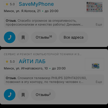
SaveMyPhone
5.0
Минск, ул. Я.Колоса, 21
до 20:00
Отзыв
.
Спасибо огромное за оперативность,
профессионализм и качество работы) Динамик
Еще
заменили за пол часа.Адекватные цены, внимательный
и вежливый молодой человек на приеме)Довольна на
все 100%.Рекомендую только Вас!
16
Отзывы
Все адреса
СЕРВИС И РЕМОНТ КОМПЬЮТЕРНОЙ ТЕХНИКИ И ЭЛЕКТРОНИКИ
АЙТИ ЛАБ
5.0
Минск, ул. Игнатовского, 10
до 20:00
Отзыв
.
Сломался телевизор PHILIPS 32PHT4201/60,
позвонил в эту контору, по телефону человек с
Еще
доверчивым голосам расспросил что да как сказал
примерную стоимость, вечером приехал человек,
забрал телевизор выписав как полагается документ
2
Отзывы
принятия в ремонт, ремонтировали не долго, на
телефонные звонки всегда отвечали после позвонили
что готов, сказали стоимость ремонта, она меня