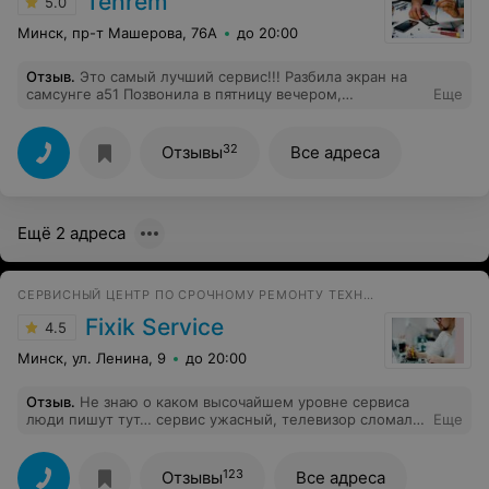
Tehrem
5.0
Минск, пр-т Машерова, 76А
до 20:00
Отзыв
.
Это самый лучший сервис!!! Разбила экран на
самсунге а51 Позвонила в пятницу вечером,
Еще
договорились на субботу, что утром приедет курьер в
10.02 звонок от курьера приехал курьер и забрал
телефон. Экран решили ставить копию так как
32
Отзывы
Все адреса
оригинальный стоил в 2 раза дороже)) В 14.00
привезли мою крошку обратно и все бы ничего, но
вечером у меня экран начал вести себя не понятно,
звоню менеджеру по квитанции, сказали что возможен
Ещё 2 адреса
брак экрана т.к проверить длительно его не возможно,
и если срочно все переделают завтра, а я учусь в
другом городе и уезжаю в этот день без телефона ну
никак и попросила если это возможно сделать в
СЕРВИСНЫЙ ЦЕНТР ПО СРОЧНОМУ РЕМОНТУ ТЕХНИКИ
воскресенье и как обычно в 10 забрали, а в 14.00 уже
отдали в этот раз все хорошо) спасибо огромное за
Fixik Service
4.5
понимание)
Минск, ул. Ленина, 9
до 20:00
Отзыв
.
Не знаю о каком высочайшем уровне сервиса
люди пишут тут… сервис ужасный, телевизор сломали,
Еще
повезло хоть компенсировали
123
Отзывы
Все адреса