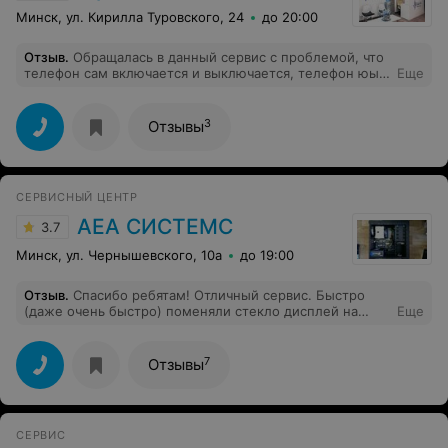
Минск, ул. Кирилла Туровского, 24
до 20:00
Отзыв
.
Обращалась в данный сервис с проблемой, что
телефон сам включается и выключается, телефон юыл
Еще
целый. Проблему решили, только вернули мне
телефон с таким экраном как на фото и сказали: «ну
так получилось, это не наша вина». Даже взяли деньги
3
Отзывы
за свою «работу». Не рекомендую данный сервис
СЕРВИСНЫЙ ЦЕНТР
АЕА СИСТЕМС
3.7
Минск, ул. Чернышевского, 10а
до 19:00
Отзыв
.
Спасибо ребятам! Отличный сервис. Быстро
(даже очень быстро) поменяли стекло дисплей на
Еще
телефоне. Курьер в 16..00 забрал телефон в 20.00
вернул обратно! На время ремонта дали подменный
телефон. Очень приятно:-)
7
Отзывы
СЕРВИС