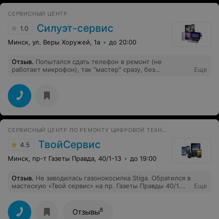
СЕРВИСНЫЙ ЦЕНТР
Силуэт-сервис
1.0
Минск, ул. Веры Хоружей, 1а
до 20:00
Отзыв
.
Попытался сдать телефон в ремонт (не
работает микрофон), так "мастер" сразу, без
Еще
диагностики сказал: менять микрофон!!! А ещё надо
оставлять телефон на несколько часов, мол разбирать
сложно. А для того, чтобы вскрыть телефон
необходимо отклеить заднюю стенку (у меня это
заняло 30 секунд). И за работу загнул сразу, т.е. не
диагностируя - 40 рублей. Не советую обращаться. Во-
первых,цену завышают, а во-вторых,это не мастер раз
СЕРВИСНЫЙ ЦЕНТР ПО РЕМОНТУ ЦИФРОВОЙ ТЕХНИКИ
выносит вердикт не глядя, в-третьих,специально
завышают сроки выполнения работы!!!
ТвойСервис
4.5
Минск, пр-т Газеты Правда, 40/1-13
до 19:00
Отзыв
.
Не заводилась газонокосилка Stiga. Обратился в
мастескую «Твой сервис» на пр. Газеты Правды 40/1.
Еще
Оказалось, что залита свеча. Неисправность устранили
на месте. Оперативно, вежливо. Спасибо за помощь.
8
Отзывы