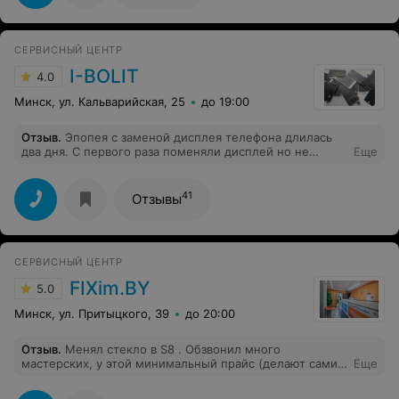
СЕРВИСНЫЙ ЦЕНТР
I-BOLIT
4.0
Минск, ул. Кальварийская, 25
до 19:00
Отзыв
.
Эпопея с заменой дисплея телефона длилась
два дня. С первого раза поменяли дисплей но не
Еще
работал порт зарядки, пришлось ехать на следующий
день опять. В итоге: потратил много времени на езду
туда сюда, фронтальная камера оказалась изнутри вся
41
Отзывы
покрыта пылью, защитная пленка дисплея, ими же
наклеенная имеет повреждение на изгибе дисплея,
датчик освещения практически не работает. Максимум
что можно доверить этой организации, это ремонт
СЕРВИСНЫЙ ЦЕНТР
простеньких телефонов.
FIXim.BY
5.0
Минск, ул. Притыцкого, 39
до 20:00
Отзыв
.
Менял стекло в S8 . Обзвонил много
мастерских, у этой минимальный прайс (делают сами
Еще
на месте а не отвозят куда-либо) и без "подводных
камней" в цену включены и работы и само стекло.