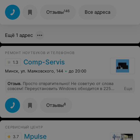
146
Отзывы
Все адреса
Ещё 1 адрес
РЕМОНТ НОУТБУКОВ И ТЕЛЕФОНОВ
Comp-Servis
1.3
Минск, ул. Маяковского, 144
до 20:00
Отзыв
.
Просто отвратительно! Не советую от слова
совсем! Переустановить Windows обходится в 225
Еще
рублей. На сайте 15 рублей. Обходите стороной
данную контору
8
Отзывы
СЕРВИСНЫЙ ЦЕНТР
Mpulse
3.7