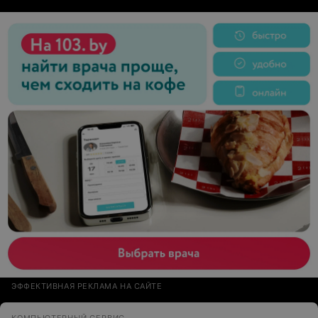
устроила, договорились на время какое меня
устраивает, привезли рабочий телик, не где не
поцарапан, экран чистый, видно что бережно
относятся к вещам, ещё меня человек который привёз
проконсультировал на счёт того что они ремонтируют,
короче вежливые, добросовестные к своей работе
люди, я доволен, и впредь буду ремонтировать у них.
ЭФФЕКТИВНАЯ РЕКЛАМА НА САЙТЕ
КОМПЬЮТЕРНЫЙ СЕРВИС