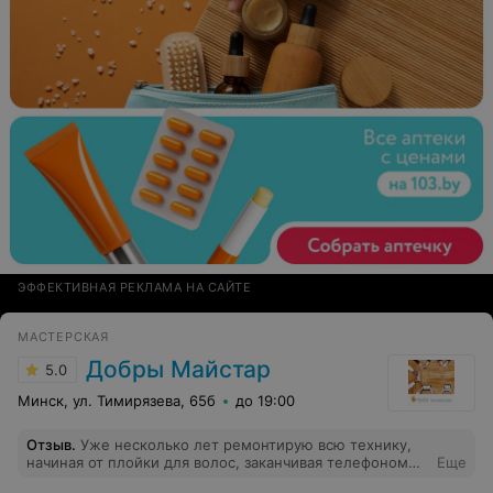
подъедут! Результат: приехал-то приехал, но не с
целью, чтоб разобраться в ситуации и, услышав
плачевный результат после такой чистки
ЭФФЕКТИВНАЯ РЕКЛАМА НА САЙТЕ
МАСТЕРСКАЯ
Добры Майстар
5.0
Минск, ул. Тимирязева, 65б
до 19:00
Отзыв
.
Уже несколько лет ремонтирую всю технику,
начиная от плойки для волос, заканчивая телефоном
Еще
только в Добром Майстре. Всегда очень довольна: