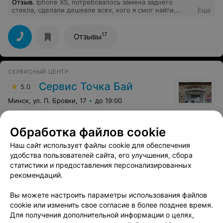
Отзыв
.
Iphone XS, потребовалось замена заднего
стекла, сделали дешевле всех, кого я смог найти,
Еще
претензии к качеству тоже нет, профессионально и
оперативно. Ребята просто молодцы. Это редкость
теперь, когда обещания не расходятся с делом. Очень
17
Отзывы
рекомендую!
СЕРВИСНЫЙ ЦЕНТР
Сервис Точка Бай
5.0
Минск, ул. П. Бровки, 17
до 19:00
Отзыв
.
Возила по гарантии сушилку для овощей. Очень
понравился сервис. Поскольку ситуация была
Еще
Обработка файлов cookie
нестандартная, то мужчина все рассказал, объяснил
нюансы и помог разобраться. Ставлю 5 из 5
Наш сайт использует файлы cookie для обеспечения
1
Отзывы
удобства пользователей сайта, его улучшения, сбора
статистики и предоставления персонализированных
рекомендаций.
СЕРВИСНЫЙ ЦЕНТР
Вы можете настроить параметры использования файлов
Новый сервис
cookie или изменить свое согласие в более позднее время.
4.9
Для получения дополнительной информации о целях,
Минск, ул. Слободская, 63
до 19:00