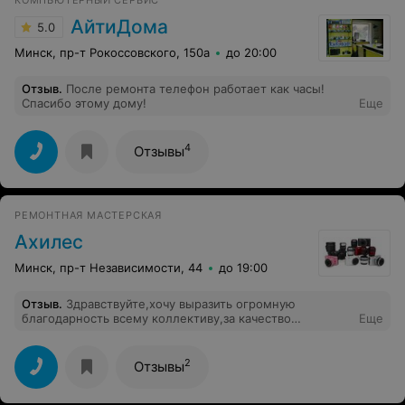
АйтиДома
5.0
Минск, пр-т Рокоссовского, 150а
до 20:00
Отзыв
.
После ремонта телефон работает как часы!
Спасибо этому дому!
Еще
4
Отзывы
РЕМОНТНАЯ МАСТЕРСКАЯ
Ахилес
Минск, пр-т Независимости, 44
до 19:00
Отзыв
.
Здравствуйте,хочу выразить огромную
благодарность всему коллективу,за качество
Еще
предоставляемого ремонта,обращалась не
раз,ремонтировали и телефоны,и ноутбуки и зарядное
к ним,фотоаппарат, оставалась довольна качеством и
2
Отзывы
оперативностью данной мастерской,спасибо Вам
огромное,(являюсь постоянным клиентом
мастерской"Ахилес"