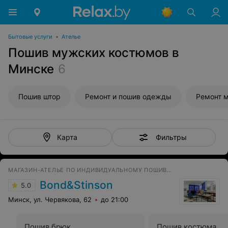
Бытовые услуги
•
Ателье
Пошив мужских костюмов в
Минске
6
Пошив штор
Ремонт и пошив одежды
Ремонт 
Фильтры
Карта
МАГАЗИН-АТЕЛЬЕ ПО ИНДИВИДУАЛЬНОМУ ПОШИВУ МУЖСКОЙ И ЖЕНСКОЙ ОДЕЖДЫ
Bond&Stinson
5.0
Минск, ул. Червякова, 62
до 21:00
Пошив брюк
Пошив костюма