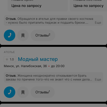
Цена по запросу
Цена по запросу
Отзыв
.
Обращался в ателье для правки своего костюма
- нужно было приталить пиджак и подшить брюки.
Еще
Сделали качественно и быстро (2 дня). Приятное
отношение к клиенту. По просьбе бесплатно дали
чехол для костюма.
2
Отзывы
АТЕЛЬЕ
Модный мастер
1.0
Минск, ул. Налибокская, 36
до 20:00
Отзыв
.
Женщина неоднократно отказывается брать
заказы по причине того-что не знает что с ними делать
Еще
(с ее слов).Ведет себя грубо,швыряет моими вещями и
говорит что никто не возьмется. В тот же день в
другом ателье взяли без проблем. Может она не
1
Отзывы
профпригодна?