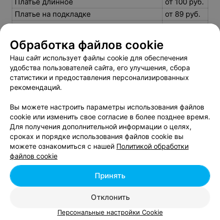
Платье длинное
от 100 руб.
Платье на подкладке
от 89 руб.
Пошив пиджака на подкладке
от 170 руб.
Рубашка основа
от 85 руб.
Обработка файлов cookie
Сарафан без подкладки
от 75 руб.
Наш сайт использует файлы cookie для обеспечения
Сарафан на подкладке
от 85 руб.
удобства пользователей сайта, его улучшения, сбора
Топ
от 55 руб.
статистики и предоставления персонализированных
рекомендаций.
Туника
от 73 руб.
Укоротить классические брюки с
от 11 руб.
Вы можете настроить параметры использования файлов
тесьмой
cookie или изменить свое согласие в более позднее время.
Шорты женские без подкладки
от 55 руб.
Для получения дополнительной информации о целях,
Шорты женские на подкладке
от 70 руб.
сроках и порядке использования файлов cookie вы
можете ознакомиться с нашей
Политикой обработки
Юбка без подкладки
от 50 руб.
файлов cookie
Юбка на подкладке
от 59 руб.
Юбка солнце-клёш
от 65 руб.
Принять
Отклонить
Персональные настройки Cookie