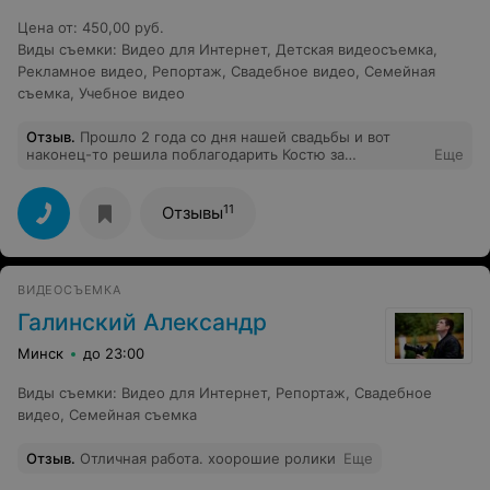
Цена от
:
450,00 руб.
Виды съемки
:
Видео для Интернет
,
Детская видеосъемка
,
Рекламное видео
,
Репортаж
,
Свадебное видео
,
Семейная
съемка
,
Учебное видео
Отзыв
.
Прошло 2 года со дня нашей свадьбы и вот
наконец-то решила поблагодарить Костю за
Еще
умопомрачительный фильм! Сие событие состоялось 9
мая 2013. Сколько бы раз я не пересматривала фильм -
каждый раз восторгаюсь - настолько сочно и ярко!
11
Отзывы
Музыка подобрана отлично! Моменты выбраны самые-
самые! Сами мы из Петербурга,но один из дней
свадьбы был в Минске. Интуиция меня не подвела при
выборе оператора. С ним мы познакомились в день
ВИДЕОСЪЕМКА
свадьбы - и в итоге оказалось,что он несколько лет
назад был оператором на свадьбе у моего брата.
Галинский Александр
Можно сказать - наш семейный теперь -) Костя -
человек позитивный, доброжелательный. Очень
Минск
до 23:00
рекомендую! Надеюсь,у нас еще будет повод
встретиться - может быть на ближайшей годовщине
Виды съемки
:
Видео для Интернет
,
Репортаж
,
Свадебное
свадьбы. Еще раз спасибо за чудо-эмоции,которые я
видео
,
Семейная съемка
получаю при просмотре фильма.
Отзыв
.
Отличная работа. хоорошие ролики
Еще