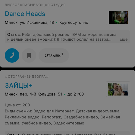
ВИДЕОЗАПИСЫВАЮЩАЯ СТУДИЯ
Dance Heads
Минск, ул. Искалиева, 18
Круглосуточно
Отзыв
.
Ребята,большой респект ВАМ за море позитива
и целый океан эмоций))))!!! Живот болел на завтра
Еще
так,как-будто я целый день прозанимался в
спортзале)))) СУПЕР!!! Обязательно Вас приглашу на
свой юбилей)) Спасибо!
1
Отзывы
ФОТОГРАФ-ВИДЕОГРАФ
ЗАЙЦЫ+
Минск, пер. 4-й Кольцова, 51
до 21:00
Цена от
:
200
Виды съемки
:
Видео для Интернет
,
Детская видеосъемка
,
Рекламное видео
,
Репортаж
,
Свадебное видео
,
Семейная
съемка
,
Учебное видео
,
Видеоинтервью
Отзыв
.
О студии скажу отлично и фотограф был ближе