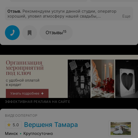
Отзыв
.
Рекомендуем услуги данной студии, оператор
хороший, уловил атмосферу нашей свадьбы,
Еще
зафиксировал все моменты , видеофильм хочется
пересматривать по 100 раз, мы довольны, гости тоже,
рекомендуем)
15
Отзывы
ЭФФЕКТИВНАЯ РЕКЛАМА НА САЙТЕ
ВИДЕООПЕРАТОР
Вершеня Тамара
5.0
Минск
Круглосуточно