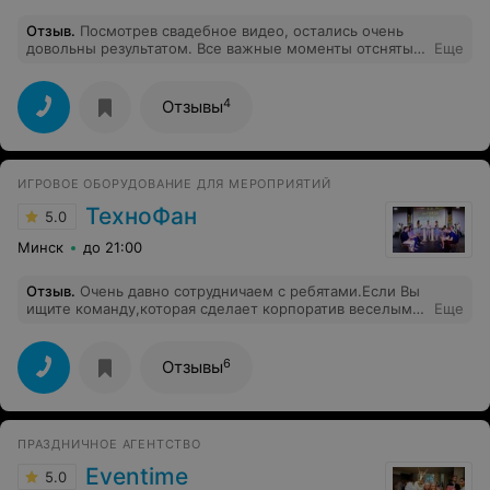
Отзыв
.
Посмотрев свадебное видео, остались очень
довольны результатом. Все важные моменты отсняты,
Еще
нет ничего лишнего, музыка подобрана идеально.
Вообщем просто чудо! Смотрим и никак не
насмотримся)) Ребята реально профессионалы своего
4
Отзывы
дела.
ИГРОВОЕ ОБОРУДОВАНИЕ ДЛЯ МЕРОПРИЯТИЙ
ТехноФан
5.0
Минск
до 21:00
Отзыв
.
Очень давно сотрудничаем с ребятами.Если Вы
ищите команду,которая сделает корпоратив веселым -
Еще
это они) Много интересных конкурсов (и что важно -
они неизбитые и не банальные), Музыка современная,
каверы отличные. В последние 2 раза брали
6
Отзывы
заказывали технофан -рекомендуем на 100% -зайдет
для любой компании!
ПРАЗДНИЧНОЕ АГЕНТСТВО
Eventime
5.0