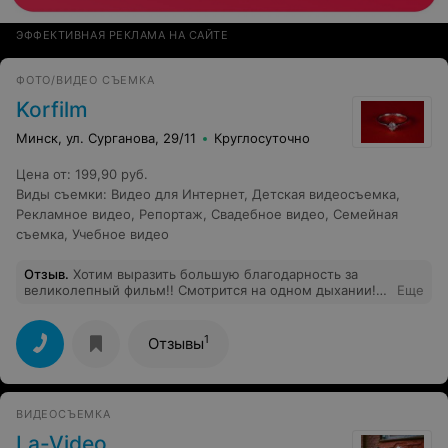
ЭФФЕКТИВНАЯ РЕКЛАМА НА САЙТЕ
ФОТО/ВИДЕО СЪЕМКА
Korfilm
Минск, ул. Сурганова, 29/11
Круглосуточно
Цена от
:
199,90 руб.
Виды съемки
:
Видео для Интернет
,
Детская видеосъемка
,
Рекламное видео
,
Репортаж
,
Свадебное видео
,
Семейная
съемка
,
Учебное видео
Отзыв
.
Хотим выразить большую благодарность за
великолепный фильм!! Смотрится на одном дыхании!
Еще
Огромная благодарность оператору (Алексею,
насколько помню)! Благодаря его работе,мы теперь
можем не только вспомнить, но и заново ощутить наш
1
Отзывы
Замечательный День!) кроме того мы отлично
сработались=) Самый приятный коллектив!! Удачи и
дальнейшего профессионализма! С вами было приятно
сотрудничать!
ВИДЕОСЪЕМКА
La-Video