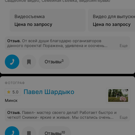
Свадебное видео
,
Семейная съемка
,
Видеоинтервью
Видеосъемка
Видео для выпуск
Цена по запросу
Цена по запросу
Отзыв
.
От всей души благодарю организаторов
данного проекта! Поражена, удивлена и ооочень
Еще
довольна! Так случилось, что молодой человек решил
сделать мне сюрприз в виде интервью Love story -
секретом было, куда я приехала и что там все-таки
3
Отзывы
будет происходить:) Насторожившись поначалу, через
пару минут я была полностью увлечена процессом!
Готового видео ждала с нетерпением, а получив -
смотрела не моргая! Результат превзошел мои
ФОТОГРАФ
ожидания:) Очень рекомендую!!!! Помогает взглянуть
со стороны на себя и отношения, открыть новые грани
Павел Шардыко
5.0
любимого человека, увидеть то, чего раньше не
замечал:) Еще раз благодарю! :)
Минск
Отзыв
.
Павел- мастер своего дела!! Работает быстро и
четко!! Снимки- яркие и живые. Мы остались очень
Еще
довольны его работой)). Спасибо).
10
Отзывы