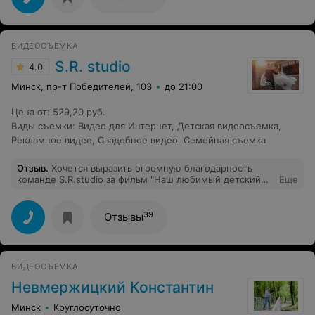
ВИДЕОСЪЕМКА
S.R. studio
4.0
Минск, пр-т Победителей, 103
до 21:00
Цена от
:
529,20 руб.
Виды съемки
:
Видео для Интернет
,
Детская видеосъемка
,
Рекламное видео
,
Свадебное видео
,
Семейная съемка
Отзыв
.
Хочется выразить огромную благодарность
команде S.R.studio за фильм "Наш любимый детский
Еще
сад", который снимали в детском саду № 5 г.
Молодечно. фильм получился очень
интересный,динамичный и трогательный. Все
39
Отзывы
продумано до мелочей. И взрослые и дети смотрели с
удовольствием,не отрываясь от экрана. Спасибо Вам
большое за отличную память!
ВИДЕОСЪЕМКА
Невмержицкий Константин
Минск
Круглосуточно