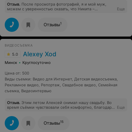
Отзыв
.
После просмотра фотографий, я и мой муж,
можем с уверенностью сказать, что Никита –
Еще
настоящий профессионал. Наполненные летними
ярким красками, качественным изображением всех
деталей, фотографии помогают нам еще раз испытать
1
Отзывы
те самые нежные и волнительные чувства, которые
мы испытывали 17.06.2011. С Никитой было очень
приятно работать. Благородя Никите, мы надолго
запомним этот чудесный для нас день.
ВИДЕОСЪЕМКА
Alexey Xod
5.0
Минск
Круглосуточно
Цена от
:
500
Виды съемки
:
Видео для Интернет
,
Детская видеосъемка
,
Рекламное видео
,
Репортаж
,
Свадебное видео
,
Семейная
съемка
,
Видеоинтервью
Отзыв
.
Этим летом Алексей снимал нашу свадьбу. Во
время съёмки чувствовали себя комфортно, благодаря
Еще
юмору и дружеской обстановке. Во время сборов и
прогулки нам не пришлось думать, как встать, куда
смотреть и что делать, мы расслабились и выполняли
15
Отзывы
всё, что нам говорил видеограф, и видео получилось
шикарное. На церемонии и за столом не упущен ни