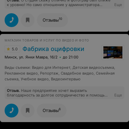
к уровню! Но само отношение у администратора
Еще
испортила все впечатления,первое что не
предупредили,что только 30 фото за час при
стоимости указанной это дорого,и сроки были 3
10
Отзывы
недели, выслали только через месяц покуда сами не
начали писать! Больше вряд ли обращусь!
МАГАЗИН ТОВАРОВ И УСЛУГ ПО ВИДЕО И ФОТО
Фабрика оцифровки
5.0
Минск, ул. Янки Мавра, 16/2
до 21:00
Виды съемки
:
Видео для Интернет
,
Детская видеосъемка
,
Рекламное видео
,
Репортаж
,
Свадебное видео
,
Семейная
съемка
,
Учебное видео
,
Видеоинтервью
Отзыв
.
Наше предприятие хочет выразить
благодарность за долгое сотрудничество и помощь
Еще
"Фабрика оцифровки" и в частности, Вадиму. За
профессиональную помощь в оцифровке и ремонте
видеокассет и аудио, а так же фото услугах. Желаем
6
Отзывы
процветания и трудовых успехов. Это лучший сервис в
Минске по качеству, сроках, цене и комплексности
услуг. Всем рекомендуем.