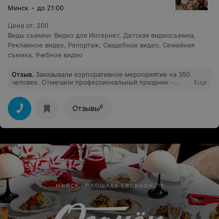
Минск
до 21:00
Цена от
:
200
Виды съемки
:
Видео для Интернет
,
Детская видеосъемка
,
Рекламное видео
,
Репортаж
,
Свадебное видео
,
Семейная
съемка
,
Учебное видео
Отзыв
.
Заказывали корпоративное мероприятие на 350
человек. Отмечали профессиональный праздник -
Еще
торжественная часть с награждением сотрудников,
праздничный концерт, банкетная и развлекательная
программа. Выражаем слова благодарности за
6
Отзывы
профессионализм, оперативность, индивидуальный
подход и замечательное настроение. Очень
понравилась коммуникация с ребятами. Было такое
чувство, что они понимают тебя с полуслова.
Рекомендую!