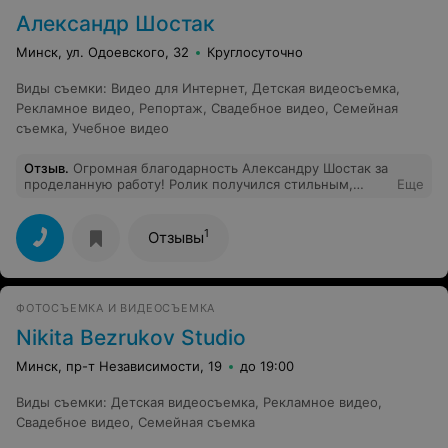
не знаю, что интереснее смотреть, исходники или
Александр Шостак
смонтированный видеофильм, оба хороши. Сам
Алексей приятный, спокойный молодой человек,
Минск, ул. Одоевского, 32
Круглосуточно
осуществит все ваши пожелания. Рекомендую!
Виды съемки
:
Видео для Интернет
,
Детская видеосъемка
,
Рекламное видео
,
Репортаж
,
Свадебное видео
,
Семейная
съемка
,
Учебное видео
Отзыв
.
Огромная благодарность Александру Шостак за
проделанную работу! Ролик получился стильным,
Еще
динамичным, запоминающимся! Коллеги
обзавидовались:) В общении очень лёгкий и
приветливый человек. Спасибо за твой талант и
1
Отзывы
быстро выполненную работу! Мои наилучшие
рекомендации! Самый быстрый видеооператор! Самые
яркие кадры!
ФОТОСЪЕМКА И ВИДЕОСЪЕМКА
Nikita Bezrukov Studio
Минск, пр-т Независимости, 19
до 19:00
Виды съемки
:
Детская видеосъемка
,
Рекламное видео
,
Свадебное видео
,
Семейная съемка