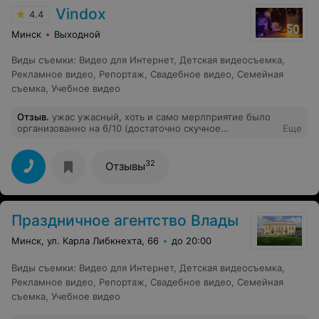
Vindox
4.4
Минск
Выходной
Виды съемки
:
Видео для Интернет
,
Детская видеосъемка
,
Рекламное видео
,
Репортаж
,
Свадебное видео
,
Семейная
съемка
,
Учебное видео
Отзыв
.
ужас ужасный, хоть и само мерлприятие было
организованно на 6/10 (достаточно скучное
Еще
развлекательное шоу, неинтересные конкурсы, но
фотобудка и фонтаны были круты), фото и видео на
выходе..... (музыкальная дорожка из одной песни,
32
Отзывы
которая прокручивается по много разрежет слух,
отредактированно ужасно, везде едет горизонт, про
цветокоррекцию вообще молчу, никакой динамики,
качество очтавляет желать лучшего, относиткльно
Праздничное агентство Влады
фотографий - идеетично) за такик деньги никогда-
никогда не рекомендую. одно дело, когда была бы
Минск, ул. Карла Либкнехта, 66
до 20:00
еедовольна только я, но так было с очееь многими
ребятами. недовольные комментарии под фото
организаторы удалили проигнорировав. когда писала
Виды съемки
:
Видео для Интернет
,
Детская видеосъемка
,
им в сеть сначала читали, потом просто начали
Рекламное видео
,
Репортаж
,
Свадебное видео
,
Семейная
игнорировать, ответили только тогда, когда позвонила,
съемка
,
Учебное видео
вспомнили наверное :)