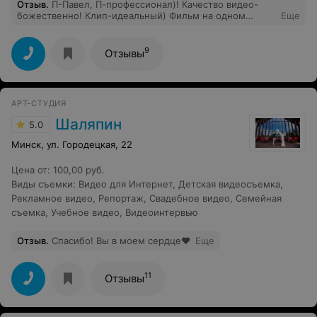
Отзыв
.
П-Павел, П-профессионал)! Качество видео-
божественно! Клип-идеальный) Фильм на одном
Еще
дыхание просмотрен! Во время банкета - Вы
превратились в невидимку....Все близкие в восторге,
спасибо большое и успехов Вам от души!
9
Отзывы
АРТ-СТУДИЯ
Шаляпин
5.0
Минск, ул. Городецкая, 22
Цена от
:
100,00 руб.
Виды съемки
:
Видео для Интернет
,
Детская видеосъемка
,
Рекламное видео
,
Репортаж
,
Свадебное видео
,
Семейная
съемка
,
Учебное видео
,
Видеоинтервью
Отзыв
.
Спасибо! Вы в моем сердце❤
Еще
11
Отзывы