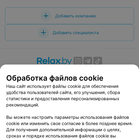
Добавить компанию
Добавить специалиста
О проекте
Новости проекта
Размещение рекламы
Обработка файлов cookie
Вакансии
Публичный договор
Способы оплаты
Наш сайт использует файлы cookie для обеспечения
Публичный договор по использованию сервиса
удобства пользователей сайта, его улучшения, сбора
«Афиша»
статистики и предоставления персонализированных
Пользовательское соглашение
рекомендаций.
Написать в поддержку
Вы можете настроить параметры использования файлов
Связаться по вопросам сотрудничества
cookie или изменить свое согласие в более позднее время.
Написать руководителю relax.by
Для получения дополнительной информации о целях,
сроках и порядке использования файлов cookie вы
Персональные настройки cookie