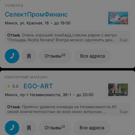
ЛОМБАРД
СелектПромФинанс
Минск, ул. Красная, 18
до 19:00
Отзыв
.
Очень хороший ломбард,совсем рядом с метро
"Площадь Якуба Коласа".Всегда можно одолжить денег
Еще
при необходимости.Невысокий процент. Быстрое
обслуживание и честная оценка. Спасибо,Татьяна!
32
Отзывы
Все адреса
ЮВЕЛИРНЫЙ МАГАЗИН
EGO-ART
5.0
Минск, пр-т Независимости, 36-1
до 20:00
Отзыв
.
Приятно удивила команда на Независимости,40
своей компетентностью во всех моих вопросах.
Еще
Посоветовали, проконсультировали. Очень рад.
12
Отзывы
Все адреса