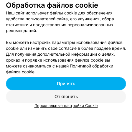
Обработка файлов cookie
в Минске
Наш сайт использует файлы cookie для обеспечения
удобства пользователей сайта, его улучшения, сбора
Ювелирные магазины возле метро Пушкинская в
статистики и предоставления персонализированных
Минске
рекомендаций.
Вы можете настроить параметры использования файлов
cookie или изменить свое согласие в более позднее время.
Для получения дополнительной информации о целях,
сроках и порядке использования файлов cookie вы
можете ознакомиться с нашей
Политикой обработки
Добавить компанию
файлов cookie
Добавить специалиста
Принять
Отклонить
Персональные настройки Cookie
О проекте
Новости проекта
Размещение рекламы
Вакансии
Публичный договор
Способы оплаты