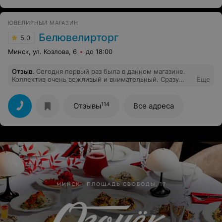
ЮВЕЛИРНЫЙ МАГАЗИН
Белювелирторг
5.0
Минск, ул. Козлова, 6
до 18:00
Отзыв
.
Сегодня первый раз была в данном магазине.
Коллектив очень вежливый и внимательный. Сразу
Еще
было понятно что они свою работу любят и знают.
Девушки помогли мне с выбором, и подобрали
великолепную цепочку! Спасибо большое за вашу
114
Отзывы
Все адреса
работу!