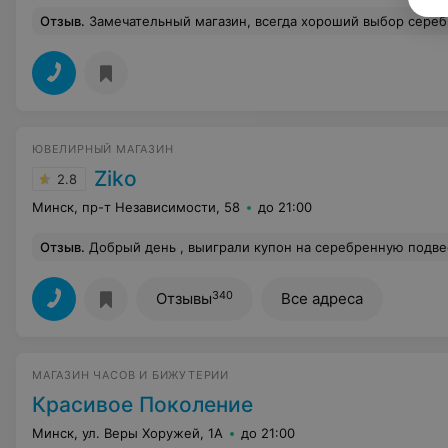
Отзыв
.
Замечательный магазин, всегда хороший выбор серебра и золота. Очень удобный сайт, на котором в
ЮВЕЛИРНЫЙ МАГАЗИН
Ziko
2.8
Минск, пр-т Независимости, 58
до 21:00
Отзыв
.
Добрый день , выиграли купон на серебренную подвеску всего за одну копейку , пришли забирать по адресу проспект Независимости 58, там сказали что у них закончились и едьте в Дана Молл , на следующий день приехали в Дана Молл ,
340
Отзывы
Все адреса
МАГАЗИН ЧАСОВ И БИЖУТЕРИИ
Красивое Поколение
Минск, ул. Веры Хоружей, 1А
до 21:00