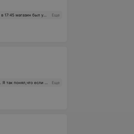
 магазин был уже закрыт.
Еще
о засмеют... Нет уж,найду другой магазин - для простых смертных.
Еще