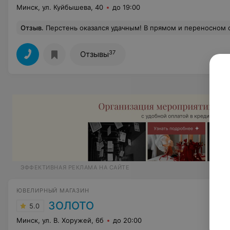
Минск, ул. Куйбышева, 40
до 19:00
Отзыв
.
Перстень оказался удачным! В прямом и переносном смысле. Байкерский с шиной и ни одного прокола! Мастера дают и качество, и пол
37
Отзывы
ЭФФЕКТИВНАЯ РЕКЛАМА НА САЙТЕ
ЮВЕЛИРНЫЙ МАГАЗИН
ЗОЛОТО
5.0
Минск, ул. В. Хоружей, 6б
до 20:00