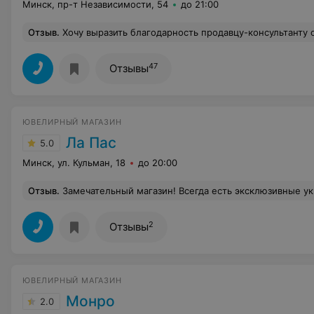
Минск, пр-т Независимости, 54
до 21:00
Отзыв
.
Хочу выразить благодарность продавцу-консультанту отдела товаров для дома М. Александру за помощь в выборе ковра и внимательное отношение. Вот что значит, когда человек на своем месте. Покупку сделала утром, а вечером 
47
Отзывы
ЮВЕЛИРНЫЙ МАГАЗИН
Ла Пас
5.0
Минск, ул. Кульман, 18
до 20:00
Отзыв
.
Замечательный магазин! Всегда есть эксклюзивные украшения, качественное обслуживание и цены на любой кошелек. За последние два года все у
2
Отзывы
ЮВЕЛИРНЫЙ МАГАЗИН
Монро
2.0