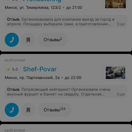
Минск, ул. Тимирязева, 123/2
до 21:00
Отзыв
.
Организовывала для компании выезд за город в
апреле. Площадку выбирали сами, а приготовление
Еще
еды и организацию барбекю в целом решили
переложить на кейтеринг. Выбирала из трех компаний,
решила остановиться на этой компании. Менеджер
2
Отзывы
помог составить меню проконсультировать по
количеству, ребята приехали раньше нас и успели все
подготовить. Очень волновалась, так как не знала эту
компанию, но все прошло отлично)
КЕЙТЕРИНГ
Shef-Рovar
5.0
Минск, пр. Партизанский, 2а
до 22:00
Отзыв
.
Потрясающий кейтеринг! Организовали очень
вкусный фуршет и банкет на свадьбу. Отдельная
Еще
благодарность декоратору, было сделано столько
деталей и красоты. Было чудесно, все на высшем
уровне!
125
Отзывы
КЕЙТЕРИНГ