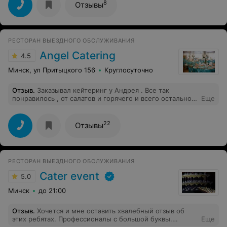
красиво!!! Управляющая Татьяна помогла выбрать
8
Отзывы
оптимальное меню, объяснила, что нужно конкретно
для нашего формата свадьбы за городом, с ней очень
легко. Барбекю-меню понравилось всем, ооочень
вкусно! А какие были фрукты.. Вообще нельзя
РЕСТОРАН ВЫЕЗДНОГО ОБСЛУЖИВАНИЯ
выделить что-то одно, очень вкусным было все.
Спасибо официанту и повару (мы переволновались и, к
Angel Catering
4.5
сожалению, не уточнили имен) за душевное
отношение! Желаем от нашей юной семьи компании
Минск, ул Притыцкого 156
Круглосуточно
успехов, развития и простых в работе клиентов)
Отзыв
.
Заказывал кейтеринг у Андрея . Все так
понравилось , от салатов и горячего и всего остальное
Еще
, гости были в восторге . Обслуживание и кухня 10
балов . Сам Андрей милашка и профессионал своего
дела . Буду всем рекомендовать.
22
Отзывы
РЕСТОРАН ВЫЕЗДНОГО ОБСЛУЖИВАНИЯ
Cater event
5.0
Минск
до 21:00
Отзыв
.
Хочется и мне оставить хвалебный отзыв об
этих ребятах. Профессионалы с большой буквы.
Еще
Сотрудничаем уже не один год. Готовы к любым