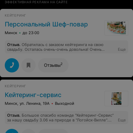
ЭФФЕКТИВНАЯ РЕКЛАМА НА САЙТЕ
КЕЙТЕРИНГ
Персональный Шеф-повар
Минск
до 23:00
Отзыв
.
Обратилась с заказом кейтеринга на свою
свадьбу. Осталась очень-очень довольна! Очень
Еще
переживала при выборе кейтеринга, хотелось, чтобы
свадьба была просто идеальной, ...как в сказке!!! Что
касается свадебного банкета, то тут получилось даже
2
Отзывы
сверх моих ожиданий. Всё было настолько волшебно,
никаких забот! Хочу выразить огромную благодарность
за высокопрофессиональное выполнение всех моих и
моего мужа пожеланий! А главное - что гости тоже
КЕЙТЕРИНГ
остались очень довольны! Цена-качеству
соответствует. Было всё сделано вовремя и чётко по
Кейтеринг-сервис
договоренности.
Минск, ул. Ленина, 19А
Выходной
Отзыв
.
Большое спасибо команде "Кейтеринг-Сервис"
за нашу свадьбу 3.06 на природе в "Логойск-Вилле".
Еще
Одна подача закусок и оформление фуршета на
гастродосках чего стоит: безумно вкусно и очень