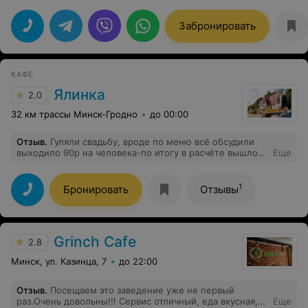
нашим пожеланиями, будь то фуршет на 20 человек
или ужин на 150 человек. Работали с нами в разных
Забронировать
форматах - выездное обслуживание, детские
праздники, рестораны посадка.Всегда отменное
качество еды, профессиональные официанты. Доверяю
им на 100%.
КАФЕ
Ялинка
2.0
32 км трассы Минск-Гродно
до 00:00
Отзыв
.
Гуляли свадьбу, вроде по меню всё обсудили
выходило 90р на человека-по итогу в расчёте вышло
Еще
100. Напитки из клюквы были не свежие, но из махито
были вкусные, но за них попросили доплатить, хотя
всё при обсуждении должно было быть в достатке без
1
Бронировать
Отзывы
доплат. Соуса обещанного к мясу, не было вообще.
Кофе и чай отсутствовали , сказали просто не привезли
. Чехлы на стулья, неменялись, хотя просили. Туалет
не закрывается, вешалка на 40 человек минимальная.
Grinch Cafe
По итогу в описании могу сказать ,что для торжества
2.8
не подойдёт, с едой по предложению хозяйки
Минск, ул. Казинца, 7
до 22:00
несоответствия .
Отзыв
.
Посещаем это заведение уже не первый
раз.Очень довольны!!! Сервис отличный, еда вкусная,
Еще