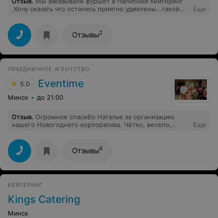
Отзыв
.
Мы заказывали фуршет в Налибоки Кейтеринг
.Хочу сказать что остались приятно удивлены...такой
Еще
красоты я не видела,но мало того что это красиво это
безумно вкусно и самое главное это всё за очень
небольшие деньги.Обслуживание на высоте.В
2
Отзывы
дальнейшем будем заказывать у вас всегда...так
держать!!!
ПРАЗДНИЧНОЕ АГЕНТСТВО
Eventime
5.0
Минск
до 21:00
Отзыв
.
Огромное спасибо Наталье за организацию
нашего Новогоднего корпоратива. Чётко, весело,
Еще
разнообразно. Весь коллектив счастлив. До новых
встреч!
6
Отзывы
КЕЙТЕРИНГ
Kings Сatering
Минск