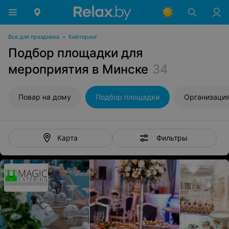
Все для праздника
•
Кейтеринг
Подбор площадки для
мероприятия в Минске
34
Повар на дому
Подбор площадки
Организация
Фильтры
Карта