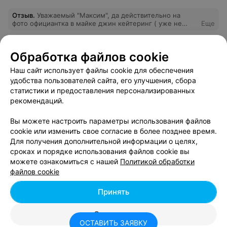
Отзыв
.
Уважаемый "Максим", да действительно на
фото официантка в майке джин кейтеринг ( уже не
Еще
работающей компании) т. к теперешний руководитель
компании Kings catering является бывшим
руководителем компании jin catering, то он имеет
2
Отзывы
Обработка файлов cookie
полное право выставлять фотографии своих работ. Что
же касается логотипа компании Профи, на том
Наш сайт использует файлы cookie для обеспечения
мероприятии они являлись нашими партнёрами. С
уважением компания Kings catering! Да кстати, Игорю
удобства пользователей сайта, его улучшения, сбора
Праздничное агентство Влады
огромный привет... очень некрасиво с вашей
статистики и предоставления персонализированных
стороны...
рекомендаций.
Минск, ул. Шорная, 20
до 21:00
Вы можете настроить параметры использования файлов
Отзыв
.
Заказывали оформление свадьбы цветами и
cookie или изменить свое согласие в более позднее время.
свадебный букет. Получилось все отлично. Букет был
Еще
потрясающий. Спасибо Владе.
Для получения дополнительной информации о целях,
сроках и порядке использования файлов cookie вы
2
Отзывы
можете ознакомиться с нашей
Политикой обработки
файлов cookie
Принять
КЕЙТЕРИНГ
Chefs Catering
5.0
Отклонить
ОСТАВИТЬ ЗАЯВКУ
Минск, пер. 1-й Загородный, 20
Выходной