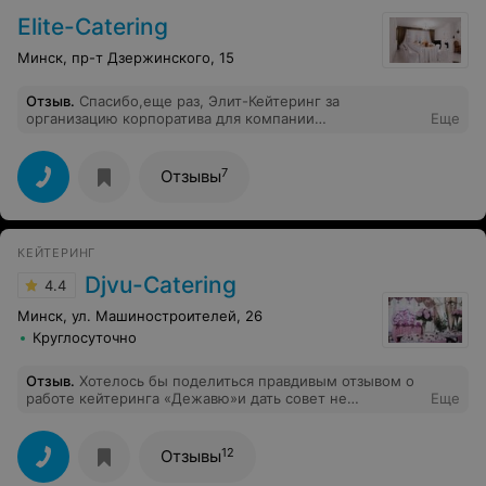
Elite-Catering
Минск, пр-т Дзержинского, 15
Отзыв
.
Спасибо,еще раз, Элит-Кейтеринг за
организацию корпоратива для компании
Еще
"Элитеврострой", еще раз убедили в том что вы
лучшие!Шеф-повару отдельный респект-кухня не
зависимо от формата мероприятия остается неизменно
7
Отзывы
великолепной!
КЕЙТЕРИНГ
Djvu-Сatering
4.4
Минск, ул. Машиностроителей, 26
Круглосуточно
Отзыв
.
Хотелось бы поделиться правдивым отзывом о
работе кейтеринга «Дежавю»и дать совет не
Еще
сотрудничать с ними! То как они работали и то, что
себе позволили, говорит только о величайшем
наглости! Отмечали свадьбу 04.09.21, хозяин усадьбы
12
Отзывы
отказался взять другой кейтеринг и нам пришлось
согласиться на данную организацию, так как они