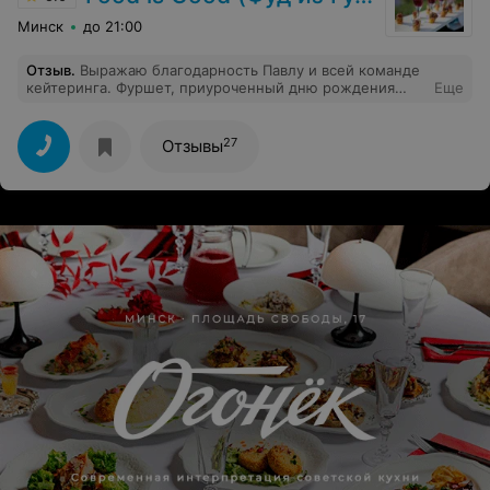
Минск
до 21:00
Отзыв
.
Выражаю благодарность Павлу и всей команде
кейтеринга. Фуршет, приуроченный дню рождения
Еще
компании, получился потрясающим. Много закусок,
интересное сочетание продуктов и соусов. При
обсуждении корпоратива сотрудники отметили
27
Отзывы
внимательных и аккуратных официантов. Все было
очень вкусно. Благодарим.