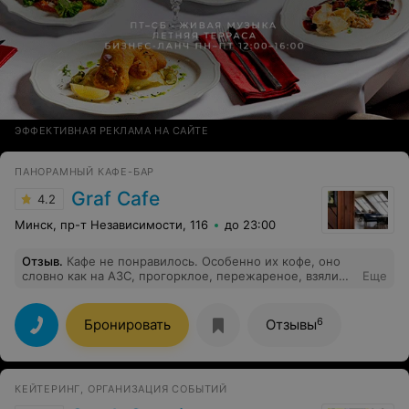
ЭФФЕКТИВНАЯ РЕКЛАМА НА САЙТЕ
ПАНОРАМНЫЙ КАФЕ-БАР
Graf Сafe
4.2
Минск, пр-т Независимости, 116
до 23:00
Отзыв
.
Кафе не понравилось. Особенно их кофе, оно
словно как на АЗС, прогорклое, пережареное, взяли
Еще
разное и оба отвратительные. За такие цены могли бы
иметь качественную кофемашину и во время её
обслуживать. Персонал угрюмый.
6
Бронировать
Отзывы
КЕЙТЕРИНГ, ОРГАНИЗАЦИЯ СОБЫТИЙ