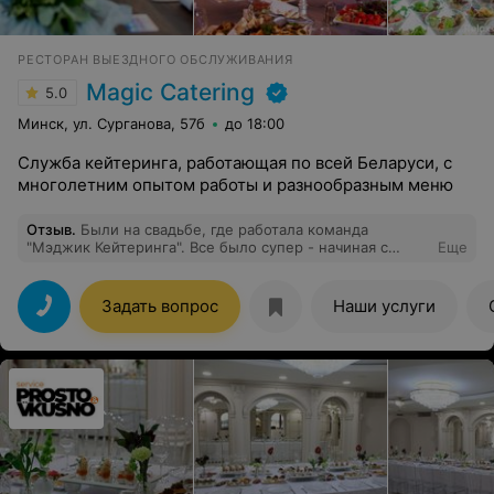
РЕСТОРАН ВЫЕЗДНОГО ОБСЛУЖИВАНИЯ
Magic Catering
5.0
Минск, ул. Сурганова, 57б
до 18:00
Служба кейтеринга, работающая по всей Беларуси, с
многолетним опытом работы и разнообразным меню
Отзыв
.
Были на свадьбе, где работала команда
"Мэджик Кейтеринга". Все было супер - начиная с
Еще
дизайна шатра заканчивая обслуживанием официантов.
Столы ломились от вкусной еды, а официанты
грамотно и культурно обслуживали! Несомненно
Задать вопрос
Наши услуги
воспользуюсь их услугами при возможности!