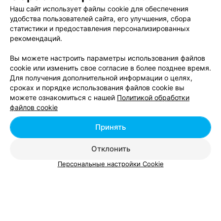
Магазины цветов - ул. Революционная в Минске
Наш сайт использует файлы cookie для обеспечения
удобства пользователей сайта, его улучшения, сбора
статистики и предоставления персонализированных
Магазины цветов - ул. Советская в Минске
рекомендаций.
Вы можете настроить параметры использования файлов
cookie или изменить свое согласие в более позднее время.
Для получения дополнительной информации о целях,
сроках и порядке использования файлов cookie вы
Добавить компанию
можете ознакомиться с нашей
Политикой обработки
файлов cookie
Добавить специалиста
Принять
Отклонить
Персональные настройки Cookie
О проекте
Новости проекта
Размещение рекламы
Вакансии
Публичный договор
Способы оплаты
Публичный договор по использованию сервиса
«Афиша»