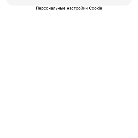
Персональные настройки Cookie
Добавить компанию
Добавить специалиста
О проекте
Новости проекта
Размещение рекламы
Вакансии
Публичный договор
Способы оплаты
Публичный договор по использованию сервиса
«Афиша»
Пользовательское соглашение
Написать в поддержку
Связаться по вопросам сотрудничества