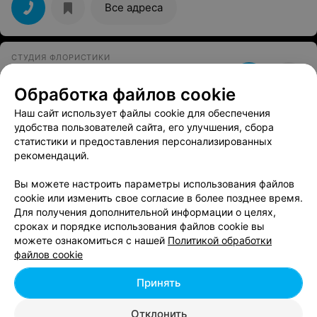
Все адреса
СТУДИЯ ФЛОРИСТИКИ
O.lesse
Обработка файлов cookie
Минск
до 20:00
Наш сайт использует файлы cookie для обеспечения
удобства пользователей сайта, его улучшения, сбора
статистики и предоставления персонализированных
рекомендаций.
Вам будет интересно
Вы можете настроить параметры использования файлов
cookie или изменить свое согласие в более позднее время.
Магазины цветов - ул. Революционная в Минске
Для получения дополнительной информации о целях,
сроках и порядке использования файлов cookie вы
можете ознакомиться с нашей
Политикой обработки
Магазины цветов - ул. Советская в Минске
файлов cookie
Принять
Магазины цветов - ул. Сурганова в Минске
Отклонить