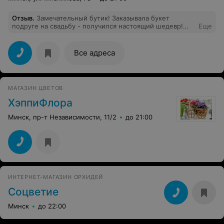
Отзыв
.
Замечательный бутик! Заказывала букет
подруге на свадьбу - получился настоящий шедевр!
Еще
Даже не ожидала такого внимательного отношения со
стороны персонала. Атмосфера замечательная! Сразу
видно - девочки мастера своего дела, и, что самое
Все адреса
главное, любят свою работу!
МАГАЗИН ЦВЕТОВ
ХэппиФлора
Минск, пр-т Независимости, 11/2
до 21:00
ИНТЕРНЕТ-МАГАЗИН ОРХИДЕЙ
Соцветие
Минск
до 22:00