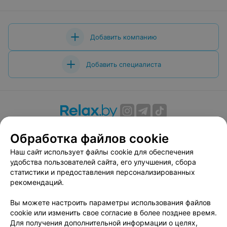
Добавить компанию
Добавить специалиста
О проекте
Новости проекта
Размещение рекламы
Обработка файлов cookie
Вакансии
Публичный договор
Способы оплаты
Наш сайт использует файлы cookie для обеспечения
Публичный договор по использованию сервиса
удобства пользователей сайта, его улучшения, сбора
«Афиша»
статистики и предоставления персонализированных
Пользовательское соглашение
рекомендаций.
Написать в поддержку
Вы можете настроить параметры использования файлов
Связаться по вопросам сотрудничества
cookie или изменить свое согласие в более позднее время.
Написать руководителю relax.by
Для получения дополнительной информации о целях,