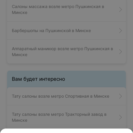
Салоны массажа возле метро Пушкинская в
Минске
Барбершопы на Пушкинской в Минске
Аппаратный маникюр возле метро Пушкинская в
Минске
Вам будет интересно
Тату салоны возле метро Спортивная в Минске
Тату салоны возле метро Тракторный завод в
Минске