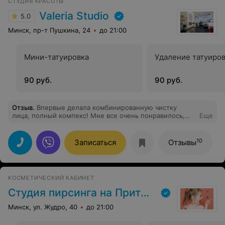
СТУДИЯ КРАСОТЫ
Valeria Studio
5.0
Минск, пр-т Пушкина, 24
до 21:00
Мини-татуировка
Удаление татуиро
90 руб.
90 руб.
Отзыв
.
Впервые делала комбинированную чистку
лица, полный компекс! Мне все очень понравилось,
Еще
Валерия комментировала всё что делает, было совсем
не травматично, даже приятно, после процедуры лицо
практически не покраснело. Эффект супер, лицо
10
Записаться
Отзывы
свежее и чистое, светиться изнутри красотой.
КОСМЕТИЧЕСКИЙ КАБИНЕТ
Студия пирсинга на Притыцкого
Минск, ул. Жудро, 40
до 21:00