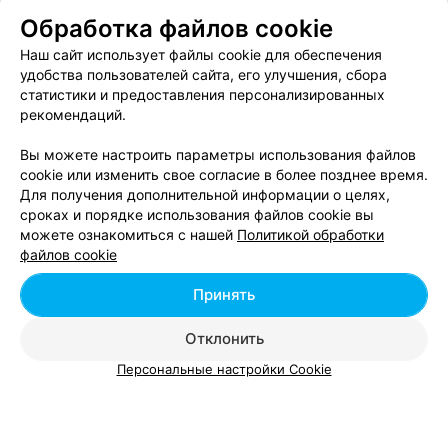
Тату салоны возле метро Уручье в Минске
Обработка файлов cookie
Наш сайт использует файлы cookie для обеспечения
удобства пользователей сайта, его улучшения, сбора
статистики и предоставления персонализированных
рекомендаций.
Вы можете настроить параметры использования файлов
cookie или изменить свое согласие в более позднее время.
Для получения дополнительной информации о целях,
сроках и порядке использования файлов cookie вы
Добавить компанию
можете ознакомиться с нашей
Политикой обработки
файлов cookie
Добавить специалиста
Принять
Отклонить
Персональные настройки Cookie
О проекте
Новости проекта
Размещение рекламы
Вакансии
Публичный договор
Способы оплаты