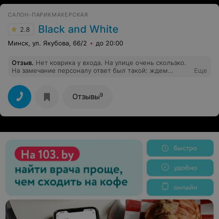
САЛОН-ПАРИКМАХЕРСКАЯ
Black and White
2.8
Минск, ул. Якубова, 66/2
до 20:00
Отзыв
.
Нет коврика у входа. На улице очень скользко.
На замечание персоналу ответ был такой: ждем
Еще
весны, что бы не было скользко. Желаю вам дождаться
весны быстрее, чем кто-нибудь получит травму и
засудит вас. Мастер Виолетта приятная. Сам зал-
9
Отзывы
ужасный. Мужчины и женщины стригутся вместе. От
машинки при стрижке мужчины летят волосы в лицо.
Солярий хороший.