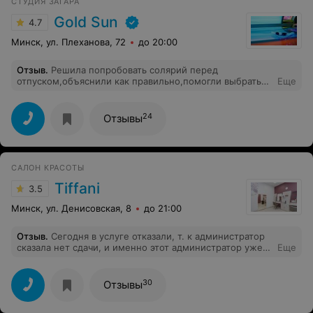
СТУДИЯ ЗАГАРА
Gold Sun
4.7
Минск, ул. Плеханова, 72
до 20:00
Отзыв
.
Решила попробовать солярий перед
отпуском,объяснили как правильно,помогли выбрать
Еще
крем,буду ходить теперь регулярно.
24
Отзывы
САЛОН КРАСОТЫ
Tiffani
3.5
Минск, ул. Денисовская, 8
до 21:00
Отзыв
.
Сегодня в услуге отказали, т. к администратор
сказала нет сдачи, и именно этот администратор уже
Еще
не в первый раз, с 20 руб. нужно было дать 14,
солярий и это после 18.00 Больше в этот салон не
пойду, хотя была постоянным клиентом.
30
Отзывы