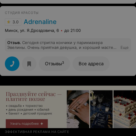
том, что я сама что-то сделала. Фото их работы
прилагаю.
СТУДИЯ КРАСОТЫ
Adrenaline
3.0
Минск, ул. Я.Дроздовича, 6
до 21:00
Отзыв
.
Сегодня стригла кончики у парикмахера
Эвелины. Очень приятная девушка, и хороший мастер.
Еще
Не знаю, что она наносила на волосы во время сушки,
но такого блеска давно на них не видела. Хорошее
настроение на весь вечер. Спасибо
3
Отзывы
Все адреса
ЭФФЕКТИВНАЯ РЕКЛАМА НА САЙТЕ