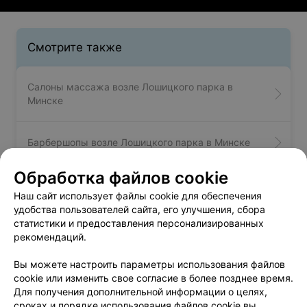
Смотрите также
Салоны массажа возле Лошицкого парка в
Минске
Барбершопы возле Лошицкого парка в Минске
Обработка файлов cookie
Спа-салоны возле Лошицкого парка в Минске
Наш сайт использует файлы cookie для обеспечения
удобства пользователей сайта, его улучшения, сбора
статистики и предоставления персонализированных
рекомендаций.
Вам будет интересно
Вы можете настроить параметры использования файлов
cookie или изменить свое согласие в более позднее время.
Солярии возле парка Победы в Минске
Для получения дополнительной информации о целях,
сроках и порядке использования файлов cookie вы