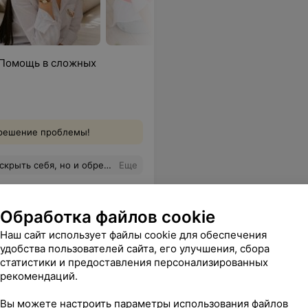
 Помощь в сложных
е решение проблемы!
еркают) Опыт работы в группе привел в эмоциональному подъему: ты сочувствуешь, переживаешь, смеешься вместе с другими участниками. Ты не один) Поддержка группы помогла обрести веру в себя и свои силы! Кто на следующий тренинг?! Однозначно Я
Еще
ься
Обработка файлов cookie
Наш сайт использует файлы cookie для обеспечения
удобства пользователей сайта, его улучшения, сбора
статистики и предоставления персонализированных
рекомендаций.
Вы можете настроить параметры использования файлов