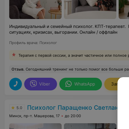
Индивидуальный и семейный психолог. КПТ-терапевт.
ситуациях, кризисах, выгорании. Онлайн / оффлайн
Профиль врача
:
Психолог
Терапия с первой сессии, а значит частичное или полно
Отзыв
.
Сегодняшний тренинг не только помог все больше раскрыть себя, но и обрести поддержку, которой я была лишена тогда, когда очень в ней нуждалась. Переиграть травмирующие ситуации и ощутить нужные положительные эмоции, вспомнить неприятные сцены из жизни и правильно их трактовать, вынести красивое и яркое из хмурого и пугающего - бесценно для души! Ваши практики показали мне, что человек, в роль которого я изредка позволяла себе входить, является мной настоящей. Сейчас я ощущаю себя целостной личностью. Внутри четкое осознание того, кто я. И от этого глаза только св
Viber
WhatsApp
Записат
Психолог Паращенко Светлана
5.0
Минск, пр-т. Машерова, 17
до 20:00