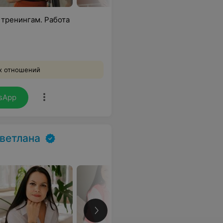
 тренингам. Работа
х отношений
sApp
ветлана