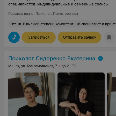
специалистов. Индивидуальные и семейные сеансы
Профиль врача
:
Психолог
,
Психотерапевт
Отзыв
.
В высшей степени компетентный специалист и при этом очень доброжелательный, тактичный! Его мнению можно доверять абсолютно! Точно определил состояние м
Записаться
Отправить заявку
Психолог Сидоренко Екатерина
Минск, ул. Комсомольская, 7
до 21:00