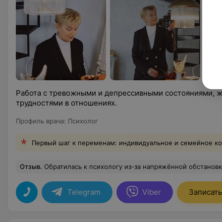
Работа с тревожными и депрессивными состояниями, 
трудностями в отношениях.
Профиль врача
:
Психолог
Первый шаг к переменам: индивидуальное и семейное к
Отзыв
.
Обратилась к психологу из-за напряжённой обстановки в семье. Прошла несколько сессий. Удивилась, как разговор с незнакомым человеком помогает увидеть свои ошибки и успокоиться. Дома стало легче дышать.
Telegram
Viber
Записать