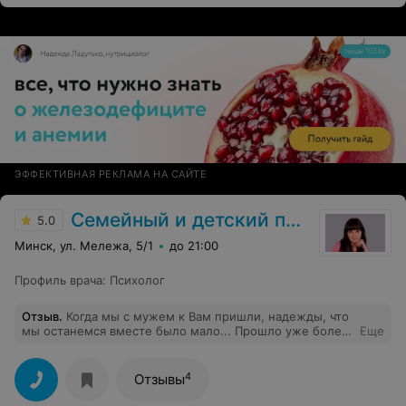
Вам за это! Будем ходить)
ЭФФЕКТИВНАЯ РЕКЛАМА НА САЙТЕ
Семейный и детский психолог Светлана Дедова
5.0
Минск, ул. Мележа, 5/1
до 21:00
Профиль врача
:
Психолог
Отзыв
.
Когда мы с мужем к Вам пришли, надежды, что
мы останемся вместе было мало... Прошло уже более
Еще
полугода, как мы окончили работать с Вами. Не знаю,
как будет дальше. Конечно, еще не все гладко. Бывают
хорошие дни, бываю не очень. Но мы научились... или
4
Отзывы
еще учимся... справляться. И, кажется, у нас пока
получается. Надеюсь, дальше будет еще лучше. Еще