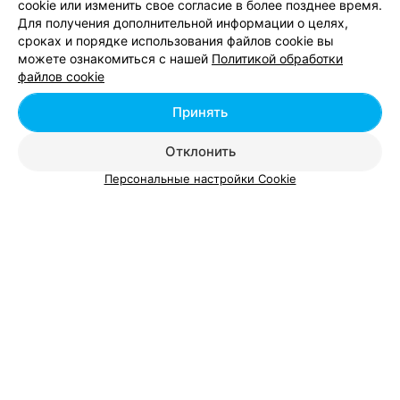
cookie или изменить свое согласие в более позднее время.
Для получения дополнительной информации о целях,
ПСИХОЛОГ, ТРЕНЕР, ГРУППОВОЙ АНАЛИТИК, ЮНГИАНСКИЙ АНАЛИТИК
сроках и порядке использования файлов cookie вы
Яковенко Наталья Владимировна
можете ознакомиться с нашей
Политикой обработки
файлов cookie
Минск, ул. Якуба Коласа, 37
до 21:00
Принять
Профиль врача
:
Психолог
Отклонить
Психолог Лобанович Владислав
Персональные настройки Cookie
Минск, ул. Я. Коласа, 37
до 16:00
Профиль врача
:
Психолог
Кабинет психолога Дениса Бушко
Минск