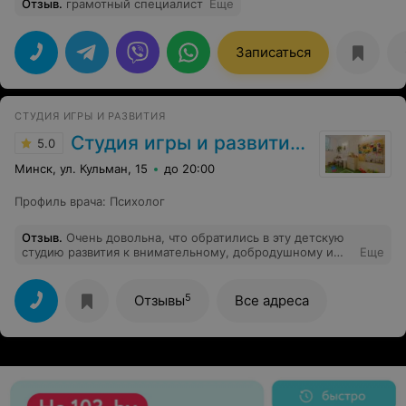
Отзыв
.
грамотный специалист
Еще
Записаться
СТУДИЯ ИГРЫ И РАЗВИТИЯ
Студия игры и развития «Детская»
5.0
Минск, ул. Кульман, 15
до 20:00
Профиль врача
:
Психолог
Отзыв
.
Очень довольна, что обратились в эту детскую
студию развития к внимательному, добродушному и
Еще
высококвалифицированному психологу Елене
Викторовне! Ранее обращались в другой центр, есть с
чем сравнивать.
5
Отзывы
Все адреса