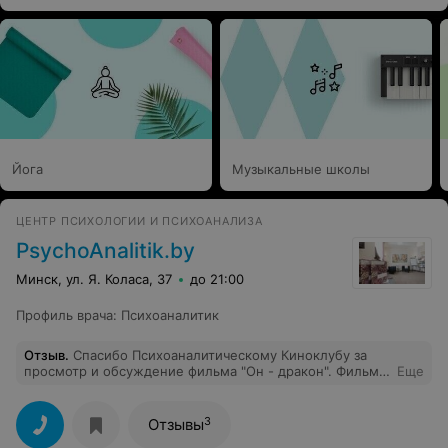
раз спасибо Вам за Вашу работу!
Йога
Музыкальные школы
ЦЕНТР ПСИХОЛОГИИ И ПСИХОАНАЛИЗА
PsychoAnalitik.by
Минск, ул. Я. Коласа, 37
до 21:00
Профиль врача
:
Психоаналитик
Отзыв
.
Спасибо Психоаналитическому Киноклубу за
просмотр и обсуждение фильма "Он - дракон". Фильм
Еще
очень красивый, и оказался очень психологически
многоплановый. Спасибо Наталье, которая помогла
разобраться во всей этой многозначности!))Чувствую,
3
Отзывы
что буду ещё долго и размышлять над смыслами