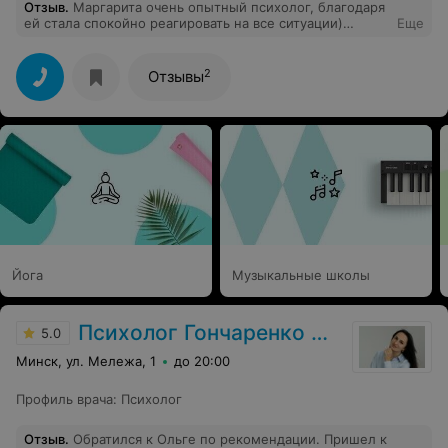
Отзыв
.
Маргарита очень опытный психолог, благодаря
ей стала спокойно реагировать на все ситуации)
Еще
раньше могла всю ночь крутить пережитые моменты и
негативные мысли. Сейчас все легко, я счастлива))
спасибо Вам огромное!!!
2
Отзывы
Йога
Музыкальные школы
Психолог Гончаренко Ольга
5.0
Минск, ул. Мележа, 1
до 20:00
Профиль врача
:
Психолог
Отзыв
.
Обратился к Ольге по рекомендации. Пришел к