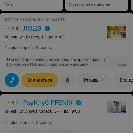
Йога
Музыкальные школы
ДЕТСКИЙ МЕДИЦИНСКИЙ ЦЕНТР
ЛОДЭ
3.6
Минск, ул. Гикало, 1
до 21:00
Профиль врача
:
Психолог
Отзыв
.
Обратилась с ребёнком, которому 1 месяц.
Гричинская И.А. выслушала все жалобы и
Еще
предположения. Аккуратно осматривала ребёнка,
спокойно отвечала на вопросы. Самое главное -
поставила предварительно правильный диагноз. Дала
573
Записаться
Отзывы
Все а
нужные рекомендации и направила в нужные
врачебные руки дальше. Спасибо большое Гричинской
И.А, без её помощи мы бы долго искали в чем
проблема нашего носа и дыхания.
PsyКлуб PFENIX
5.0
Минск, ул. Якуба Коласа, 37
до 19:00
Профиль врача
:
Психолог