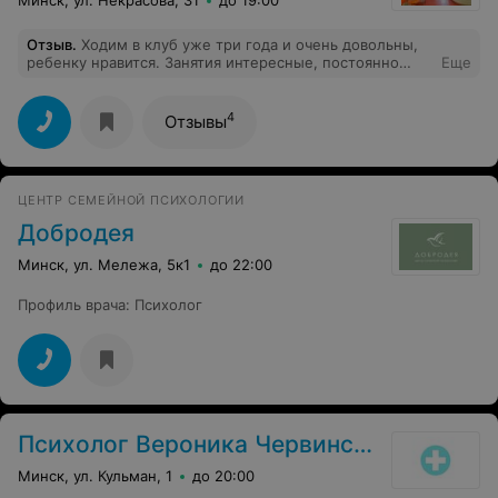
Отзыв
.
Ходим в клуб уже три года и очень довольны,
ребенку нравится. Занятия интересные, постоянно
Еще
какие-то поделки, игры, творчество. Дочка всегда
ждет следующего занятия, домашнее задание сама
выполняет, ребенку правда нравится учиться - это
4
Отзывы
показатель
ЦЕНТР СЕМЕЙНОЙ ПСИХОЛОГИИ
Добродея
Минск, ул. Мележа, 5к1
до 22:00
Профиль врача
:
Психолог
Психолог Вероника Червинская
Минск, ул. Кульман, 1
до 20:00