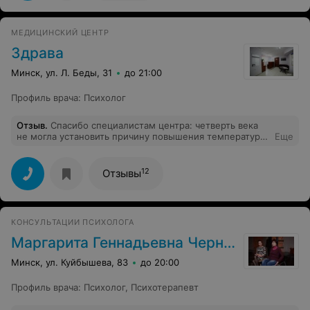
просмотренного, и сравнивать с книгой. Спасибо всем
за приятную компанию на просмотре! И до новых
встреч?)))
МЕДИЦИНСКИЙ ЦЕНТР
Здрава
Минск, ул. Л. Беды, 31
до 21:00
Профиль врача
:
Психолог
Отзыв
.
Спасибо специалистам центра: четверть века
не могла установить причину повышения температуры
Еще
тела при усталости и стрессе.Мучала хроническая
усталость, достал в суставах, утром просыпалась не
отдохнувшая. После диагностики и лечения чувствую
12
Отзывы
себя полноценным человеком.
КОНСУЛЬТАЦИИ ПСИХОЛОГА
Маргарита Геннадьевна Черняк
Минск, ул. Куйбышева, 83
до 20:00
Профиль врача
:
Психолог
,
Психотерапевт