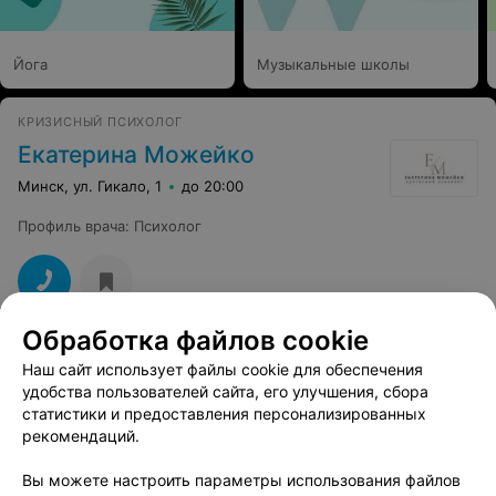
Йога
Музыкальные школы
КРИЗИСНЫЙ ПСИХОЛОГ
Екатерина Можейко
Минск, ул. Гикало, 1
до 20:00
Профиль врача
:
Психолог
Обработка файлов cookie
Медицинский центр доктора Копытова
Наш сайт использует файлы cookie для обеспечения
удобства пользователей сайта, его улучшения, сбора
Минск, ул. Якуба Коласа, 37
до 18:00
статистики и предоставления персонализированных
рекомендаций.
Вы можете настроить параметры использования файлов