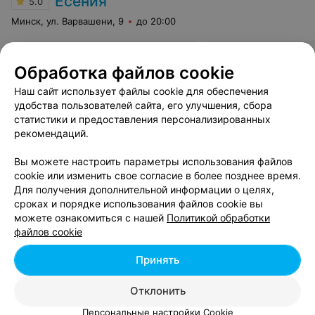
Есения
5.0
позволить себе хамить клиентам, так что у тех на
всегда отпадает желание туда еще раз прийти. Очень
Минск, ул. Варвашени, 9
до 20:00
сочувствую руководителю данного предприятия, так
как ему приходиться с такими «профессионалами»
работать каждый день, мне как клиенту проще, я могу
Брондирование волос
Прически
пойти в другой салон.
Обработка файлов cookie
Цена по запросу
Цена по запросу
Наш сайт использует файлы cookie для обеспечения
удобства пользователей сайта, его улучшения, сбора
Отзыв
.
Посещаю данную парикмахерскую с 2003 года.
статистики и предоставления персонализированных
Качество обслуживания на высшем уровне. Отдельная
Еще
рекомендаций.
благодарность мастеру Оксане - это не только
профессионал своего дела, но и очень хороший
человек!
Вы можете настроить параметры использования файлов
5
Отзывы
Все адреса
cookie или изменить свое согласие в более позднее время.
Для получения дополнительной информации о целях,
сроках и порядке использования файлов cookie вы
ПАРИКМАХЕРСКАЯ
можете ознакомиться с нашей
Политикой обработки
Лонимас
файлов cookie
3.6
Минск, ул. Артема, 47
до 21:00
Принять
Отклонить
Бразильское выпрямление
Ламинирование во
волос
Персональные настройки Cookie