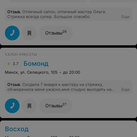
Отзыв
.
Отличный салон, отличный мастер Ольга.
Стрижка всегда супер. Большое спасибо.
Еще
26
Отзывы
САЛОН КРАСОТЫ
Бомонд
3.7
Минск, ул. Селицкого, 105
до 20:00
Отзыв
.
Сходила 7 января к мастеру на стрижку,
обчикренила меня ужасно,мне стыдно выходить на
Еще
улицу.не уложили толком,хотя показывала фото моей
стрижки и объясняла,как и что.требую вернуть деньги
за некачественную предоставленную услугу.Что на
27
Отзывы
чайник оставила-на них не предендую
Восход