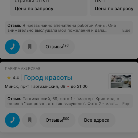
стрижки с ПКП
ПКП
Цена по запросу
Цена по запросу
Отзыв
.
Я чрезвычайно впечатлена работой Анны. Она
внимательно выслушала мои пожелания и дала
Еще
рекомендации, была дружелюбной, внимательной и
сделала все возможное, чтобы я чувствовала себя
комфортно и непринужденно. Я настоятельно
126
Отзывы
рекомендую Анну всем, кто ищет исключительные
парикмахерские услуги. Она не только превосходно
умеет обращаться с волосами, но и обладает
прекрасными межчеловеческими навыками.
ПАРИКМАХЕРСКАЯ
Город красоты
4.4
Минск, пр-т Партизанский, 69
до 21:00
Отзыв
.
Партизанский, 69, фото 1 - "мастер" Кристина, с
ее слов "все ровно, это так высушено". Фото 2 - мастер
Еще
Катя, исправление. Раньше ходила в "Город красоты"
на Долгобродской, никогда не было нареканий, т.к.
стрижка простая - убрать длину, срез полукругом; все,
500
Отзывы
Все адреса
как есть, но короче. Я не думала, что можно это как-то
испортить, но увы, возможно все. То, что длину мне
мадам обкорнала - ерунда, волосы не зубы, отрастут.
И даже ее "Мне что, пряди с пола поднимать?!",