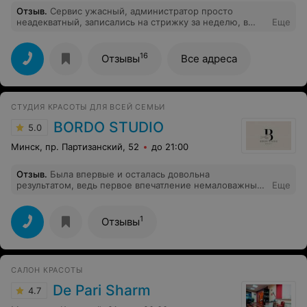
Отзыв
.
Сервис ужасный, администратор просто
неадекватный, записались на стрижку за неделю, в
Еще
день записи утром позвонил администратор и уточнил
будем ли, за час до записи позвонил тот же
администратор и сказал, что она перепутала и в этот
16
Отзывы
Все адреса
день вообще не работает нужный мастер. Мой шок в
шоке. Наплевательское отношение к клиентам.
Вообще не рекомендую
СТУДИЯ КРАСОТЫ ДЛЯ ВСЕЙ СЕМЬИ
BORDO STUDIO
5.0
Минск, пр. Партизанский, 52
до 21:00
Отзыв
.
Была впервые и осталась довольна
результатом, ведь первое впечатление немаловажный
Еще
фактор в дальнейшем! Цены приятные , чистый ,
уютный салон ,результат и по времени недолго ! Рядом
с метро , во дворах, тоже удобно что далеко не надо
1
Отзывы
ходить искать ! Девченкам успехов в дальнейшем
развитии
САЛОН КРАСОТЫ
De Pari Sharm
4.7