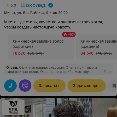
Шоколад
5.0
Минск, ул. Яна Райниса, 9
до 20:00
Место, где стиль, качество и энергия встречаются,
чтобы создать настоящую красоту.
-
40
%
Химическая завивка волос
Химическая завивк
(короткие)
(средние)
78 руб.
130 руб.
84 руб.
140 руб.
Отзыв
.
Отличная парикмахерская. Очень приятные и
талантливые люди. Отдельное спасибо мастеру
Еще
Виктории, которая сделала причёску даже лучше, чем
хотелось изначально. Время пролетело незаметно и
остались только положительные впечатления
Записаться
Задать вопрос