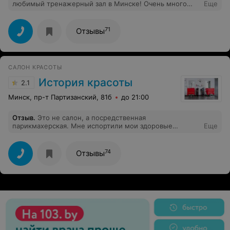
любимый тренажерный зал в Минске! Очень много
Еще
направлений фитнеса - очень нравится Зумба! Когда
проходят акции - абонемент вообще копейки стоит
71
Отзывы
САЛОН КРАСОТЫ
История красоты
2.1
Минск, пр-т Партизанский, 81б
до 21:00
Отзыв
.
Это не салон, а посредственная
парикмахерская. Мне испортили мои здоровые
Еще
ухоженные волосы неправильной сушкой, мастер
неквалифицированный, брашинги грязные. Пришла по
записи вовремя, а стричь меня начали на двадцать
74
Отзывы
минут позже, ни администратор ни мастер даже не
извинились.