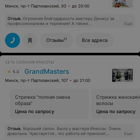
Минск, пр-т Партизанский, 93
до 20:00
Отзыв
.
Огромная благодарность мастеру Денису за
профессионализм и терпение! А также
Еще
администратору за чуткий и тёплый подход к малышу .
Остались очень довольны результатом , несмотря на
то что малыш все время капризничал , удалось
11
Отзывы
Все адреса
постричь супер быстро и качественно
СЕТЬ САЛОНОВ КРАСОТЫ
GrandMasters
5.0
Минск, пр-т Партизанский, 107
до 21:00
Стрижка "полная смена
Стрижка женская/
образа"
волосы
Цена по запросу
Цена по запросу
Отзыв
.
Хороший салон. Была у мастера Инессы. Очень
довольна. Чувствуется , что работа ей приносит
Еще
удовольствие. Профессионал одним словом)) Спасибо,