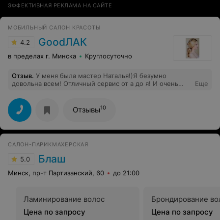
ЭФФЕКТИВНАЯ РЕКЛАМА НА САЙТЕ
МОБИЛЬНЫЙ САЛОН КРАСОТЫ
GoodЛАК
4.2
в пределах г. Минска
Круглосуточно
Отзыв
.
У меня была мастер Наталья!)Я безумно
довольна всем! Отличный сервис от а до я! И очень
Еще
хорошие, душевные девчонки! От времени заказа моей
услуги, маникюр и долговременное покрытие, до
приезда мастера вышел всего лишь 1 час! У меня не
10
Отзывы
держится покрытие вовсе,даже нарощенные, я об это
говорила мастеру и была бы даже рада,что
продержится день, но результат превзошел мои
ожидания! Ничего не скололось и не слетело ни
САЛОН-ПАРИКМАХЕРСКАЯ
стразинки, маникюр в отличном состоянии и уже
неделю! Для меня это супер-пупер показатель! Я
Блаш
5.0
счастлива! Очень рекомендую! Спасибо всем его
сотрудникам!
Минск, пр-т Партизанский, 60
до 21:00
Ламинирование волос
Брондирование во
Цена по запросу
Цена по запросу