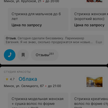
Минск, ул. Крупской, 21
до 20:00
Стрижка для мальчков до 6
Стрижка женская 
лет
(короткий волос)
Цена по запросу
Цена по запросу
Отзыв
.
Сегодня сделали биозавивку. Парикмахер
Евгения. Я не знаю, сколько продержатся мои новые
Еще
кудряшка, но выглядят прикольно, мне нравится. Хочу
поблагодарить Женю за ее старания и усердия. Ее
работа выше всяких похвал. Так же хочу отметить тут
251
Отзывы
маникюр. Хожу постоянно, недавно попала к новому
мастеру Елене, хочу и ее отметить как прилежного,
старательной и результативного мастера
СТУДИЯ КРАСОТЫ
Облака
4.7
Минск, ул. Селицкого, 67
до 21:00
Стрижка модельная женская
Стрижка креативна
+ сушка волос по форме
волос по форме ст