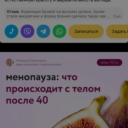
Отзыв
.
Коррекция бровей на высшем уровне, брови
стали аккуратнее и форму Ксения сделала такую как я
Еще
хотела. Мастер супер, очень комфортная обстановка,
буду теперь постоянным клиентом.
Записаться
Задать