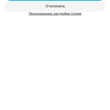
Отклонить
Салоны массажа возле метро Октябрьская в
Персональные настройки Cookie
Минске
Барбершопы возле метро Октябрьская в Минске
Вам будет интересно
Парикмахерские у метро Немига в Минске
Парикмахерские у метро Площадь Ленина
Парикмахерские у метро Площадь Победы