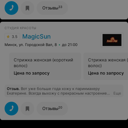
33
Отзывы
СТУДИЯ КРАСОТЫ
MagicSun
3.5
Минск, ул. Городской Вал, 8
до 21:00
Стрижка женская (короткий
Стрижка женская 
волос)
волос)
Цена по запросу
Цена по запросу
Отзыв
.
Вот уже больше года хожу к парикмахеру
Екатерине. Всегда выхожу с прекрасным настроением,
Еще
ровными волосами, довольная стрижкой. Спасибо!
20
Отзывы