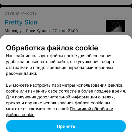
СТУДИЯ КРАСОТЫ
Pretty Skin
Минск, ул. Янки Купалы, 17
до 21:00
Все адреса
Обработка файлов cookie
Наш сайт использует файлы cookie для обеспечения
удобства пользователей сайта, его улучшения, сбора
статистики и предоставления персонализированных
Показать последние 2
рекомендаций.
1
2
Вы можете настроить параметры использования файлов
cookie или изменить свое согласие в более позднее время.
Для получения дополнительной информации о целях,
сроках и порядке использования файлов cookie вы
Смотрите также
можете ознакомиться с нашей
Политикой обработки
файлов cookie
Тату салоны возле метро Октябрьская в Минске
Принять