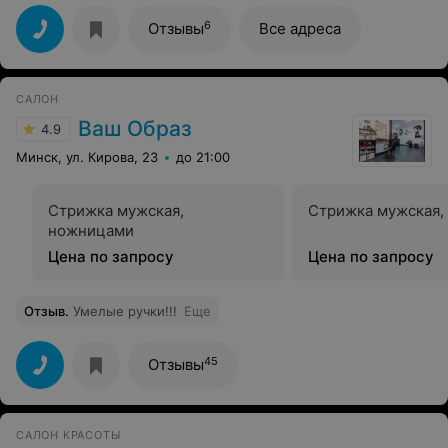
6
Отзывы
Все адреса
САЛОН
Ваш Образ
4.9
Минск, ул. Кирова, 23
до 21:00
Стрижка мужская,
Стрижка мужская,
ножницами
Цена по запросу
Цена по запросу
Отзыв
.
Умелые ручки!!!
Еще
45
Отзывы
САЛОН КРАСОТЫ