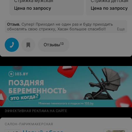
Стрижка мужская
Стрижка детская
Цена по запросу
Цена по запросу
Отзыв
.
Супер! Приходил не один раз и буду приходить
обновлять свою стрижку, Хасан большое спасибо!!
Еще
13
Отзывы
ЭФФЕКТИВНАЯ РЕКЛАМА НА САЙТЕ
САЛОН-ПАРИКМАХЕРСКАЯ