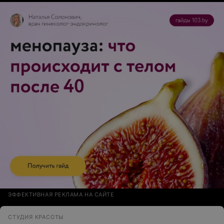
ЭФФЕКТИВНАЯ РЕКЛАМА НА САЙТЕ
СТУДИЯ КРАСОТЫ