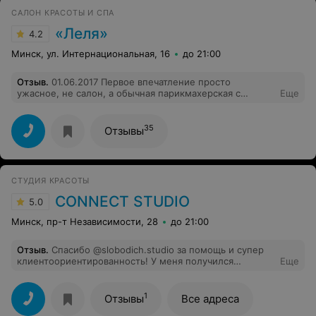
согласилась.Сняли старое покрытие,все сделали
САЛОН КРАСОТЫ И СПА
аккуратно.Но на кассе администратор заявляет мне,что
я должна заплатить 40 рублей!!!Ведь обработку
«Леля»
4.2
пальцев мне сделали снова!!!Так какого *** об этом не
предупредить сразу!!!С таким же успехом я могла
Минск, ул. Интернациональная, 16
до 21:00
пойти к мастерам на дому и заплатить там 35 рублей!
Салону плевать на клиентов!Поэтому у них текучка как
Отзыв
.
01.06.2017 Первое впечатление просто
сотрудников,так и клиентской базы!Больше туда ни
ужасное, не салон, а обычная парикмахерская с
Еще
ногой!
услугами маникюра и педикюра. Стены и двери
обшарпанные и грязные, мебель старая, плетеные
кресла с пятнами, подставки, столы и прочая мебель
35
Отзывы
потрепанная и засаленная. Более менее стойка
администратора, которая не вписалась в общий
интерьерчик, и кресло для педикюра, удобно).
Санузел: раковина и зеркало грязные, мыло
СТУДИЯ КРАСОТЫ
закончилось, стоит пустая банка, на раковине лежит
старая губка для мытья посуды, запах плесени, в
CONNECT STUDIO
5.0
целом впечатление, что ремонт делался лет 20 назад и
не очень качественный. Чай и кофе не предлагали :(
Минск, пр-т Независимости, 28
до 21:00
Делала аппаратный педикюр. Обработала мастер
хорошо, небольшое замечание, не спросила про длину
Отзыв
.
Спасибо @slobodich.studio за помощь и супер
ногтя, обрезала на свой вкус, я предпочитаю
клиентоориентированность! У меня получился
Еще
подлиннее, пока сообразила, было поздно. Из
неудачный цвет волос при первом окрашивании, по
положительного, долговременное покрытие на ногти
моей ошибке. Не смогла правильно донести что
нанесла мастер ровно, и обработала хорошо пяточки.
хотела видеть в результате
В целом данное заведение — Не рекомендую! Больше
1
Отзывы
Все адреса
не вернусь в этот "салон спа"