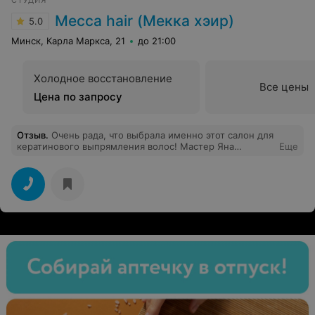
Mecca hair (Мекка хэир)
5.0
Минск, Карла Маркса, 21
до 21:00
Холодное восстановление
Все цены
Цена по запросу
Отзыв
.
Очень рада, что выбрала именно этот салон для
кератинового выпрямления волос! Мастер Яна
Еще
оказалась не только профессионалом, но и очень
приятным собеседником. Месторасположение в
центре города – это огромное удобство. Приятным
сюрпризом была термозащита в подарок, что
подчеркнуло заботу о клиентах. Все впечатления
положительные, обязательно вернусь!