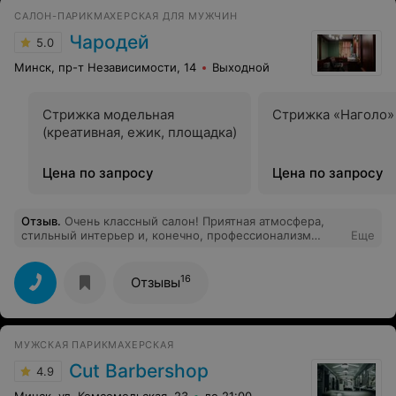
САЛОН-ПАРИКМАХЕРСКАЯ ДЛЯ МУЖЧИН
Чародей
5.0
Минск, пр-т Независимости, 14
Выходной
Стрижка модельная
Стрижка «Наголо»
(креативная, ежик, площадка)
Цена по запросу
Цена по запросу
Отзыв
.
Очень классный салон! Приятная атмосфера,
стильный интерьер и, конечно, профессионализм
Еще
мастеров! Большое спасибо Сергею за прекрасную
работу!
16
Отзывы
МУЖСКАЯ ПАРИКМАХЕРСКАЯ
Cut Barbershop
4.9
Минск, ул. Комсомольская, 23
до 21:00