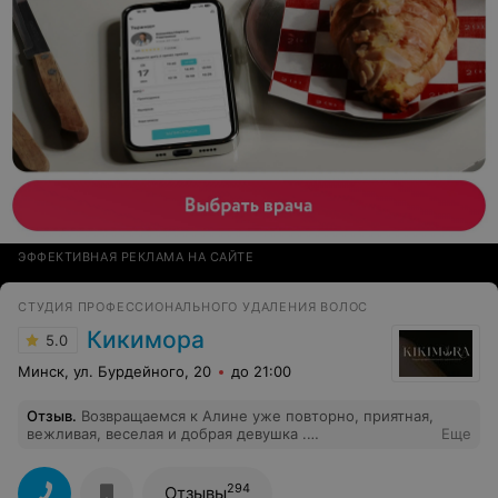
ЭФФЕКТИВНАЯ РЕКЛАМА НА САЙТЕ
СТУДИЯ ПРОФЕССИОНАЛЬНОГО УДАЛЕНИЯ ВОЛОС
Кикимора
5.0
Минск, ул. Бурдейного, 20
до 21:00
Отзыв
.
Возвращаемся к Алине уже повторно, приятная,
вежливая, веселая и добрая девушка .
Еще
Профессионально осуществила работу, очень
качественно и быстро. Рекомендуем))))
294
Отзывы