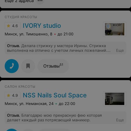
Ещё 2 адреса
мы ушли так и не дождавшись и очень расстроеные
из-за такого отношения
СТУДИЯ КРАСОТЫ
IVORY studio
4.6
Минск, ул. Тимошенко, 8
до 21:00
Отзыв
.
Делала стрижку у мастера Ирины. Стрижка
выполнена на отлично с учетом личных пожеланий.
Еще
Отдельная благодарность администратору Анастасия
за вежливость и приветливость.
51
Отзывы
САЛОН КРАСОТЫ
NSS Nails Soul Space
4.9
Минск, ул. Неманская, 24
до 22:00
Отзыв
.
Благодарю мою прекрасную фею которая
делает каждый раз потрясающий маникюр.
Еще