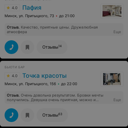
Пафия
4.0
Минск, ул. Притыцкого, 73
до 21:00
Отзыв
.
Качество, приятные цены. Дружелюбная
атмосфера
Еще
14
Отзывы
БЬЮТИ БАР
Точка красоты
4.0
Минск, ул. Притыцкого, 156
до 22:00
Отзыв
.
Очень довольна результатом. Бровки мечты
получились. Девушка очень приятная, можно и
Еще
пообщаться во время процедуры. Очень качественные
работы, комфортно. Хожу уже не первый раз. Золотые
руки у этого мастера. Спасибо большое
63
Отзывы