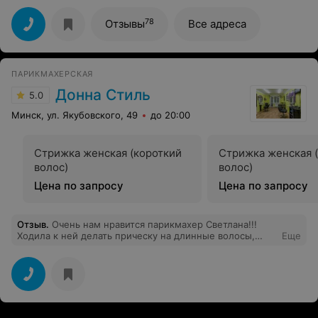
изменила цвет полностью, убрала желтизну. В
процессе окрашивания подробно все спрашивала и
78
Отзывы
Все адреса
рассказывала. Спасибо огромное!!!
ПАРИКМАХЕРСКАЯ
Донна Стиль
5.0
Минск, ул. Якубовского, 49
до 20:00
Стрижка женская (короткий
Стрижка женская 
волос)
волос)
Цена по запросу
Цена по запросу
Отзыв
.
Очень нам нравится парикмахер Светлана!!!
Ходила к ней делать прическу на длинные волосы,
Еще
осталась очень довольна и меня отметили на
торжестве))) , а также вожу к ней подстригать двух
маленьких сыновей, всегда подстрижет так как нужно,
что зачастую не получается у других парикмахеров.
Светлана всегда на позитиве и в хорошем настроении,
что очень важно для клиента!!! Спасибо большое
хозяину парикмахерской за такого парикмахера!!!