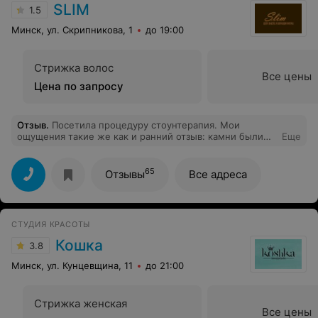
SLIM
1.5
Минск, ул. Скрипникова, 1
до 19:00
Стрижка волос
Все цены
Цена по запросу
Отзыв
.
Посетила процедуру стоунтерапия. Мои
ощущения такие же как и ранний отзыв: камни были
Еще
очень горячими, расслабиться не удалось. Общалась на
английском языке, несколько раз говорила, что горячо,
но никто на это не обратил внимание. Есть желание
65
Отзывы
Все адреса
попробовать эту процедуру, но в этом салоне. Также
хотела попробовать другие процедуры здесь, теперь в
раздумьях.
СТУДИЯ КРАСОТЫ
Кошка
3.8
Минск, ул. Кунцевщина, 11
до 21:00
Стрижка женская
Все цены