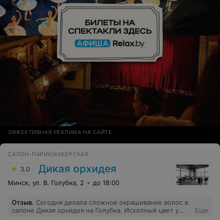
ЭФФЕКТИВНАЯ РЕКЛАМА НА САЙТЕ
САЛОН-ПАРИКМАХЕРСКАЯ
Дикая орхидея
3.0
Минск, ул. В. Голубка, 2
до 18:00
Отзыв
.
Сегодня делала сложное окрашивание волос в
салоне Дикая орхидея на Голубка. Исхолный цвет у
Еще
меня был сложный, с желтизной. Мастер Лора