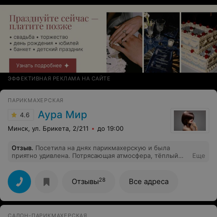
ЭФФЕКТИВНАЯ РЕКЛАМА НА САЙТЕ
ПАРИКМАХЕРСКАЯ
Аура Мир
4.6
Минск, ул. Брикета, 2/211
до 19:00
Отзыв
.
Посетила на днях парикмахерскую и была
приятно удивлена. Потрясающая атмосфера, тёплый
Еще
приём, предположили кофе, опытные приветливые
мастера . Спасибо за то, что вы есть, вы дарите людям
настроение и красоту.
28
Отзывы
Все адреса
САЛОН-ПАРИКМАХЕРСКАЯ