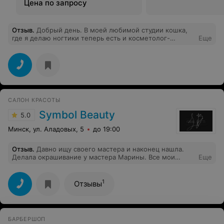
Цена по запросу
Отзыв
.
Добрый день. В моей любимой студии кошка,
где я делаю ногтики теперь есть и косметолог-
Еще
Наталья. Посетила я косметолога впервые и мне очень
понравилось. Мастер с хорошим опытом работы,
знает, что делает. Очень приятная в общении, время
пролетает быстро. Это радует. Приятный интерьер.
Кто не был, советую посетить от всей души.
САЛОН КРАСОТЫ
Symbol Beauty
5.0
Минск, ул. Аладовых, 5
до 19:00
Отзыв
.
Давно ищу своего мастера и наконец нашла.
Делала окрашивание у мастера Марины. Все мои
Еще
желания учтены, все прорехи прошлых попыток
устранены, обслуживание, профессионализм на
высшем уровне. Сам салон тоже понравился, чистый и
1
Отзывы
аккуратный.
БАРБЕРШОП