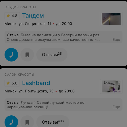
СТУДИЯ КРАСОТЫ
Тандем
4.8
Минск, ул. Люцинская, 11
до 20:00
Отзыв
.
Была на депиляции у Валерии первый раз.
Очень довольна результатом, все качественно и
Еще
быстро, думала, что будет больно, но нет.Валерия,
мастер своего дела!
35
Отзывы
САЛОН КРАСОТЫ
Lashband
5.0
Минск, ул. Притыцкого, 75
до 20:00
Отзыв
.
Лучшая) Самый лучший мастер по
наращиванию ресниц!
Еще
496
Отзывы