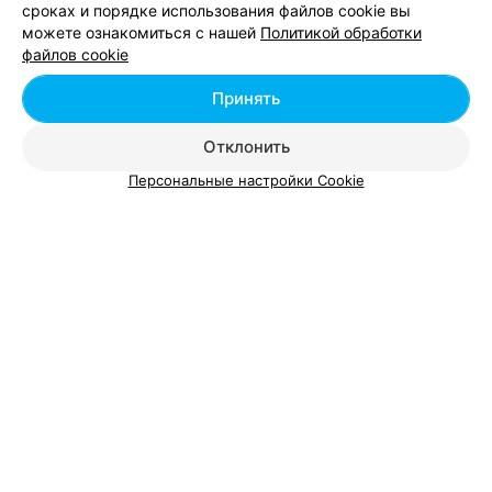
сроках и порядке использования файлов cookie вы
можете ознакомиться с нашей
Политикой обработки
файлов cookie
Принять
Добавить компанию
Отклонить
Добавить специалиста
Персональные настройки Cookie
О проекте
Новости проекта
Размещение рекламы
Вакансии
Публичный договор
Способы оплаты
Публичный договор по использованию сервиса
«Афиша»
Пользовательское соглашение
Написать в поддержку
Связаться по вопросам сотрудничества