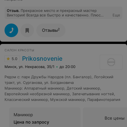
Отзыв
.
Прекрасное место и прекрасный мастер
Виктория! Всегда все быстро и качественно. Плюс
Еще
уютный кабинет и музыка)
2
Отзывы
САЛОН КРАСОТЫ
Prikosnovenie
5.0
Минск, ул. Некрасова, 35/1
до 20:00
Рядом с
:
парк Дружбы Народов (пл. Бангалор)
,
Логойский
тракт
,
ул. Сурганова
,
ул. Богдановича
Маникюр
:
Аппаратный маникюр
,
Детский маникюр
,
Европейский необрезной маникюр
,
Запечатывание ногтей
,
Классический маникюр
,
Мужской маникюр
,
Парафинотерапия
Маникюр
Все цены
Цена по запросу