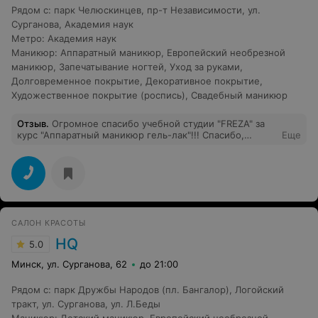
Рядом с
:
парк Челюскинцев
,
пр-т Независимости
,
ул.
Сурганова
,
Академия наук
Метро
:
Академия наук
Маникюр
:
Аппаратный маникюр
,
Европейский необрезной
маникюр
,
Запечатывание ногтей
,
Уход за руками
,
Долговременное покрытие
,
Декоративное покрытие
,
Художественное покрытие (роспись)
,
Свадебный маникюр
Отзыв
.
Огромное спасибо учебной студии "FREZA" за
курс "Аппаратный маникюр гель-лак"!!! Спасибо,
Еще
лучшему преподавателю Лилии, за ее терпеливое
отношение и умение правильно и доступно объяснять.
Хочется пожелать Лилии процветания,успехов в своем
деле и много-много клиентов !
САЛОН КРАСОТЫ
HQ
5.0
Минск, ул. Сурганова, 62
до 21:00
Рядом с
:
парк Дружбы Народов (пл. Бангалор)
,
Логойский
тракт
,
ул. Сурганова
,
ул. Л.Беды
Маникюр
:
Детский маникюр
,
Европейский необрезной