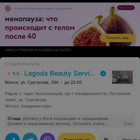
финансово, хочу обратить внимание каждого!!!!
Берегите себя и своё здоровье! Не идите, где есть
акция, скидка.... идите к хорошим, проверенным
мастерам!!!
ЭФФЕКТИВНАЯ РЕКЛАМА НА САЙТЕ
СТУДИЯ КРАСОТЫ
Lagoda Beauty Services
5.0
Минск, ул. Сурганова, 28А
до 22:00
Рядом с
:
парк Челюскинцев
,
пр-т Независимости
,
Логойский
тракт
,
ул. Сурганова
Метро
:
Академия наук
Отзыв
.
Делала у Инги коррекцию и окрашивание
бровей и окрашивание ресниц. Осталась очень
Еще
довольна. 100% попадание во все мои пожелания.
Время пролетело незаметно за приятной беседой.
Благодарю Ингу за шикарный результат , однозначно