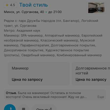
Твой стиль
4.5
Минск, ул. Сурганова, 40
до 21:00
Рядом с
:
парк Дружбы Народов (пл. Бангалор)
,
Логойский
тракт
,
ул. Сурганова
Метро
:
Академия наук
Маникюр
:
SPA-маникюр
,
Аппаратный маникюр
,
Европейский
необрезной маникюр
,
Классический маникюр
,
Мужской
маникюр
,
Парафинотерапия
,
Долговременное покрытие
,
Декоративное покрытие
,
Художественное покрытие
(роспись)
,
Свадебный маникюр
,
Комбинированный маникюр
Маникюр
Долговременное 
ногтей
Цена по запросу
Цена по запросу
Отзыв
.
Была на маникюре! Осталась в полном
восторге! Очень вежливый персонал! Жду не до
Еще
ждусь, когда приду на обслуживание снова!
6
Отзывы