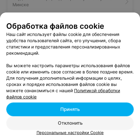
Минске
Студии маникюра, педикюра возле цирка в
Обработка файлов cookie
Минске
Наш сайт использует файлы cookie для обеспечения
удобства пользователей сайта, его улучшения, сбора
статистики и предоставления персонализированных
Студии маникюра, педикюра возле ЦУМа в
рекомендаций.
Минске
Вы можете настроить параметры использования файлов
cookie или изменить свое согласие в более позднее время.
Для получения дополнительной информации о целях,
сроках и порядке использования файлов cookie вы
можете ознакомиться с нашей
Политикой обработки
Добавить компанию
файлов cookie
Принять
Добавить специалиста
Отклонить
Персональные настройки Cookie