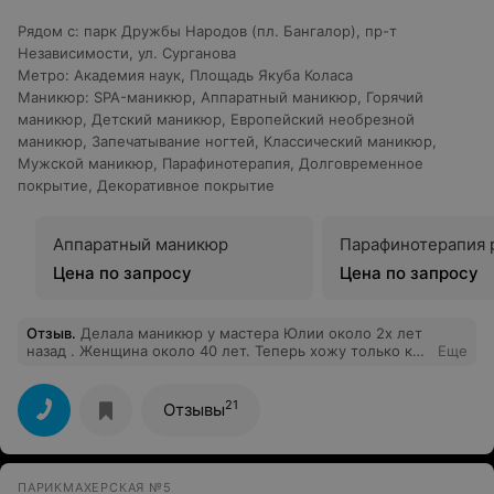
Рядом с
:
парк Дружбы Народов (пл. Бангалор)
,
пр-т
Независимости
,
ул. Сурганова
Метро
:
Академия наук
,
Площадь Якуба Коласа
Маникюр
:
SPA-маникюр
,
Аппаратный маникюр
,
Горячий
маникюр
,
Детский маникюр
,
Европейский необрезной
маникюр
,
Запечатывание ногтей
,
Классический маникюр
,
Мужской маникюр
,
Парафинотерапия
,
Долговременное
покрытие
,
Декоративное покрытие
Аппаратный маникюр
Парафинотерапия 
Цена по запросу
Цена по запросу
Отзыв
.
Делала маникюр у мастера Юлии около 2х лет
назад . Женщина около 40 лет. Теперь хожу только к
Еще
ней. Бывают мастера и поприветливей, но как
специалист - выше всяких похвал! И В очередной раз
посмотрев на свои руки после ее маникюра чарез три!
21
Отзывы
недели - решила, надо писать отзыв! Супер!
ПАРИКМАХЕРСКАЯ №5