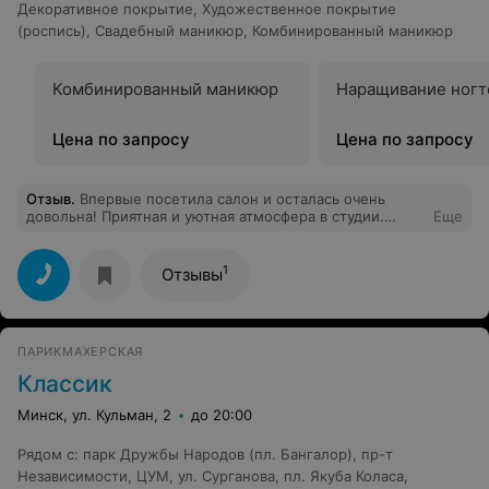
Декоративное покрытие
,
Художественное покрытие
(роспись)
,
Свадебный маникюр
,
Комбинированный маникюр
Комбинированный маникюр
Наращивание ногт
Цена по запросу
Цена по запросу
Отзыв
.
Впервые посетила салон и осталась очень
довольна! Приятная и уютная атмосфера в студии.
Еще
Очень хорошо и аккуратно сделан маникюр с
долговременным покрытием. Спасибо, вернусь ещё!
1
Отзывы
ПАРИКМАХЕРСКАЯ
Классик
Минск, ул. Кульман, 2
до 20:00
Рядом с
:
парк Дружбы Народов (пл. Бангалор)
,
пр-т
Независимости
,
ЦУМ
,
ул. Сурганова
,
пл. Якуба Коласа
,