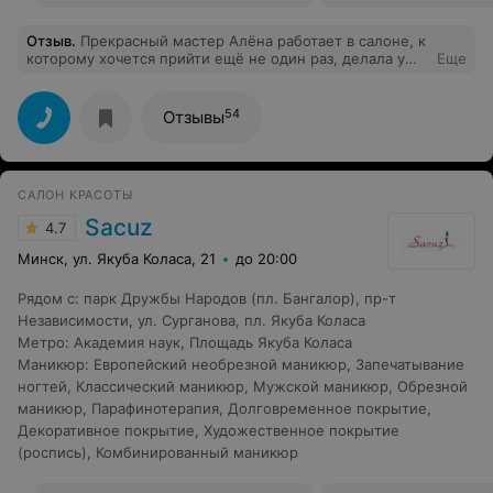
Отзыв
.
Прекрасный мастер Алёна работает в салоне, к
которому хочется прийти ещё не один раз, делала у
Еще
неё маникюр, осталась очень довольна. Отдельное
спасибо администратору Анне за внимание.
54
Отзывы
САЛОН КРАСОТЫ
Sacuz
4.7
Минск, ул. Якуба Коласа, 21
до 20:00
Рядом с
:
парк Дружбы Народов (пл. Бангалор)
,
пр-т
Независимости
,
ул. Сурганова
,
пл. Якуба Коласа
Метро
:
Академия наук
,
Площадь Якуба Коласа
Маникюр
:
Европейский необрезной маникюр
,
Запечатывание
ногтей
,
Классический маникюр
,
Мужской маникюр
,
Обрезной
маникюр
,
Парафинотерапия
,
Долговременное покрытие
,
Декоративное покрытие
,
Художественное покрытие
(роспись)
,
Комбинированный маникюр