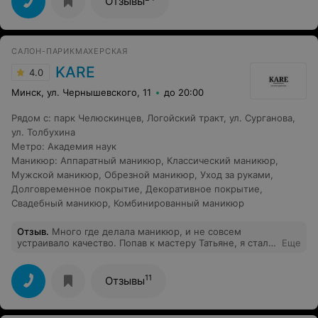
Отзывы
последовать совету в будущем на счет формы и
протестировать. Девушки - мастера своего дела!
САЛОН-ПАРИКМАХЕРСКАЯ
KARE
4.0
Минск, ул. Чернышевского, 11
до 20:00
Рядом с
:
парк Челюскинцев
,
Логойский тракт
,
ул. Сурганова
,
ул. Толбухина
Метро
:
Академия наук
Маникюр
:
Аппаратный маникюр
,
Классический маникюр
,
Мужской маникюр
,
Обрезной маникюр
,
Уход за руками
,
Долговременное покрытие
,
Декоративное покрытие
,
Свадебный маникюр
,
Комбинированный маникюр
Отзыв
.
Много где делала маникюр, и не совсем
устраивало качество. Попав к мастеру Татьяне, я стала
Еще
ходить к ней! Качество, скорость, аккуратность - все на
высшем уровне!
11
Отзывы