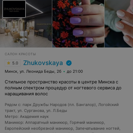
САЛОН КРАСОТЫ
Zhukovskaya
5.0
Минск, ул. Леонида Беды, 2б
до 21:00
Стильное пространство красоты в центре Минска с
полным спектром процедур от ногтевого сервиса до
наращивания волос
Рядом с
:
парк Дружбы Народов (пл. Бангалор)
,
Логойский
тракт
,
ул. Сурганова
,
ул. Л.Беды
Метро
:
Академия наук
Маникюр
:
Аппаратный маникюр
,
Горячий маникюр
,
Европейский необрезной маникюр
,
Запечатывание ногтей
,