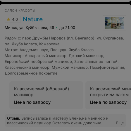
САЛОН КРАСОТЫ
Nature
4.0
Минск, ул. Куйбышева, 46
до 21:00
Рядом с
:
парк Дружбы Народов (пл. Бангалор)
,
ул. Сурганова
,
пл. Якуба Коласа
,
Комаровка
Метро
:
Академия наук
,
Площадь Якуба Коласа
Маникюр
:
Аппаратный маникюр
,
Детский маникюр
,
Европейский необрезной маникюр
,
Запечатывание ногтей
,
Классический маникюр
,
Мужской маникюр
,
Парафинотерапия
,
Долговременное покрытие
Классический (обрезной)
Классический ман
маникюр
покрытием лаком
Цена по запросу
Цена по запросу
Отзыв
.
Записывалась к мастеру Елене,на маникюр и
классический педикюр.Осталась очень довольна
Еще
работой мастера.Ну,а педикюр превзошёл мои