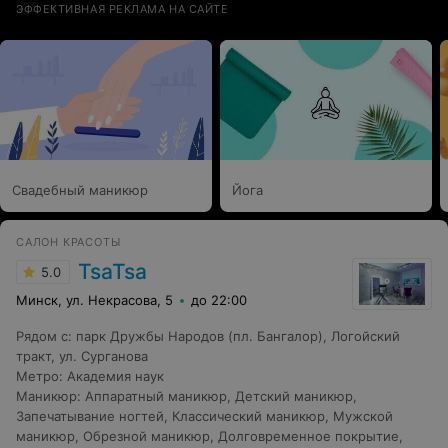
ЭФФЕКТИВНАЯ РЕКЛАМА НА САЙТЕ
Свадебный маникюр
Йога
САЛОН КРАСОТЫ
TsaTsa
5.0
Минск, ул. Некрасова, 5
до 22:00
Рядом с
:
парк Дружбы Народов (пл. Бангалор)
,
Логойский
тракт
,
ул. Сурганова
Метро
:
Академия наук
Маникюр
:
Аппаратный маникюр
,
Детский маникюр
,
Запечатывание ногтей
,
Классический маникюр
,
Мужской
маникюр
,
Обрезной маникюр
,
Долговременное покрытие
,