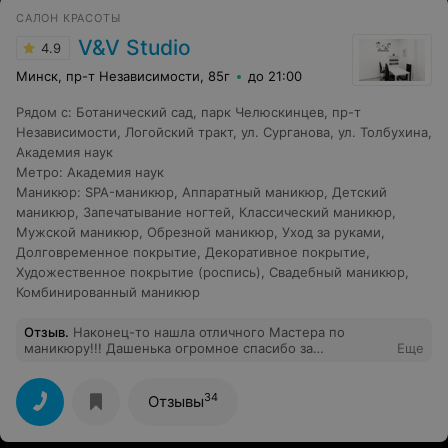
САЛОН КРАСОТЫ
V&V Studio
4.9
Минск, пр-т Независимости, 85г
до 21:00
Рядом с
:
Ботанический сад
,
парк Челюскинцев
,
пр-т
Независимости
,
Логойский тракт
,
ул. Сурганова
,
ул. Толбухина
,
Академия наук
Метро
:
Академия наук
Маникюр
:
SPA-маникюр
,
Аппаратный маникюр
,
Детский
маникюр
,
Запечатывание ногтей
,
Классический маникюр
,
Мужской маникюр
,
Обрезной маникюр
,
Уход за руками
,
Долговременное покрытие
,
Декоративное покрытие
,
Художественное покрытие (роспись)
,
Свадебный маникюр
,
Комбинированный маникюр
Отзыв
.
Наконец-то нашла отличного Мастера по
маникюру!!! Дашенька огромное спасибо за
Еще
качественно выполненную работу!!! Ваш постоянный
клиент Галина)
34
Отзывы