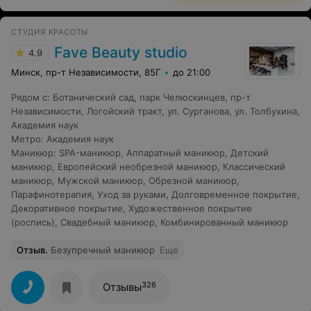
СТУДИЯ КРАСОТЫ
Fave Beauty studio
4.9
Минск, пр-т Независимости, 85Г
до 21:00
Рядом с
:
Ботанический сад
,
парк Челюскинцев
,
пр-т
Независимости
,
Логойский тракт
,
ул. Сурганова
,
ул. Толбухина
,
Академия наук
Метро
:
Академия наук
Маникюр
:
SPA-маникюр
,
Аппаратный маникюр
,
Детский
маникюр
,
Европейский необрезной маникюр
,
Классический
маникюр
,
Мужской маникюр
,
Обрезной маникюр
,
Парафинотерапия
,
Уход за руками
,
Долговременное покрытие
,
Декоративное покрытие
,
Художественное покрытие
(роспись)
,
Свадебный маникюр
,
Комбинированный маникюр
Отзыв
.
Безупречный маникюр
Еще
326
Отзывы