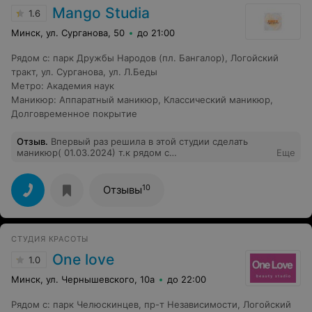
Mango Studia
1.6
Минск, ул. Сурганова, 50
до 21:00
Рядом с
:
парк Дружбы Народов (пл. Бангалор)
,
Логойский
тракт
,
ул. Сурганова
,
ул. Л.Беды
Метро
:
Академия наук
Маникюр
:
Аппаратный маникюр
,
Классический маникюр
,
Долговременное покрытие
Отзыв
.
Впервый раз решила в этой студии сделать
маникюр( 01.03.2024) т.к рядом с
Еще
домом.Обслуживание привело в шок!При входе на
ресепшене сидела мастер по маникюру,даже в ответ
не поздаровалась , а только посмотрела на меня с
10
Отзывы
выражение лица ,,Чего мол пришла,,.Очень грубо
начала разговаривать,типо ,,Чего кремом руки
намазали перед маникюром,идите
смывайте,,Успокоилась только после моего
СТУДИЯ КРАСОТЫ
замечания,как она со мной разговаривает.В кабинете
порядка нет,ногти валяются под сталом
One love
1.0
,беспорядок.Администратор на всю студию
разговаривала с сотрудникам о каких-то таблетках и на
Минск, ул. Чернышевского, 10а
до 22:00
другие темы.Лучше бы выучила прайс услуг и как
пробивать по кассе.А то этой информацией она не
Рядом с
:
парк Челюскинцев
,
пр-т Независимости
,
Логойский
владела.Больше сюда не ногой и другим не советую.