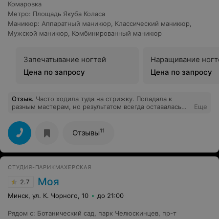
Комаровка
Метро
:
Площадь Якуба Коласа
Маникюр
:
Аппаратный маникюр
,
Классический маникюр
,
Мужской маникюр
,
Комбинированный маникюр
Запечатывание ногтей
Наращивание ногт
Цена по запросу
Цена по запросу
Отзыв
.
Часто ходила туда на стрижку. Попадала к
разным мастерам, но результатом всегда оставалась
Еще
довольна. Решила сходить на маникюр. Расстроена до
невозможности. Во-первых, мастера по маникюру при
клиентах обсуждали кого-то, в том числе и своего
11
Отзывы
администратора. Думаю, это стоит им делать не в
рабочее время и не при клиентах. Во-вторых, весь
процесс обработки ногтей с нанесением лака длился
20 минут, из них 10 мои руки просто лежали в воде.
СТУДИЯ-ПАРИКМАХЕРСКАЯ
Как-то хотелось чуть больше внимания своим рукам,
чем 10 минут! В-третьих, мне так отодвигали кутикулу,
Моя
2.7
что чуть кровь не пошла, при этом процесс получился
довольно болезненным. Отрезала кутикулу такими
Минск, ул. К. Чорного, 10
до 21:00
резкими движениями и с таким остервенением, что я
удивлена, как у меня пальцы вообще остались целыми.
Рядом с
:
Ботанический сад
,
парк Челюскинцев
,
пр-т
Пальцы и на следующий день болели. Нанесение лака