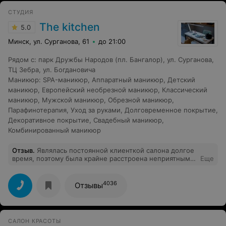
СТУДИЯ
The kitchen
5.0
Минск, ул. Сурганова, 61
до 21:00
Рядом с
:
парк Дружбы Народов (пл. Бангалор)
,
ул. Сурганова
,
ТЦ Зебра
,
ул. Богдановича
Маникюр
:
SPA-маникюр
,
Аппаратный маникюр
,
Детский
маникюр
,
Европейский необрезной маникюр
,
Классический
маникюр
,
Мужской маникюр
,
Обрезной маникюр
,
Парафинотерапия
,
Уход за руками
,
Долговременное покрытие
,
Декоративное покрытие
,
Свадебный маникюр
,
Комбинированный маникюр
Отзыв
.
Являлась постоянной клиенткой салона долгое
время, поэтому была крайне расстроена неприятным и
Еще
высокомерным обращением со стороны
администратора, особенно перед праздниками -
настроение испорчено, как и репутация салона для
4036
Отзывы
меня.
САЛОН КРАСОТЫ