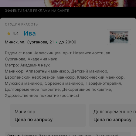
ЭФФЕКТИВНАЯ РЕКЛАМА НА САЙТЕ
СТУДИЯ КРАСОТЫ
Ива
4.4
Минск, ул. Сурганова, 21
до 20:00
Рядом с
:
парк Челюскинцев
,
пр-т Независимости
,
ул.
Сурганова
,
Академия наук
Метро
:
Академия наук
Маникюр
:
Аппаратный маникюр
,
Детский маникюр
,
Европейский необрезной маникюр
,
Классический маникюр
,
Мужской маникюр
,
Обрезной маникюр
,
Парафинотерапия
,
Долговременное покрытие
,
Декоративное покрытие
,
Художественное покрытие (роспись)
Маникюр
Долговременное 
Цена по запросу
Цена по запросу