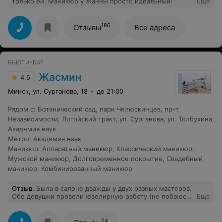
только ей. Маникюр у Жанны просто идеальный!
Еще
186
Отзывы
Все адреса
БЬЮТИ-БАР
Жасмин
4.6
Минск, ул. Сурганова, 18
до 21:00
Рядом с
:
Ботанический сад
,
парк Челюскинцев
,
пр-т
Независимости
,
Логойский тракт
,
ул. Сурганова
,
ул. Толбухина
,
Академия наук
Метро
:
Академия наук
Маникюр
:
Аппаратный маникюр
,
Классический маникюр
,
Мужской маникюр
,
Долговременное покрытие
,
Свадебный
маникюр
,
Комбинированный маникюр
Отзыв
.
Была в салоне дважды у двух разных мастеров.
Обе девушки провели ювелирную работу (не побоюсь
Еще
этого слова). Прекрасно нарастили ногти, которые
сломались под корень из-за переезда. Дали
рекомендации на будущее и планирую попробовать
24