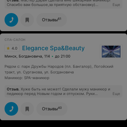
Отзыв
.
Мастер Дарья сделала мне шикарный маникюр!
Спасибо вам большое,за приятную обстановку)
Еще
Хорошая цена) в общем всем довольна, спасибо вам
огромное!
61
Отзывы
СПА-САЛОН
Elegance Spa&Beauty
4.0
Минск, Богдановича, 114
до 21:00
Рядом с
:
парк Дружбы Народов (пл. Бангалор)
,
Логойский
тракт
,
ул. Сурганова
,
ул. Богдановича
Маникюр
:
SPA-маникюр
Отзыв
.
Хуже быть не может! Сделали мужу маникюр и
педикюр перед Новым годом и отпуском. Руки
Еще
обработали так, что он не мог несколько дней нажать
на кнопку хом в айфоне, ногти были обрезаны на
столько сильно, что даже кровоточили. А про ноги, вот
40
Отзывы
там было все намного хуже... На сливках читала
отзывы, там много было негатива, но я решила, что
руководство Салона принимает меры. За столько
предоставленных проблем физически, морально и