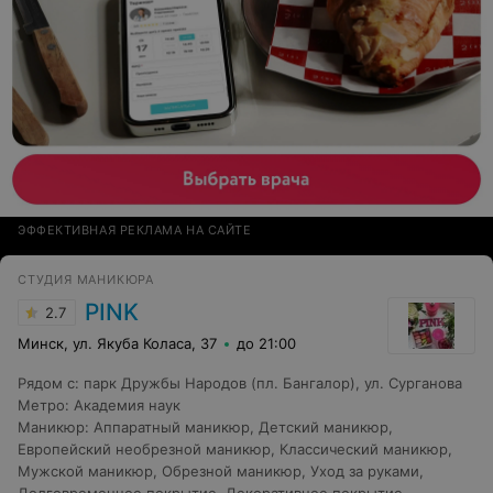
волос сместилось на 2-3
ЭФФЕКТИВНАЯ РЕКЛАМА НА САЙТЕ
СТУДИЯ МАНИКЮРА
PINK
2.7
Минск, ул. Якуба Коласа, 37
до 21:00
Рядом с
:
парк Дружбы Народов (пл. Бангалор)
,
ул. Сурганова
Метро
:
Академия наук
Маникюр
:
Аппаратный маникюр
,
Детский маникюр
,
Европейский необрезной маникюр
,
Классический маникюр
,
Мужской маникюр
,
Обрезной маникюр
,
Уход за руками
,
Долговременное покрытие
,
Декоративное покрытие
,