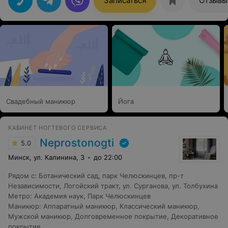
Записаться
Отзывы
вернусь ещё.
Свадебный маникюр
Йога
КАБИНЕТ НОГТЕВОГО СЕРВИСА
Neprostonogti
5.0
Минск, ул. Калинина, 3
до 22:00
Рядом с
:
Ботанический сад
,
парк Челюскинцев
,
пр-т
Независимости
,
Логойский тракт
,
ул. Сурганова
,
ул. Толбухина
Метро
:
Академия наук
,
Парк Челюскинцев
Маникюр
:
Аппаратный маникюр
,
Классический маникюр
,
Мужской маникюр
,
Долговременное покрытие
,
Декоративное
покрытие