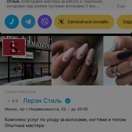
Отзыв
.
Благодарю мастера за работу и терпение ,
колдовал над моими густыми волосами !) все
Еще
получилось прекрасно
Записаться онлайн
Зад
САЛОН КРАСОТЫ
Лерэн Стиль
5.0
Минск, пр-т Независимости, 52
до 20:00
Комплекс услуг по уходу за волосами, ногтями и телом.
Опытные мастера