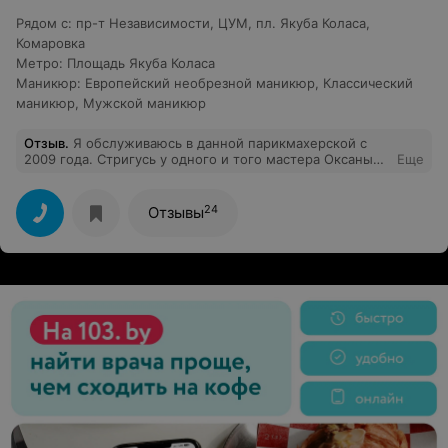
книгу жалоб,но администратор отговорила,просила
Рядом с
:
пр-т Независимости
,
ЦУМ
,
пл. Якуба Коласа
,
пожелеть перед Новым годом. Итог: помимо того, что
Комаровка
разговаривать с клиентами не умеет, так еще и как
специалист некудышний.Девочки,делайте вывод!
Метро
:
Площадь Якуба Коласа
Маникюр
:
Европейский необрезной маникюр
,
Классический
маникюр
,
Мужской маникюр
Отзыв
.
Я обслуживаюсь в данной парикмахерской с
2009 года. Стригусь у одного и того мастера Оксаны
Еще
Деминой. Это замечательный человек, отличный
советчик, современных(!) взглядов мастер. У меня
были и короткие стрижки, и средней длины, и
24
Отзывы
укладки, и окраски. Всем довольна!!! И маму сюда
переманила))) Огромное спасибо за такие кадры!
Также отличный мастер по маникюру и педикюру
Галина(фамилии к сожалению не знаю). Благодаря ей я
забыла про вросшие ногти! Спасибо огромное.