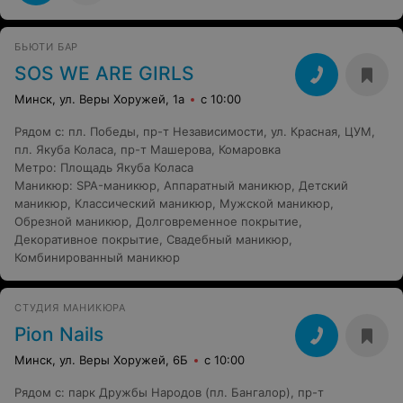
БЬЮТИ БАР
SOS WE ARE GIRLS
Минск, ул. Веры Хоружей, 1а
с 10:00
Рядом с
:
пл. Победы
,
пр-т Независимости
,
ул. Красная
,
ЦУМ
,
пл. Якуба Коласа
,
пр-т Машерова
,
Комаровка
Метро
:
Площадь Якуба Коласа
Маникюр
:
SPA-маникюр
,
Аппаратный маникюр
,
Детский
маникюр
,
Классический маникюр
,
Мужской маникюр
,
Обрезной маникюр
,
Долговременное покрытие
,
Декоративное покрытие
,
Свадебный маникюр
,
Комбинированный маникюр
СТУДИЯ МАНИКЮРА
Pion Nails
Минск, ул. Веры Хоружей, 6Б
с 10:00
Рядом с
:
парк Дружбы Народов (пл. Бангалор)
,
пр-т