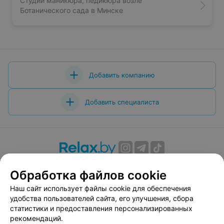
Студии маникюра, педикюра возле
Ботанического сада в Минске
Добавить компанию
Добавить специалиста
О проекте
Новости проекта
Размещение рекламы
Обработка файлов cookie
Вакансии
Публичный договор
Способы оплаты
Наш сайт использует файлы cookie для обеспечения
Публичный договор по использованию сервиса
удобства пользователей сайта, его улучшения, сбора
«Афиша»
статистики и предоставления персонализированных
Пользовательское соглашение
рекомендаций.