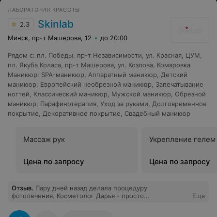
ЛАБОРАТОРИЯ КРАСОТЫ
Skinlab
2.3
Минск, пр-т Машерова, 12
до 20:00
Рядом с
:
пл. Победы
,
пр-т Независимости
,
ул. Красная
,
ЦУМ
,
пл. Якуба Коласа
,
пр-т Машерова
,
ул. Козлова
,
Комаровка
Маникюр
:
SPA-маникюр
,
Аппаратный маникюр
,
Детский
маникюр
,
Европейский необрезной маникюр
,
Запечатывание
ногтей
,
Классический маникюр
,
Мужской маникюр
,
Обрезной
маникюр
,
Парафинотерапия
,
Уход за руками
,
Долговременное
покрытие
,
Декоративное покрытие
,
Свадебный маникюр
Массаж рук
Укрепление гелем
Цена по запросу
Цена по запросу
Отзыв
.
Пару дней назад делала процедуру
фотолечения. Косметолог Дарья - просто
Еще
замечательная. Комментировала каждое действие,
относилась просто невероятно хорошо. Ей огромная