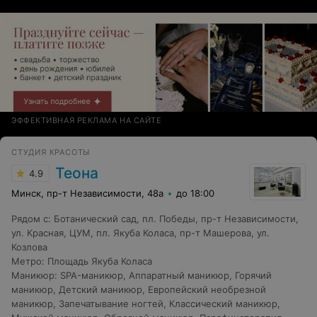
я знаю, что результатом только в GEG!!!
ЭФФЕКТИВНАЯ РЕКЛАМА НА САЙТЕ
СТУДИЯ КРАСОТЫ
Теона
4.9
Минск, пр-т Независимости, 48а
до 18:00
Рядом с
:
Ботанический сад
,
пл. Победы
,
пр-т Независимости
,
ул. Красная
,
ЦУМ
,
пл. Якуба Коласа
,
пр-т Машерова
,
ул.
Козлова
Метро
:
Площадь Якуба Коласа
Маникюр
:
SPA-маникюр
,
Аппаратный маникюр
,
Горячий
маникюр
,
Детский маникюр
,
Европейский необрезной
маникюр
,
Запечатывание ногтей
,
Классический маникюр
,