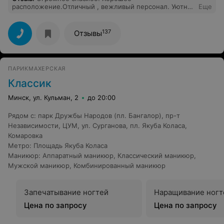
расположение.Отличный , вежливый персонал. Уютная
Еще
атмосфера. Профессиональный подход. Угощают чаем,
кофе. Надежда Волшебница! Если кому-то надо
сложное окрашивание любого цвета, восстановление
137
Отзывы
волос, стрижки, визаж, маникюр-нет проблем!
Рекомендую! Стрижки великолепно выполняет
Сергей. Здесь выслушают, посоветуют и выполнят
качественно свою работу. Я долго искала своего
ПАРИКМАХЕРСКАЯ
мастера.Салонов много, а толковых мастеров очень
мало. Я очень довольна своим цветом волос сейчас.
Классик
Благодарю вас Надежда и Сергей!(_Работали в 4
руки)Удачи Вам и процветания!
Минск, ул. Кульман, 2
до 20:00
Рядом с
:
парк Дружбы Народов (пл. Бангалор)
,
пр-т
Независимости
,
ЦУМ
,
ул. Сурганова
,
пл. Якуба Коласа
,
Комаровка
Метро
:
Площадь Якуба Коласа
Маникюр
:
Аппаратный маникюр
,
Классический маникюр
,
Мужской маникюр
,
Комбинированный маникюр
Запечатывание ногтей
Наращивание ногт
Цена по запросу
Цена по запросу