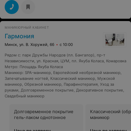
МАНИКЮРНЫЙ КАБИНЕТ
Гармония
Минск, ул. В. Хоружей, 6б
с 10:00
Рядом с
:
парк Дружбы Народов (пл. Бангалор)
,
пр-т
Независимости
,
ул. Красная
,
ЦУМ
,
пл. Якуба Коласа
,
Комаровка
Метро
:
Площадь Якуба Коласа
Маникюр
:
SPA-маникюр
,
Европейский необрезной маникюр
,
Запечатывание ногтей
,
Классический маникюр
,
Мужской
маникюр
,
Обрезной маникюр
,
Парафинотерапия
,
Уход за
руками
,
Долговременное покрытие
,
Декоративное покрытие
,
Свадебный маникюр
Долговременное покрытие
Классический (обр
гель-лаком однотонное
маникюр
Цена по запросу
Цена по запросу