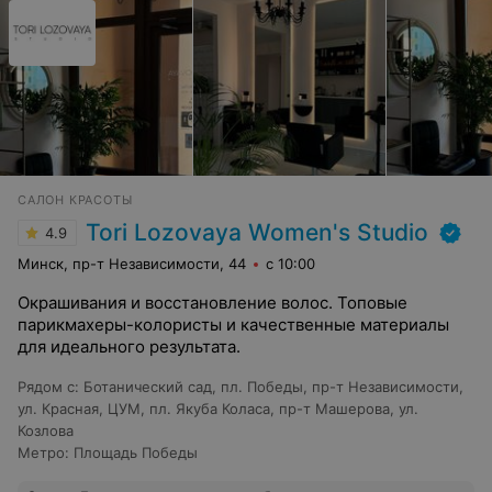
САЛОН КРАСОТЫ
Tori Lozovaya Women's Studio
4.9
Минск, пр-т Независимости, 44
с 10:00
Окрашивания и восстановление волос. Топовые
парикмахеры-колористы и качественные материалы
для идеального результата.
Рядом с
:
Ботанический сад
,
пл. Победы
,
пр-т Независимости
,
ул. Красная
,
ЦУМ
,
пл. Якуба Коласа
,
пр-т Машерова
,
ул.
Козлова
Метро
:
Площадь Победы