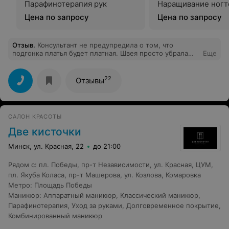
Парафинотерапия рук
Наращивание ногт
Цена по запросу
Цена по запросу
Отзыв
.
Консультант не предупредила о том, что
подгонка платья будет платная. Швея просто убрала
Еще
длину и перешила крючок, даже не обратив внимание,
что платье было широким в районе подмышек. По
итогу нашили мне не тот ремешок, который я хотела и
22
Отзывы
пришлось за день до свадьбы везти платье обратно и
ждать несколько часов, чтобы они перешили ремешок,
а за подгонку я заплатила 70р. Говорят, что
реставрируют платья, но я его забрала с такими же
САЛОН КРАСОТЫ
торчащими нитками с какими оно и было.
Две кисточки
Минск, ул. Красная, 22
до 21:00
Рядом с
:
пл. Победы
,
пр-т Независимости
,
ул. Красная
,
ЦУМ
,
пл. Якуба Коласа
,
пр-т Машерова
,
ул. Козлова
,
Комаровка
Метро
:
Площадь Победы
Маникюр
:
Аппаратный маникюр
,
Классический маникюр
,
Парафинотерапия
,
Уход за руками
,
Долговременное покрытие
,
Комбинированный маникюр