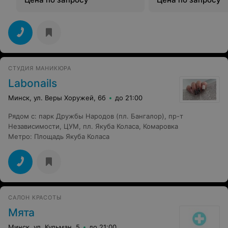
СТУДИЯ МАНИКЮРА
Labonails
Минск, ул. Веры Хоружей, 6б
до 21:00
Рядом с
:
парк Дружбы Народов (пл. Бангалор)
,
пр-т
Независимости
,
ЦУМ
,
пл. Якуба Коласа
,
Комаровка
Метро
:
Площадь Якуба Коласа
САЛОН КРАСОТЫ
Мята
Минск, ул. Кульман, 5
до 21:00