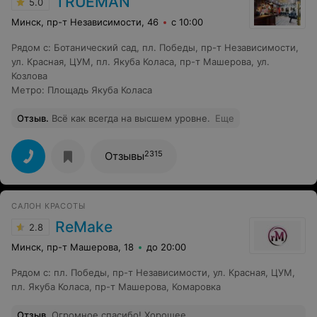
TRUEMAN
5.0
Минск, пр-т Независимости, 46
с 10:00
Рядом с
:
Ботанический сад
,
пл. Победы
,
пр-т Независимости
,
ул. Красная
,
ЦУМ
,
пл. Якуба Коласа
,
пр-т Машерова
,
ул.
Козлова
Метро
:
Площадь Якуба Коласа
Отзыв
.
Всё как всегда на высшем уровне.
Еще
2315
Отзывы
САЛОН КРАСОТЫ
ReMake
2.8
Минск, пр-т Машерова, 18
до 20:00
Рядом с
:
пл. Победы
,
пр-т Независимости
,
ул. Красная
,
ЦУМ
,
пл. Якуба Коласа
,
пр-т Машерова
,
Комаровка
Отзыв
.
Огромное спасибо! Хорошее