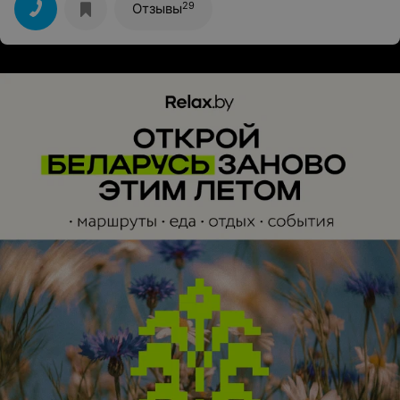
благодарность. А вот администратор и ее
29
Отзывы
поведение....Я даже не могу подобрать адекватных
слов. Когда я вошла - ее не было на месте, но подошла
достаточно быстро. Предложила оставить верхнюю
одежду в шкафу. Пока я отошла к шкафу и повесила
одежду, она исчезла. Просто нет ее. Я посещала
лабораторию впервые, о чем ей сообщила. Я понятия
не имела куда идти, что делать, через сколько меня
примет косметолог. Я присела на диван и в тот
момент увидела, что, внимание, администратору
делают маникюр... На меня ноль внимания...Через
какое-то время вышла Дарья и пригласила в кабинет. К
ней вопросов нет, все было хорошо. В тот момент,
когда я рассчитывалась за услугу, администратор
сидела в телефоне и даже голову не подняла. Просто
уткнувшись куда-то там озвучила сумму. Честно,
считаю недопустимым такое поведение
администратора!