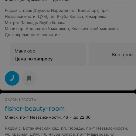
Рядом с
:
парк Дружбы Народов (пл. Бангалор)
,
пр-т
Независимости
,
ЦУМ
,
пл. Якуба Коласа
,
Комаровка
Метро
:
Площадь Якуба Коласа
Маникюр
:
Аппаратный маникюр
,
Классический маникюр
,
Долговременное покрытие
Маникюр
Все цены
Цена по запросу
САЛОН КРАСОТЫ
fisher-beauty-room
Минск, пр-т Независимости, 46
до 22:00
Рядом с
:
Ботанический сад
,
пл. Победы
,
пр-т Независимости
,
ул. Красная
,
ЦУМ
,
пл. Якуба Коласа
,
пр-т Машерова
,
ул.