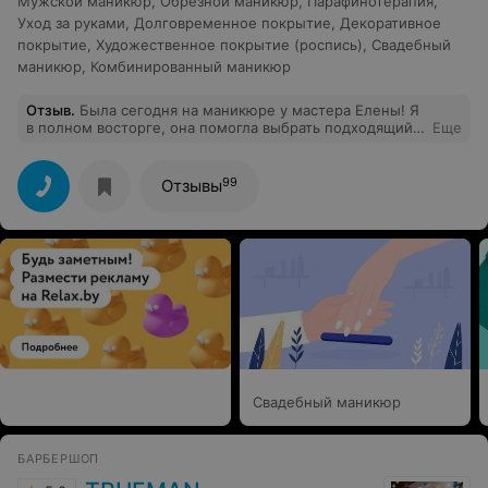
Мужской маникюр
,
Обрезной маникюр
,
Парафинотерапия
,
Уход за руками
,
Долговременное покрытие
,
Декоративное
покрытие
,
Художественное покрытие (роспись)
,
Свадебный
маникюр
,
Комбинированный маникюр
Отзыв
.
Была сегодня на маникюре у мастера Елены! Я
в полном восторге, она помогла выбрать подходящий
Еще
цвет, придумала и воплотила в жизнь невероятный
дизайн! Все сделано максимально аккуратно. Так же
осталась довольна сервисом: очень приятная музыка,
99
Отзывы
предлагают чай или кофе. Сделала красивые
ноготочки, и провела приятно время
Свадебный маникюр
БАРБЕРШОП