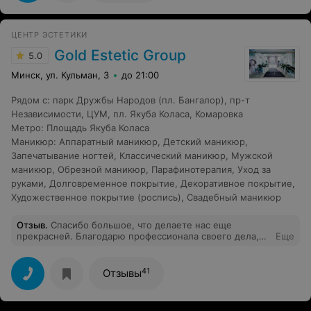
предполагала, что после буду ещё и тратить деньги на
лечение и восстановление. Если вы за красотой и
здоровьем, то не рекомендую ни в коем случае салон
ЦЕНТР ЭСТЕТИКИ
Luxury на Комаровке. Оплата только наличными и без
чека - налоговой работа для проверки.
Gold Estetic Group
5.0
Минск, ул. Кульман, 3
до 21:00
Рядом с
:
парк Дружбы Народов (пл. Бангалор)
,
пр-т
Независимости
,
ЦУМ
,
пл. Якуба Коласа
,
Комаровка
Метро
:
Площадь Якуба Коласа
Маникюр
:
Аппаратный маникюр
,
Детский маникюр
,
Запечатывание ногтей
,
Классический маникюр
,
Мужской
маникюр
,
Обрезной маникюр
,
Парафинотерапия
,
Уход за
руками
,
Долговременное покрытие
,
Декоративное покрытие
,
Художественное покрытие (роспись)
,
Свадебный маникюр
Отзыв
.
Спасибо большое, что делаете нас еще
прекрасней. Благодарю профессионала своего дела,
Еще
Оксану, которая подходит индивидуально к каждому
клиенту, очень внимательный и участливый
специалист. Прекрасная техника выполнения
41
Отзывы
процедуры вместе с соблюдением рекомендаций
дают великолепный результат. Бесконечная
благодарность за настроение , время,эффект!!! Теперь