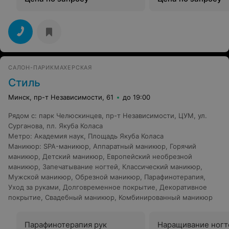
САЛОН-ПАРИКМАХЕРСКАЯ
Стиль
Минск, пр-т Независимости, 61
до 19:00
Рядом с
:
парк Челюскинцев
,
пр-т Независимости
,
ЦУМ
,
ул.
Сурганова
,
пл. Якуба Коласа
Метро
:
Академия наук
,
Площадь Якуба Коласа
Маникюр
:
SPA-маникюр
,
Аппаратный маникюр
,
Горячий
маникюр
,
Детский маникюр
,
Европейский необрезной
маникюр
,
Запечатывание ногтей
,
Классический маникюр
,
Мужской маникюр
,
Обрезной маникюр
,
Парафинотерапия
,
Уход за руками
,
Долговременное покрытие
,
Декоративное
покрытие
,
Свадебный маникюр
,
Комбинированный маникюр
Парафинотерапия рук
Наращивание ногт