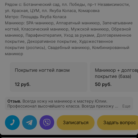
Рядом с
:
Ботанический сад
,
пл. Победы
,
пр-т Независимости
,
ул. Красная
,
ЦУМ
,
пл. Якуба Коласа
,
Комаровка
Метро
:
Площадь Якуба Коласа
Маникюр
:
SPA-маникюр
,
Аппаратный маникюр
,
Запечатывание
ногтей
,
Классический маникюр
,
Мужской маникюр
,
Обрезной
маникюр
,
Парафинотерапия
,
Уход за руками
,
Долговременное
покрытие
,
Декоративное покрытие
,
Художественное
покрытие (роспись)
,
Свадебный маникюр
,
Комбинированный
маникюр
Покрытие ногтей лаком
Маникюр + долго
покрытие (база)
12 руб.
50 руб.
Отзыв
.
Всегда хожу на маникюр к мастеру Юлии.
Профессионал высочвйшего класса. Всегда прихожу к
Еще
ней с радостью, зная, что всё будет сделано отлично.
Сегодня первый раз была у Екатерины, не сумела
записаться к Юлии. Осталась тоже очень довольна.
Записаться
Задать вопрос
Большое спасибо! Все очень нравится. Молодцы
девчонки! Спасибо. Спасибо. И ещё раз спасибо. Буду
всем рекомендовать ваш салон.