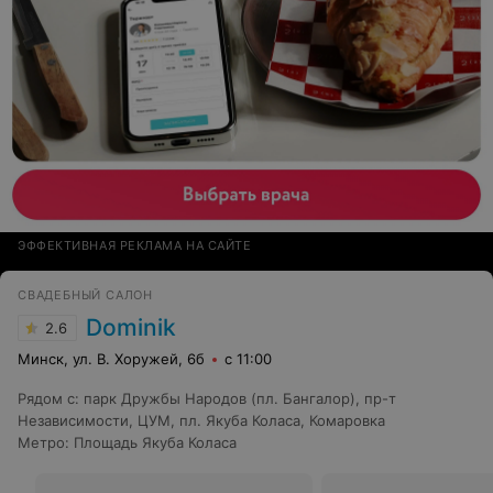
ЭФФЕКТИВНАЯ РЕКЛАМА НА САЙТЕ
СВАДЕБНЫЙ САЛОН
Dominik
2.6
Минск, ул. В. Хоружей, 6б
с 11:00
Рядом с
:
парк Дружбы Народов (пл. Бангалор)
,
пр-т
Независимости
,
ЦУМ
,
пл. Якуба Коласа
,
Комаровка
Метро
:
Площадь Якуба Коласа