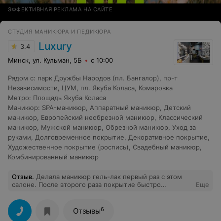
ЭФФЕКТИВНАЯ РЕКЛАМА НА САЙТЕ
СТУДИЯ МАНИКЮРА И ПЕДИКЮРА
Luxury
3.4
Минск, ул. Кульман, 5Б
с 10:00
Рядом с
:
парк Дружбы Народов (пл. Бангалор)
,
пр-т
Независимости
,
ЦУМ
,
пл. Якуба Коласа
,
Комаровка
Метро
:
Площадь Якуба Коласа
Маникюр
:
SPA-маникюр
,
Аппаратный маникюр
,
Детский
маникюр
,
Европейский необрезной маникюр
,
Классический
маникюр
,
Мужской маникюр
,
Обрезной маникюр
,
Уход за
руками
,
Долговременное покрытие
,
Декоративное покрытие
,
Художественное покрытие (роспись)
,
Свадебный маникюр
,
Комбинированный маникюр
Отзыв
.
Делала маникюр гель-лак первый раз с этом
салоне. После второго раза покрытие быстро
Еще
потрескалось, ногти стали мягкими, визуально первые
две недели все было красиво. Третий раз обратилась в
другой салон и мастер сказал, что ногтевая пластина
6
Отзывы
повреждена, ногти нужно восстанавливать. Не