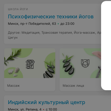
ШКОЛА ЙОГИ
Психофизические техники йогов
Минск, пр-т Победителей, 63
до 23:00
Другое
:
Медитация
,
Трансовая терапия
,
Йога-массаж
,
Аромате
Цигун
Массаж
Массаж лица
Индийский культурный центр
Минск, ул. Репина, 4
с 10:00