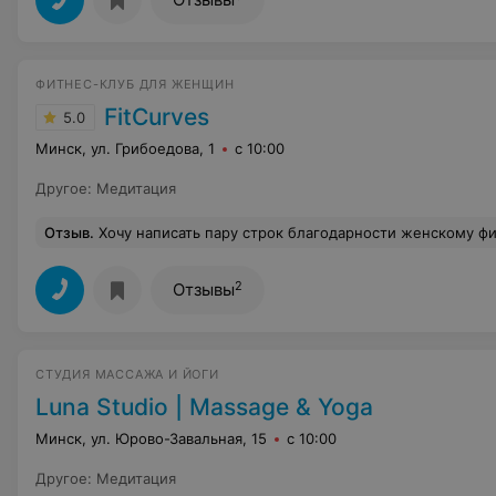
ФИТНЕС-КЛУБ ДЛЯ ЖЕНЩИН
FitCurves
5.0
Минск, ул. Грибоедова, 1
с 10:00
Другое
:
Медитация
Отзыв
.
Хочу написать пару строк благодарности женскому фитнес клубу Fitcurves! Это не просто фитнес, это то место, где ты чувствуешь себя особенной, настоящей, женственной, где достигаются все цели и тебе всегда рады. Мне нравится, что тренировка занимает всего лишь 30 минут, и в любое время можно приходить - это очень удобно, когда ты занята постоянно. К тому же тренировка позволяет не только похудеть, набрать мышечную массу, но и улучшить состояние своего здоровья, что самое главное. А еще офигенно то, ч
2
Отзывы
СТУДИЯ МАССАЖА И ЙОГИ
Luna Studio | Massage & Yoga
Минск, ул. Юрово-Завальная, 15
с 10:00
Другое
:
Медитация