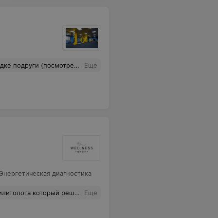
я повторения асаны, в связи с особенностями тела и уровнем физической подготовки, с каждым индивидуально прорабатывала отдельные уровни сложности упражнения. Абонемент не заставил себя ждать)
Еще
Энергетическая диагностика
р Надежда сделает полное преображение. Приятная цена и качественные материалы!
Еще