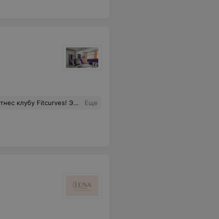
то ты всегда в Отличном настроение после тренировки. Отдельная Благодарность тренерам, которые следят за техникой выполнения, самочувствием и помогают достичь нужных целей. Fitcurves - Это вторая Семья для меня.
Еще