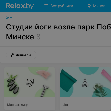
Все рубрики
Минск
Йога
Студии йоги возле парк По
Минске
8
Фильтры
Массаж лица
Йога