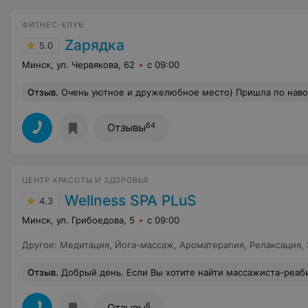
ФИТНЕС-КЛУБ
Zарядка
5.0
Минск, ул. Червякова, 62
с 09:00
Отзыв
.
Очень уютное и дружелюбное место) Пришла по наводке подруги (посмотреть что тут и как) и ни капельки не пожалела! Мой выбор пал на йогу, к слову, раньше считала, что это просто очередное модное слово, и не придавала серьёзного значения этому занятию, но как же ошибалась...) Меня ждала полная разгрузка и релакс! Отдельно хотелось бы выделить тренера Татьяну , которая на протяжении всего занятия прислушивалась к каждому слову и в случае затруднени
64
Отзывы
ЦЕНТР КРАСОТЫ И ЗДОРОВЬЯ
Wellness SPA PLuS
4.3
Минск, ул. Грибоедова, 5
с 09:00
Другое
:
Медитация
,
Йога-массаж
,
Ароматерапия
,
Релаксация
,
Отзыв
.
Добрый день. Если Вы хотите найти массажиста-реабилитолога который решит Вашу проблему, то Вам в WELLNESS SPA PLuS. Кстати, после массажа можно сделать быструю укладку волос. Масте
6
Отзывы