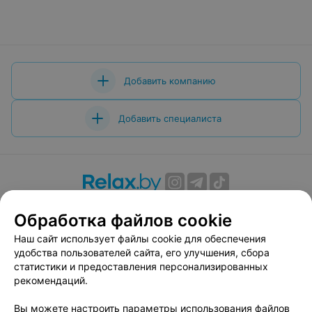
Добавить компанию
Добавить специалиста
О проекте
Новости проекта
Размещение рекламы
Обработка файлов cookie
Вакансии
Публичный договор
Способы оплаты
Наш сайт использует файлы cookie для обеспечения
Публичный договор по использованию сервиса
удобства пользователей сайта, его улучшения, сбора
«Афиша»
статистики и предоставления персонализированных
Пользовательское соглашение
рекомендаций.
Написать в поддержку
Вы можете настроить параметры использования файлов