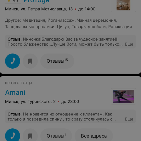
4.1
Минск, ул. Петра Мстиславца, 13
до 14:00
Другое
:
Медитация
,
Йога-массаж
,
Чайная церемония
,
Танцевальные практики
,
Цигун
,
Товары для йоги
,
Релаксация
Отзыв
.
Инночка!Благодарю Вас за чудесное занятие!!!
Просто блаженство...Лучше йоги, может быть только
Еще
йога на природе!Вы тренер от Бог ...Счастье есть, и
вот оно ...Тренер, коврик и природа!!!
15
Отзывы
ШКОЛА ТАНЦА
Amani
Минск, ул. Туровского, 2
до 23:00
Отзыв
.
Не нравится их отношение к клиентам. Как
только я повредила спину , то сразу столкнулась с
Еще
плохим отношением. Мне врач запретил посещать
некоторое время любые занятия. И три моих занятия
пропало. Их не сохранили, хотя я просила.
1
Отзывы
Все адреса
Больничный мне дали потому что я самозанятая, а