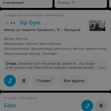
и активным!
Лучины, 11
СТУДИЯ ПЕРСОНАЛЬНЫХ ТРЕНИРОВОК
Vip Gym
4.4
Минск, ул. Кирилла Туровского, 16
Выходной
Метро
:
Восток
Микрорайон
:
Восток
,
Маяк Минска
Дополнительно
:
Консультация диетолога
,
Фитнес-диагностика
,
Персональный тренер
,
Кроссфит
Отзыв
.
Ужасный зал! Неужели Вы думаете , что придя
в зал скинуть вес Вам в этом поможет девочка весом
Еще
40 кг , которая от природы родилась худой ? На
которой нет результата работы над собой ? Тренер
должен быть с личным результатом ! Смотришь на
7
Отзывы
Все адреса
него и хочется становиться лучше ! Но только не в
этом зале и только не с таким тренером ! А
тренировки, которые проходят с худыми девушками в
этом клубе можно самой посмотреть в интернете.
СТУДИЯ СТРЕТЧИНГА
Ужасный зал и ужасное обслуживание ! Больше не
ногой
Eden