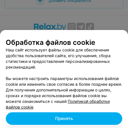
Добавить специалиста
О проекте
Новости проекта
Размещение рекламы
Обработка файлов cookie
Вакансии
Публичный договор
Способы оплаты
Наш сайт использует файлы cookie для обеспечения
Публичный договор по использованию сервиса
удобства пользователей сайта, его улучшения, сбора
«Афиша»
статистики и предоставления персонализированных
Пользовательское соглашение
рекомендаций.
Написать в поддержку
Вы можете настроить параметры использования файлов
Связаться по вопросам сотрудничества
cookie или изменить свое согласие в более позднее время.
Написать руководителю relax.by
Для получения дополнительной информации о целях,
сроках и порядке использования файлов cookie вы
Персональные настройки cookie
можете ознакомиться с нашей
Политикой обработки
Обработка персональных данных
файлов cookie
Принять
© 2026 ООО «Артокс Лаб», УНП 191700409, регистрирующий орган -