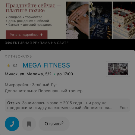
абонемента, а также с отработкой пропущенных
занятий и все в интересах клиента! Спасибо огромное,
за то что есть такая школа в Минске, которая даёт
возможность взрослому человеку познавать и
открывать плавание с интересом и энтузиазмом
ребёнка!
ЭФФЕКТИВНАЯ РЕКЛАМА НА САЙТЕ
ФИТНЕС-КЛУБ
MEGA FITNESS
3.1
Минск, ул. Мележа, 5/2
до 17:00
Микрорайон
:
Зелёный Луг
Дополнительно
:
Персональный тренер
Отзыв
.
Занималась в зале с 2015 года - ни разу не
предложили скидку на ежемесячный абонемент за
Еще
лояльность клубу. Парковки нет Из плюсов: - большое
помещение с высокими потолками, в котором
комфортно и зимой, и летом - большой выбор
9
Отзывы
свободных весов - много небольших зальчиков для
индивидуального тренинга - профессиональные