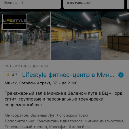
Лучины, 11
и активным!
СЕТЬ ФИТНЕС-ЦЕНТРОВ
Lifestyle фитнес-центр в Минске
4.7
Минск, Логойский тракт, 37
до 21:00
Тренажерный зал в Минске в Зеленом луге в БЦ «Норд
сити»: групповые и персональные тренировки,
современный зал.
Микрорайон
:
Зелёный Луг
,
Логойском тракт
Дополнительно
:
Консультация диетолога
,
Фитнес-диагностика
,
Персональный тренер
,
Кроссфит
,
Школа бега