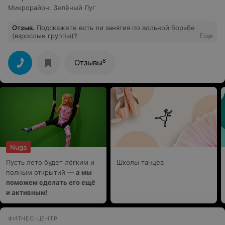
Микрорайон
:
Зелёный Луг
Отзыв
.
Подскажете есть ли занятия по вольной борьбе
(взрослые группы)?
Еще
6
Отзывы
Nuga
Пусть лето будет лёгким и
Школы танцев
полным открытий —
а мы
поможем сделать его ещё
и активным!
ФИТНЕС-ЦЕНТР