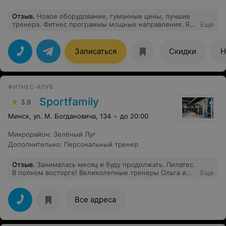
Отзыв
.
Новое оборудование, гуманные цены, лучшие
тренера. Фитнес программы мощные направления. Я
Еще
хожу еа фитнес меня устраивает. Тренажерный зал так
себе, не хватает скамеек, вентиляция плохая.
Записаться
Скидки
Н
ФИТНЕС-КЛУБ
Sportfamily
3.9
Минск, ул. М. Богдановича, 134
до 20:00
Микрорайон
:
Зелёный Луг
Дополнительно
:
Персональный тренер
Отзыв
.
Занималась месяц и буду продолжать. Пилатес.
В полном восторге! Великолепные тренеры Ольга и
Еще
Ксения
Все адреса