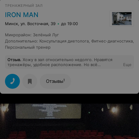
ТРЕНАЖЕРНЫЙ ЗАЛ
IRON MAN
Минск, ул. Восточная, 39
до 19:00
Микрорайон
:
Зелёный Луг
Дополнительно
:
Консультация диетолога
,
Фитнес-диагностика
,
Персональный тренер
Отзыв
.
Хожу в зал относительно недолго. Нравятся
тренажёры, удобное расположение. Но всё
Еще
впечатление портят девушки на ресепшене. Нехотя
здороваются, всегда недовольные, разговаривают
невнятно, аж пропадает настроение заниматься. Это
1
Отзывы
единственный большой минус, а так зал в целом
хорош)