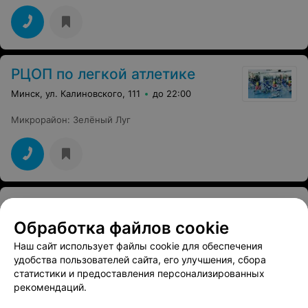
ленту для измерения объемов тела и весы.
РЦОП по легкой атлетике
Минск, ул. Калиновского, 111
до 22:00
Микрорайон
:
Зелёный Луг
ТРЕНАЖЕРНЫЙ ЗАЛ
One Gym
Обработка файлов cookie
Минск, ул. Гамарника, 30
до 21:00
Наш сайт использует файлы cookie для обеспечения
удобства пользователей сайта, его улучшения, сбора
Микрорайон
:
Зелёный Луг
статистики и предоставления персонализированных
Дополнительно
:
Персональный тренер
рекомендаций.