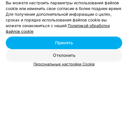
Вы можете настроить параметры использования файлов
cookie или изменить свое согласие в более позднее время.
Для получения дополнительной информации о целях,
сроках и порядке использования файлов cookie вы
можете ознакомиться с нашей
Политикой обработки
Смотрите также
файлов cookie
Принять
Бассейны в м-р Зелёный Луг в Минске
Отклонить
Персональные настройки Cookie
Йога в Зеленом Луге в Минске
Фитнес центры в Зеленом Луге
Вам будет интересно
Тренажерные залы в Лошице в Минске