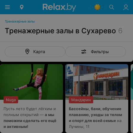
Тренажерные залы
Тренажерные залы в Сухарево
6
Фильтры
Карта
Nuga
Мандарин
Пусть лето будет лёгким и
Бассейны, бани, обучение
полным открытий —
а мы
плаванию, уходы за телом
поможем сделать его ещё
и спорт для всей семьи
на
и активным!
Лучины, 11