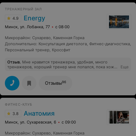
ТРЕНАЖЕРНЫЙ ЗАЛ
Energy
4.9
Минск, ул. Лобанка, 77
с 08:00
Микрорайон
:
Сухарево
,
Каменная Горка
Дополнительно
:
Консультация диетолога
,
Фитнес-диагностика
,
Персональный тренер
,
Кроссфит
Отзыв
.
Мне нравится тренажерка, удобная, много
тренажеров, хороший тренер мне попался, пока хожу
Еще
на индвидуалы)
96
Отзывы
ФИТНЕС-КЛУБ
Анатомия
3.8
Минск, ул. Сухаревская, 6
с 09:00
Микрорайон
:
Сухарево
,
Каменная Горка