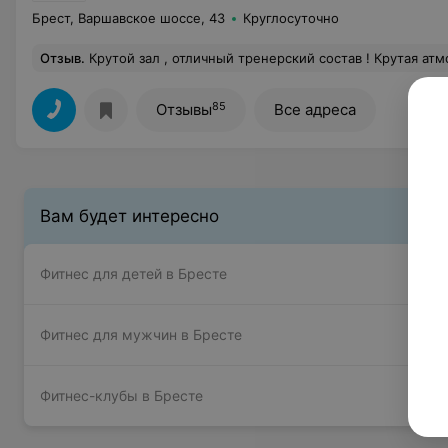
Брест, Варшавское шоссе, 43
Круглосуточно
Отзыв
.
Крутой зал , отличный тренерский состав ! Крутая ат
85
Отзывы
Все адреса
Вам будет интересно
Фитнес для детей в Бресте
Фитнес для мужчин в Бресте
Фитнес-клубы в Бресте