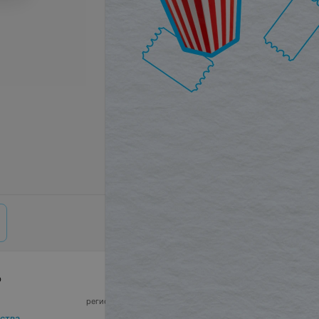
р
© 2026 ООО «Артокс Лаб», УНП 191700409,
регистрирующий орган - Минский горисполком
|
220012, Республика Беларусь, г. Минск,
ства