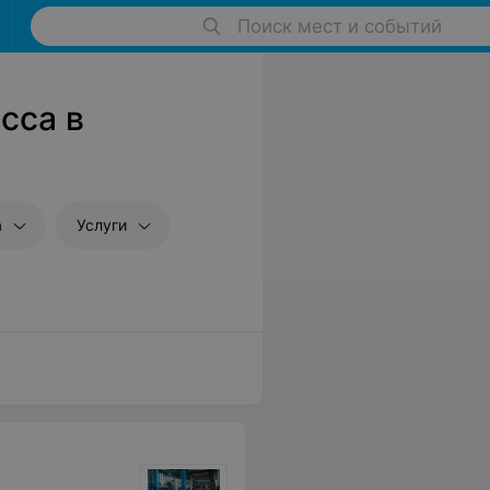
Поиск мест и событий
сса в
а
Услуги