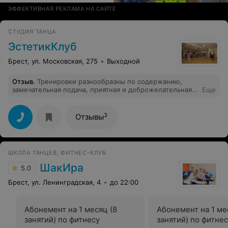
ЭФФЕКТИВНАЯ РЕКЛАМА НА САЙТЕ
СТУДИЯ ТАНЦА
ЭстетикКлуб
Брест, ул. Московская, 275
Выходной
Отзыв
.
Тренировки разнообразны по содержанию,
замечательная подача, приятная и доброжелательная
Еще
атмосфера на занятиях.
3
Отзывы
ШКОЛА ТАНЦЕВ, ФИТНЕС-КЛУБ
ШакИра
5.0
Брест, ул. Ленинградская, 4
до 22:00
Абонемент на 1 месяц (8
Абонемент на 1 ме
занятий) по фитнесу
занятий) по фитне