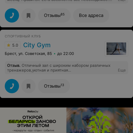
Выбрали данный зал за его график работы, который
позволяет прийти и потренироваться как ранним
утром, так и поздно вечером. Зал оснащен новыми
85
Отзывы
Все адреса
тренажерами, которые позволяют проработать все
тело.
СПОРТИВНЫЙ КЛУБ
City Gym
5.0
Брест, ул. Советская, 85
до 22:00
Отзыв
.
Отличный зал с широким набором различных
тренажеров,уютная и приятная
Еще
обстановка,внимательные и заботливые инструктора
13
Отзывы