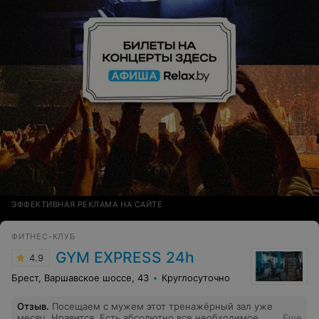
ЭФФЕКТИВНАЯ РЕКЛАМА НА САЙТЕ
ФИТНЕС-КЛУБ
GYM EXPRESS 24h
4.9
Брест, Варшавское шоссе, 43
Круглосуточно
Отзыв
.
Посещаем с мужем этот тренажёрный зал уже
месяц. Нравится. Есть абсолютно все необходимое.
Еще