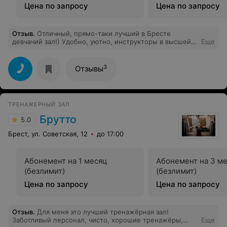
Цена по запросу
Цена по запросу
Отзыв
.
Отличный, прямо-таки лучший в Бресте
девчачий зал!) Удобно, уютно, инструкторы в высшей
Еще
степени внимательны и профессиональны. Причем не
вымуштрованы, а просто по-человечески внимательны
и готовы помочь, поддержать в работе, разделить
3
Отзывы
радость результата. Я перебрала почти все более залы
в Бресте и нахожу, что до меня это оптимальный
выбор. Цены как везде, подкупает уют и человеческий
фактор) Поначалу удручало отсутствие гантелек
ТРЕНАЖЕРНЫЙ ЗАЛ
больше 4кг, выше только блины 5-10-15, но
скорректировали с тренерами программу и заменили
Брутто
5.0
некоторые упражнения работой с собственным весом
и тренажерами. Получается отлично)
Брест, ул. Советская, 12
до 17:00
Абонемент на 1 месяц
Абонемент на 3 м
(безлимит)
(безлимит)
Цена по запросу
Цена по запросу
Отзыв
.
Для меня это лучший тренажёрная зал!
Заботливый персонал, чисто, хорошие тренажёры,
Еще