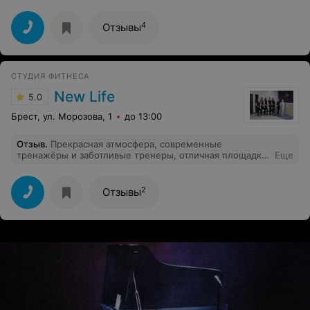
удобное месторасположение!
4
Отзывы
СТУДИЯ ФИТНЕСА
New Life
5.0
Брест, ул. Морозова, 1
до 13:00
Отзыв
.
Прекрасная атмосфера, современные
тренажёры и заботливые тренеры, отличная площадка
Еще
для растяжки, уютная атмосфера, есть всё
необходимое для комфортного занятия. Очень
удобный график работы! Рекомендую всем девушкам,
2
Отзывы
которые следят за своей фигурой и хотят провести
время с пользой для своего здоровья!