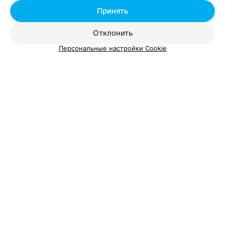
Принять
ЭФФЕКТИВНАЯ РЕКЛАМА НА САЙТЕ
Отклонить
Центр здоровья
Персональные настройки Cookie
Брест, ул. Ленинградская, 2Бк4
ФИТНЕС-КЛУБ
ММА
Брест, ул. Советская, 85
до 22:00
СПОРТКОМПЛЕКС
Локомотив
Брест, ул. Тихая, 2
до 22:00
СПОРТКОМПЛЕКС
Брестский