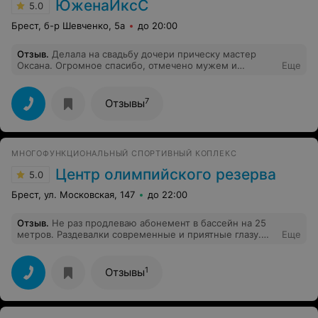
ЮженаИксС
5.0
Брест, б-р Шевченко, 5а
до 20:00
Отзыв
.
Делала на свадьбу дочери прическу мастер
Оксана. Огромное спасибо, отмечено мужем и
Еще
гостями в виде комплиментов.
7
Отзывы
МНОГОФУНКЦИОНАЛЬНЫЙ СПОРТИВНЫЙ КОПЛЕКС
Центр олимпийского резерва
5.0
Брест, ул. Московская, 147
до 22:00
Отзыв
.
Не раз продлеваю абонемент в бассейн на 25
метров. Раздевалки современные и приятные глазу.
Еще
Душевые в норме. А персонал просто чудо
1
Отзывы