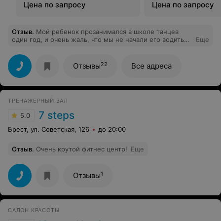
Цена по запросу
Цена по запросу
Отзыв
.
Мой ребенок прозанимался в школе танцев
один год, и очень жаль, что мы не начали его водить
Еще
на занятия раньше. Оказывается, что можно с трех лет.
На занятиях очень доброжелательная и теплая
атмосфера, не смотря на то, что тренер довольно
22
Отзывы
Все адреса
требовательно относится к выполнению всех
упражнений и движений. Очень сложно передать
словами благодарность тренеру, ту гордость, которую
испытываешь, глядя на успехи ребенка, а, главное -
ТРЕНАЖЕРНЫЙ ЗАЛ
эмоции и чувства, переполняющие грудь, когда видишь
свою маленькую звездочку на сцене, на отчетном
7 steps
5.0
концерте. Огромное спасибо и процветание вашему
клубу!
Брест, ул. Советская, 126
до 20:00
Отзыв
.
Очень крутой фитнес центр!
Еще
1
Отзывы
САЛОН КРАСОТЫ