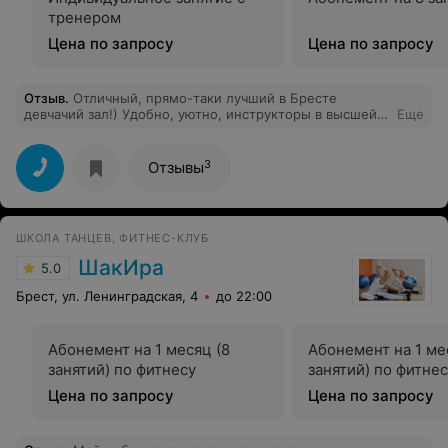
тренером
Цена по запросу
Цена по запросу
Отзыв
.
Отличный, прямо-таки лучший в Бресте
девчачий зал!) Удобно, уютно, инструкторы в высшей
Еще
степени внимательны и профессиональны. Причем не
вымуштрованы, а просто по-человечески внимательны
и готовы помочь, поддержать в работе, разделить
3
Отзывы
радость результата. Я перебрала почти все более залы
в Бресте и нахожу, что до меня это оптимальный
выбор. Цены как везде, подкупает уют и человеческий
фактор) Поначалу удручало отсутствие гантелек
ШКОЛА ТАНЦЕВ, ФИТНЕС-КЛУБ
больше 4кг, выше только блины 5-10-15, но
скорректировали с тренерами программу и заменили
ШакИра
5.0
некоторые упражнения работой с собственным весом
и тренажерами. Получается отлично)
Брест, ул. Ленинградская, 4
до 22:00
Абонемент на 1 месяц (8
Абонемент на 1 ме
занятий) по фитнесу
занятий) по фитне
Цена по запросу
Цена по запросу