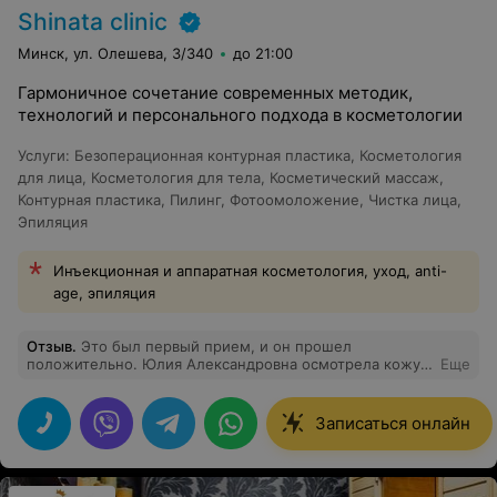
Shinata clinic
Минск, ул. Олешева, 3/340
до 21:00
Гармоничное сочетание современных методик,
технологий и персонального подхода в косметологии
Услуги
:
Безоперационная контурная пластика
,
Косметология
для лица
,
Косметология для тела
,
Косметический массаж
,
Контурная пластика
,
Пилинг
,
Фотоомоложение
,
Чистка лица
,
Эпиляция
Инъекционная и аппаратная косметология, уход, anti-
age, эпиляция
Отзыв
.
Это был первый прием, и он прошел
положительно. Юлия Александровна осмотрела кожу
Еще
лица и назначила лечение. Все замечательно! Приду
через месяц повторно. Клиника запомнилась уютной
атмосферой.
Записаться онлайн