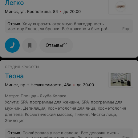
Легко
такими замечательными людьми. Благодарю от себя и
от лица моих знакомых, друзей и клиентов за
Минск, ул. Кропоткина, 84
до 20:00
добросовестное отношение к работе и использование
современных подходов в любимом деле, за нужный и
Отзыв
.
Хочу выразить огромную благодарность
востребованный вклад в здоровье прекрасной
мастеру Елене, за бровки. Всё красиво и быстро!
Еще
половины человечества. Желаю благодарных,
Всегда замечательный результат. Спасибо большое вам
отзывчивых и адекватных пациентов. С уважением,
за профессионализм и доброжелательное отношение к
Алина
своим клиентам.
27
Отзывы
СТУДИЯ КРАСОТЫ
Теона
Минск, пр-т Независимости, 48а
до 20:00
Метро
:
Площадь Якуба Коласа
Услуги
:
SPA-программы для женщин
,
SPA-программы для
мужчин
,
Депиляция
,
Косметология для лица
,
Косметология
для тела
,
Косметический массаж
,
Пилинг
,
Чистка лица
,
Эпиляция
Отзыв
.
Покайфовала у вас в салоне. Все девочки очень
вежливые, и атмосфера приятная. За что всему
Еще