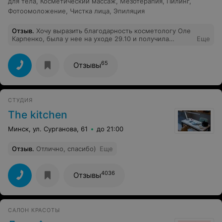
для тела
,
Косметический массаж
,
Мезотерапия
,
Пилинг
,
честного и добропорядочного врача.
Фотоомоложение
,
Чистка лица
,
Эпиляция
Отзыв
.
Хочу выразить благодарность косметологу Оле
Карпенко, была у нее на уходе 29.10 и получила
Еще
невероятное удовольствие от ее профессионализма и
внимания. Также получила рекомендации по
домашнему уходу и подбору средств с последующим
65
Отзывы
действиями в салоне для меня) Обязательно приду
снова. Спасибо Оля и Beauty Time!
СТУДИЯ
The kitchen
Минск, ул. Сурганова, 61
до 21:00
Отзыв
.
Отлично, спасибо)
Еще
4036
Отзывы
САЛОН КРАСОТЫ