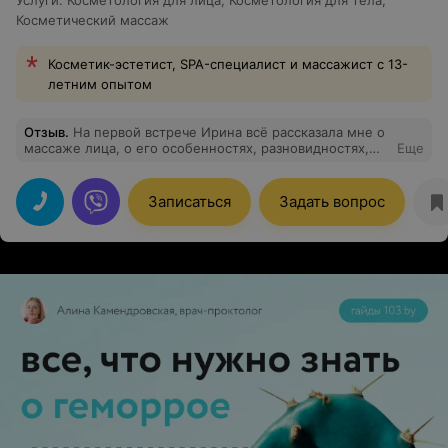
Услуги
:
Косметология для лица
,
Косметология для тела
,
Косметический массаж
Косметик-эстетист, SPA-специалист и массажист с 13-
летним опытом
Отзыв
.
На первой встрече Ирина всё рассказала мне о
массаже лица, о его особенностях, разновидностях,
Еще
противопоказаниях, а также про мой тип кожи. Вижу
результат на своём лице после каждой процедуры всё
больше. Заметно выровнялся тон кожи, разгладились
Записаться
Задать вопрос
морщинки, стал появлятся четкий контур лица. При
работе соблюдены все гигиенические нормы. Очень
рекомендую. Ирина - мастер профессионал своего
дела.