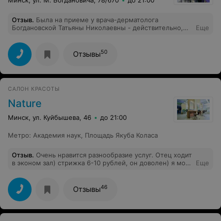
Отзыв
.
Была на приеме у врача-дерматолога
Богдановской Татьяны Николаевны - действительно,
Еще
врач от Бога! Все подробно рассказала, объяснила,
ответила на все волнующие меня вопросы.
Назначенное лечение дало свои результаты буквально
50
Отзывы
через пару дней! Хочу сказать больше спасибо! Буду
рекомендовать вас!
САЛОН КРАСОТЫ
Nature
Минск, ул. Куйбышева, 46
до 21:00
Метро
:
Академия наук
,
Площадь Якуба Коласа
Отзыв
.
Очень нравится разнообразие услуг. Отец ходит
в эконом зал) стрижка 6-10 рублей, он доволен) я могу
Еще
сказать, что маникюр и педикюр от мастера Дианы и
уход за лицом от Марины , зашёл на все 100 и цены
очень сладкие) присмотрела бочку и массаж, люблю
46
Отзывы
когда в одном месте, можно сделать все. Спасибо
этому салону