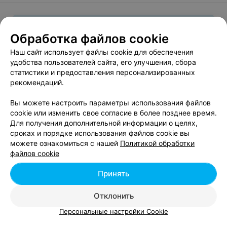
Вам будет интересно
Обработка файлов cookie
Наш сайт использует файлы cookie для обеспечения
Косметические салоны в Заводском районе
удобства пользователей сайта, его улучшения, сбора
Минска
статистики и предоставления персонализированных
рекомендаций.
Косметические салоны в Центральном районе
Вы можете настроить параметры использования файлов
Минска
cookie или изменить свое согласие в более позднее время.
Для получения дополнительной информации о целях,
сроках и порядке использования файлов cookie вы
можете ознакомиться с нашей
Политикой обработки
файлов cookie
Принять
Добавить компанию
Отклонить
Добавить специалиста
Персональные настройки Cookie