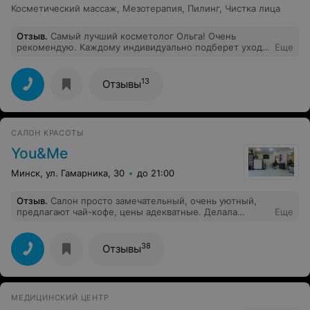
Косметический массаж
,
Мезотерапия
,
Пилинг
,
Чистка лица
работникам за атмосферу и качественную работу!
Отзыв
.
Самый лучший косметолог Ольга! Очень
рекомендую. Каждому индивидуально подберет уход
Еще
и необходимые процедуры! И результат виден не
только мне, но и моим знакомым)
13
Отзывы
САЛОН КРАСОТЫ
You&Me
Минск, ул. Гамарника, 30
до 21:00
Отзыв
.
Салон просто замечательный, очень уютный,
предлагают чай-кофе, цены адекватные. Делала
Еще
Реконструкцию и Холодный ботокс у мастера
Екатерины. Очень вежливая и грамотная, рассказала,
как правильно ухаживать за волосами, подобрала уход.
38
Отзывы
Больше месяца прошло, а волосы до сих пор гладкие и
блестящие. А главное, что понравилось, мне не
пытались втюхать ничего и цены адекватные.
МЕДИЦИНСКИЙ ЦЕНТР