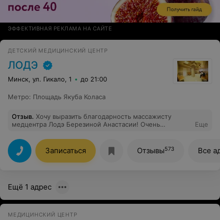
ЭФФЕКТИВНАЯ РЕКЛАМА НА САЙТЕ
ДЕТСКИЙ МЕДИЦИНСКИЙ ЦЕНТР
ЛОДЭ
Минск, ул. Гикало, 1
до 21:00
Метро
:
Площадь Якуба Коласа
Отзыв
.
Хочу выразить благодарность массажисту
медцентра Лодэ Березиной Анастасии! Очень
Еще
приятный и эффективный специалист с хорошей
энергетикой
573
Записаться
Отзывы
Все а
Ещё 1 адрес
МЕДИЦИНСКИЙ ЦЕНТР