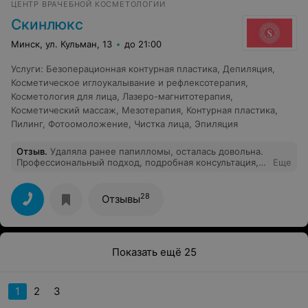
ЦЕНТР ВРАЧЕБНОЙ КОСМЕТОЛОГИИ
Скинлюкс
Минск, ул. Кульман, 13
до 21:00
Услуги
:
Безоперационная контурная пластика
,
Депиляция
,
Косметическое иглоукалывание и рефлексотерапия
,
Косметология для лица
,
Лазеро-магнитотерапия
,
Косметический массаж
,
Мезотерапия
,
Контурная пластика
,
Пилинг
,
Фотоомоложение
,
Чистка лица
,
Эпиляция
Отзыв
.
Удаляла ранее папилломы, осталась довольна.
Профессиональный подход, подробная консультация,
Еще
внимательное, бережное отношение к пациентам.
Дополнительные бонусы. Вот сейчас решила удалить
родинки, менять центр не буду, так как очень довольна
28
Отзывы
ценой и качеством Скинлюкса. Рекомендую.
Показать ещё 25
1
2
3