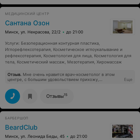
важному мероприятию:)
МЕДИЦИНСКИЙ ЦЕНТР
Сантана Озон
Минск, ул. Некрасова, 22/2
до 21:00
Услуги
:
Безоперационная контурная пластика
,
Иглорефлексотерапия
,
Косметическое иглоукалывание и
рефлексотерапия
,
Косметология для лица
,
Косметология для
тела
,
Косметический массаж
,
Мезотерапия
,
Хиромассаж
Отзыв
.
Мне очень нравится врач-косметолог в этом
центре, с большим удовольствием прихожу,
Еще
но...пожалуйста, сделайте что-нибудь с
администратором(ами). То обращение к клиенту в духе
"солнышко, зайчик" и я не преувеличиваю, а цитирую.
15
Отзывы
Ладно, больше на такое не нарывалась, видимо,
почитали отзывы на других ресурсах. Тем не менее
качество работы оставляет желать лучшего. Из
последнего: 1)Я пыталась рассчитаться за услугу минут
БАРБЕРШОП
10.То телефон, то какие-то бумаги, то беседа со
специалистами, то ещё какие-то дела.2) По телефону
BeardClub
звонить вообще квест. Прошу записать, обещают
перезвонить и, конечно, не перезванивают.Жду пол
Минск, ул. Леонида Беды, 45
до 21:00
дня, перезваниваю сама. 3) "Подождите минуточку" - и