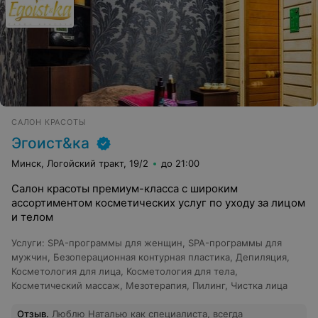
САЛОН КРАСОТЫ
Эгоист&ка
Минск, Логойский тракт, 19/2
до 21:00
Салон красоты премиум-класса с широким
ассортиментом косметических услуг по уходу за лицом
и телом
Услуги
:
SPA-программы для женщин
,
SPA-программы для
мужчин
,
Безоперационная контурная пластика
,
Депиляция
,
Косметология для лица
,
Косметология для тела
,
Косметический массаж
,
Мезотерапия
,
Пилинг
,
Чистка лица
Отзыв
.
Люблю Наталью как специалиста, всегда