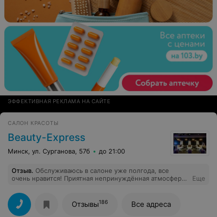
ЭФФЕКТИВНАЯ РЕКЛАМА НА САЙТЕ
САЛОН КРАСОТЫ
Beauty-Express
Минск, ул. Сурганова, 57б
до 21:00
Отзыв
.
Обслуживаюсь в салоне уже полгода, все
очень нравится! Приятная непринуждённая атмосфера,
Еще
учтивые мастера и администраторы. Делала маникюр
у многих девочек, осталась очень довольна, покрытие
всегда держится 2-3 недели. Хотелось бы также
186
Отзывы
Все адреса
отметить прекрасного визажиста Вануи и парикмахера
Веру, которые две недели назад подготовили меня к