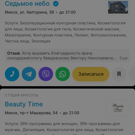
Седьмое небо
Минск, ул. Халтурина, 39
до 21:00
Услуги
:
Безоперационная контурная пластика
,
Косметология
для лица
,
Косметология для тела
,
Косметический массаж
,
Мезотерапия
,
Контурная пластика
,
Пилинг
,
Фотоомоложение
,
Чистка лица
,
Эпиляция
Отзыв
.
Хочу выразить благодарность врачу
онкодерматологу Хващевскому Виктору Николаевичу!
Еще
6 мая 2017 года я обратилась в медицинский центр для
удаления двух родинок и папилломы. Виктор
Николаевич сделал все оперативно, четко и
Записаться
ответственно. Меня никто не пытался развести на
деньги, даже когда несколько лет назад я обратилась к
Хващевскому с просьбой удалить очень большое
родимое, мне сказали что удаление таких родимых
СТУДИЯ КРАСОТЫ
пятен проводят в больницах под общим наркозом. И он
прав, так как другой медицинский центр меня
Beauty Time
разводил в течении нескольких месяцев на денюжку, а
пятно и не удалилось нисколько. Поэтому когда у меня
Минск, пр-т Машерова, 54
до 21:00
возникла потребность сейчас удалить родинки и
папилломы, я обратилась повторно к Хващевскому, так
Услуги
:
SPA-программы для женщин
,
SPA-программы для
доверяю только ему. После удаления ранки заживают
мужчин
,
Депиляция
,
Косметология для лица
,
Косметология
хорошо. Поэтому советую вам обращаться к нему
обязательно, потому что тяжело в наше время найти