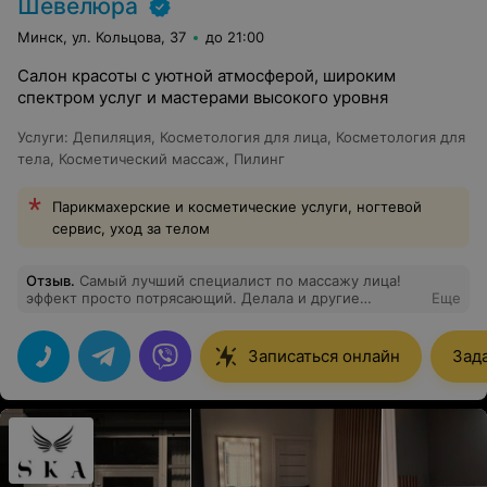
Шевелюра
Минск, ул. Кольцова, 37
до 21:00
Салон красоты с уютной атмосферой, широким
спектром услуг и мастерами высокого уровня
Услуги
:
Депиляция
,
Косметология для лица
,
Косметология для
тела
,
Косметический массаж
,
Пилинг
Парикмахерские и косметические услуги, ногтевой
сервис, уход за телом
Отзыв
.
Самый лучший специалист по массажу лица!
эффект просто потрясающий. Делала и другие
Еще
косметические процедуры, очень рекомендую. Оксана
- прекрасный специалист.
Записаться онлайн
Зад