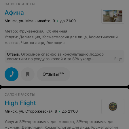
САЛОН КРАСОТЫ
Афина
Минск, ул. Мельникайте, 9
до 21:00
Метро
:
Фрунзенская
,
Юбилейная
Услуги
:
Депиляция
,
Косметология для лица
,
Косметический
массаж
,
Чистка лица
,
Эпиляция
Отзыв
.
Огромное спасибо за консультацию,подбор
косметики по уходу за кожей и за SPA уходу
Еще
косметологу Ольге.Результат заметила после первой
процедуры. Осталась очень довольна.
337
Отзывы
САЛОН КРАСОТЫ
High Flight
Минск, ул. Сторожевская, 8
до 21:00
Услуги
:
SPA-программы для женщин
,
SPA-программы для
мужчин
,
Депиляция
,
Косметология для лица
,
Косметология