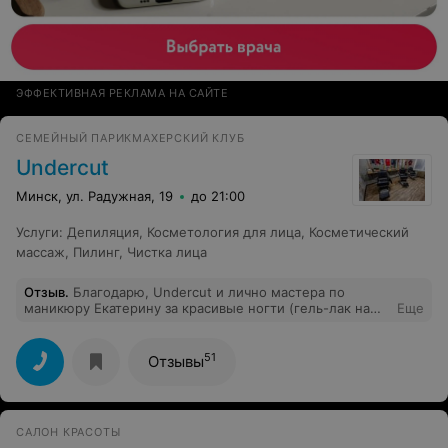
ЭФФЕКТИВНАЯ РЕКЛАМА НА САЙТЕ
СЕМЕЙНЫЙ ПАРИКМАХЕРСКИЙ КЛУБ
Undercut
Минск, ул. Радужная, 19
до 21:00
Услуги
:
Депиляция
,
Косметология для лица
,
Косметический
массаж
,
Пилинг
,
Чистка лица
Отзыв
.
Благодарю, Undercut и лично мастера по
маникюру Екатерину за красивые ногти (гель-лак на
Еще
ногтях даже спустя 6 недель выглядит достойно :)) а я-
то думала, что прошло не больше трёх недель.
Спасибо за профессионализм, красоту, отличное
51
Отзывы
настроение и идеальные ногти ❤️
САЛОН КРАСОТЫ