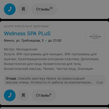
который вкладывает душу в свою работу. Спасиюо за
индивидуальный подход. Моя кожа сияет, а стресс
19
Отзывы
улетучился. Обязательно приду в Спа еще ни один раз.
ЦЕНТР КРАСОТЫ И ЗДОРОВЬЯ
Wellness SPA PLuS
Минск, ул. Грибоедова, 5
до 21:00
Метро
:
Молодежная
Услуги
:
SPA-программы для женщин
,
SPA-программы для
мужчин
,
Безоперационная контурная пластика
,
Депиляция
,
Косметология для лица
,
Косметология для тела
,
Косметический массаж
,
Пилинг
,
Чистка лица
,
Эпиляция
Отзыв
.
Спасибо мастеру Ирине за превосходный
массаж спины. Усталость от работы за компьютером
Еще
прошла мгновенно. Очень приятная атмосфера в СПА!
6
Отзывы