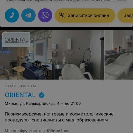
аккуратно, внимательно относится к пожеланиям и
делает всё на высшем уровне. Результатом я очень
довольна, обязательно приду ещё!
Записаться онлайн
Зад
САЛОН КРАСОТЫ
ORIENTAL
Минск, ул. Кальварийская, 4
до 21:00
Парикмахерские, ногтевые и косметологические
процедуры, специалисты с мед. образованием
Метро
:
Фрунзенская
,
Юбилейная