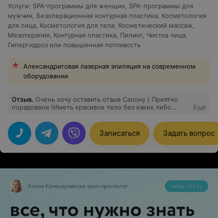
Услуги
:
SPA-программы для женщин
,
SPA-программы для
мужчин
,
Безоперационная контурная пластика
,
Косметология
для лица
,
Косметология для тела
,
Косметический массаж
,
Мезотерапия
,
Контурная пластика
,
Пилинг
,
Чистка лица
,
Гипергидроз или повышенная потливость
Александритовая лазерная эпиляция на современном
оборудовании
Отзыв
.
Очень хочу оставить отзыв Салону ) Приятно
порадовали !Иметь красивое тело без каких либо
Еще
следов целлюлита - это приятно! Посетив 10 сеансов
ручного антицеллюлитного массажа (на области
бедер), я осталась очень довольна результатом. Моя
Записаться
Задать вопрос
кожа стала красивая, упругая, она не обвисает.
Рекомендую пройти именно весь курс, состоящий из
10 сеансов всем, кто желает избавиться от целлюлита
или сделать красивые бедра, как у меня! Процветания
Вам !!