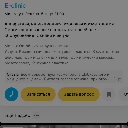
E-clinic
Минск, ул. Ленина, 5
до 21:00
Аппаратная, инъекционная, уходовая косметология.
Сертифицированные препараты, новейшее
оборудование. Скидки и акции
Метро
:
Октябрьская
,
Купаловская
Услуги
:
Безоперационная контурная пластика
,
Косметология
для лица
,
Косметология для тела
,
Косметический массаж
,
Мезотерапия
,
Контурная пластика
Отзыв
.
Всем рекомендую косметолога Шибковского и
медцентр в целом. Диспорт взялся отлично, при этом
Еще
врач не колол лишнего, поэтому осталась довольна не
только результатом, но и ценой. Доктор подошел к
вопросу как настоящий профессионал -делаю
Записаться
Задать вопрос
О
процедуру не первый раз, есть с чем сравнить. Уже
записалась к нему на губы и плазмолифтинг
Ещё 1 адрес