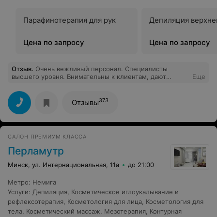
Парафинотерапия для рук
Депиляция верхне
Цена по запросу
Цена по запросу
Отзыв
.
Очень вежливый персонал. Специалисты
высшего уровня. Внимательны к клиентам, дают
Еще
необходимые рекомендации. В оплате имеется
система скидок. Инфраструктура салона удобна.
Рекомендую для посещения!
373
Отзывы
САЛОН ПРЕМИУМ КЛАССА
Перламутр
Минск, ул. Интернациональная, 11а
до 21:00
Метро
:
Немига
Услуги
:
Депиляция
,
Косметическое иглоукалывание и
рефлексотерапия
,
Косметология для лица
,
Косметология для
тела
,
Косметический массаж
,
Мезотерапия
,
Контурная