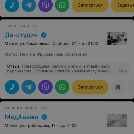
Записаться
Задать
САЛОН КРАСОТЫ
Да-студия
Минск, ул. Романовская Слобода, 24
до 21:00
Метро
:
Немига
,
Фрунзенская
,
Юбилейная
Отзыв
.
Превосходный салон с милым и отзывчивым
персоналом. Огромное спасибо косметологу Анне!
Еще
Хожу к ней на депиляцию. Очень благодарна за
качественную процедуру! Быстро, с минимальным
дискомфортом, всем рекомендую, кто ищет хорошего
Записаться
мастера и хороший салон!
МЕДИЦИНСКИЙ ЦЕНТР
МедАвеню
Минск, ул. Грибоедова, 11
до 21:00