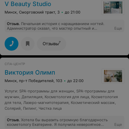
V Beauty Studio
Минск, Сморговский тракт, 3
до 21:00
Отзыв
.
Печальная история с наращиванием ногтей.
Администратор сказал, что мастер опытный и
Еще
квалифицированный. В итоге, худший маникбр в
истрии, ногти разной длины, буграми, цвет геля
разный по оттенку на всех ногтях, и через неделю
7
Отзывы
начал крошиться гель. Отвратительно, за такое надо
возвращать людям деньги. Не рекомендую данный
салон
СПА-ЦЕНТР
Виктория Олимп
Минск, пр-т Победителей, 103
до 22:00
Услуги
:
SPA-программы для женщин
,
SPA-программы для
мужчин
,
Депиляция
,
Косметология для лица
,
Косметология
для тела
,
Лазеро-магнитотерапия
,
Косметический массаж
,
Солярий
,
Пилинг
,
Чистка лица
Отзыв
.
Хотела бы выразить огромную благодарность
косметологу Екатерине. Я получила невероятное
Еще
удовольствие от Ухода за лицом и массажа. Человек,