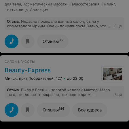
для тела
,
Косметический массаж
,
Талассотерапия
,
Пилинг
,
Чистка лица
,
Эпиляция
Отзыв
.
Недавно посещала данный салон, была у
косметолога Ирины. Очень понравилось! Видно, что
Еще
Ирина - профессионал. Качество её работы говорит
само за себя. Спасибо)))
36
Отзывы
САЛОН КРАСОТЫ
Beauty-Express
Минск, пр-т Победителей, 127
до 22:00
Отзыв
.
Была у Елены - золотой человек-мастер! Мало
того, что делает прекрасно, так еще и время
Еще
пролетает незаметно — хорошая компания всегда
ценна! Обслуживание в салоне на высоком
уровне,приятная и комфортная атмосфера,всегда
186
Отзывы
Все адреса
чувствую себя уютно. Очень приятные цены.
Администратор всегда информативно расскажет о всех
услугах в салоне.Недавно приходила на маникюр и
ещё сделала отбеливание зубов,замечательная