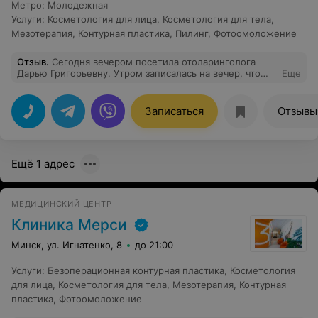
Метро
:
Молодежная
Услуги
:
Косметология для лица
,
Косметология для тела
,
Мезотерапия
,
Контурная пластика
,
Пилинг
,
Фотоомоложение
Отзыв
.
Сегодня вечером посетила отоларинголога
Дарью Григорьевну. Утром записалась на вечер, что
Еще
порадовало. Прием прошёл внятно , содержательно,
даже согласилась на дополнительную манипуляцию,
хотя изначально не планировала. Получила понятную
Записаться
Отзывы
консультацию, рекомендации и назначения. Цена
вполне посильная. Благодарю.
Ещё 1 адрес
МЕДИЦИНСКИЙ ЦЕНТР
Клиника Мерси
Минск, ул. Игнатенко, 8
до 21:00
Услуги
:
Безоперационная контурная пластика
,
Косметология
для лица
,
Косметология для тела
,
Мезотерапия
,
Контурная
пластика
,
Фотоомоложение