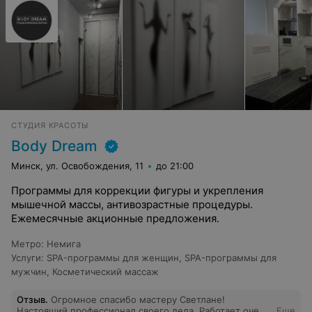
СТУДИЯ КРАСОТЫ
Body Dream
Минск, ул. Освобождения, 11
до 21:00
Программы для коррекции фигуры и укрепления
мышечной массы, антивозрастные процедуры.
Ежемесячные акционные предложения.
Метро
:
Немига
Услуги
:
SPA-программы для женщин
,
SPA-программы для
мужчин
,
Косметический массаж
Отзыв
.
Огромное спасибо мастеру Светлане!
Настоящий профессионал своего дела. Работает очень
Еще