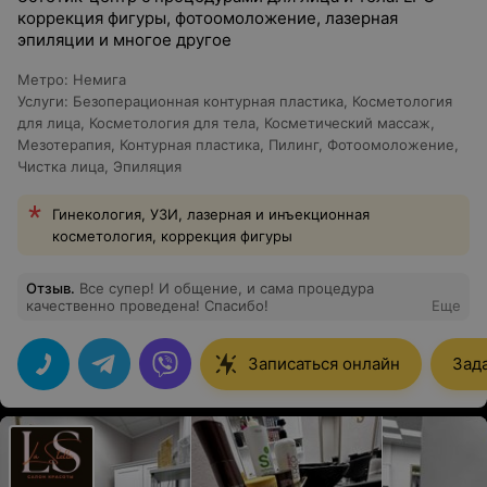
коррекция фигуры, фотоомоложение, лазерная
эпиляции и многое другое
Метро
:
Немига
Услуги
:
Безоперационная контурная пластика
,
Косметология
для лица
,
Косметология для тела
,
Косметический массаж
,
Мезотерапия
,
Контурная пластика
,
Пилинг
,
Фотоомоложение
,
Чистка лица
,
Эпиляция
Гинекология, УЗИ, лазерная и инъекционная
косметология, коррекция фигуры
Отзыв
.
Все супер! И общение, и сама процедура
качественно проведена! Спасибо!
Еще
Записаться онлайн
Зад