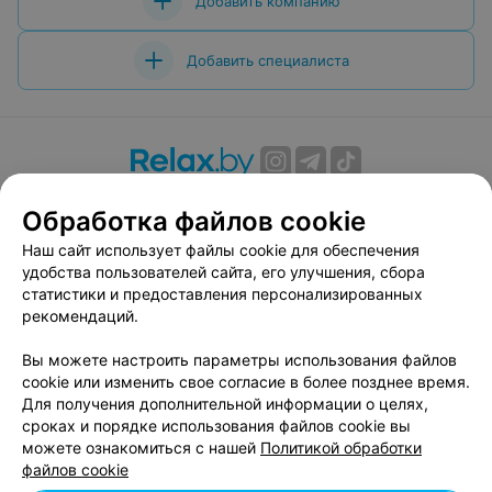
Добавить компанию
Добавить специалиста
О проекте
Новости проекта
Размещение рекламы
Обработка файлов cookie
Вакансии
Публичный договор
Способы оплаты
Наш сайт использует файлы cookie для обеспечения
Публичный договор по использованию сервиса
удобства пользователей сайта, его улучшения, сбора
«Афиша»
статистики и предоставления персонализированных
Пользовательское соглашение
рекомендаций.
Написать в поддержку
Вы можете настроить параметры использования файлов
Связаться по вопросам сотрудничества
cookie или изменить свое согласие в более позднее время.
Написать руководителю relax.by
Для получения дополнительной информации о целях,
сроках и порядке использования файлов cookie вы
Персональные настройки cookie
можете ознакомиться с нашей
Политикой обработки
Обработка персональных данных
файлов cookie