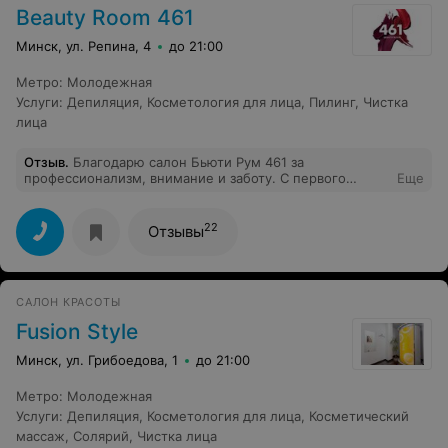
Beauty Room 461
Минск, ул. Репина, 4
до 21:00
Метро
:
Молодежная
Услуги
:
Депиляция
,
Косметология для лица
,
Пилинг
,
Чистка
лица
Отзыв
.
Благодарю салон Бьюти Рум 461 за
профессионализм, внимание и заботу. С первого
Еще
посещения стала их постоянным клиентом! Очень
дружелюбная и комфортная обстановка в салоне,
большой спектр оказываемых услуг. Я пользуюсь
22
Отзывы
такими услугами как маникюр/педикюр (не могу не
отметить огромную цветовую гамму гель-лаков) а
также массаж лица и различные уходы для лица,
включающие очищение/маски/пилинги. Я всегда
САЛОН КРАСОТЫ
остаюсь довольна результатом и всегда рекомендую
друзьям и коллегам. Можно приобрести сертификаты
Fusion Style
на любую сумму и любые желаемые услуги! Отдельно
хочу отметить неповторимую уютную атмосферу в
Минск, ул. Грибоедова, 1
до 21:00
салоне. Администратор всегда предлагает кофе с
угощением. Девочки, всем рекомендую!
Метро
:
Молодежная
Услуги
:
Депиляция
,
Косметология для лица
,
Косметический
массаж
,
Солярий
,
Чистка лица