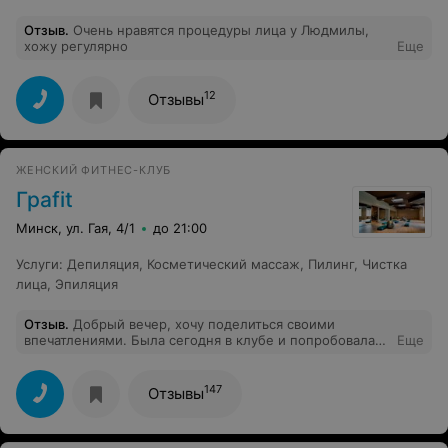
Отзыв
.
Очень нравятся процедуры лица у Людмилы,
хожу регулярно
Еще
12
Отзывы
ЖЕНСКИЙ ФИТНЕС-КЛУБ
Граfit
Минск, ул. Гая, 4/1
до 21:00
Услуги
:
Депиляция
,
Косметический массаж
,
Пилинг
,
Чистка
лица
,
Эпиляция
Отзыв
.
Добрый вечер, хочу поделиться своими
впечатлениями. Была сегодня в клубе и попробовала
Еще
тренировку на тренажере Ваку актив. Оказывается это
беговая дорожка с инфракрасным излучением,
классная вещь! За 30 минут сеанса, сожгла 3000 ккл.
147
Отзывы
Результат неожиданный. Посещала ранее другой клуб,
такой беговой дорожки не видела. И купила сегодня
абонемент со скидкой, подарочек себе к 8 марта.