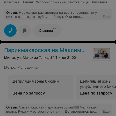
пластика
,
Пилинг
,
Фотоомоложение
,
Чистка лица
,
Эпиляция
Отзыв
.
Несколько раз звонила на все телефоны, но у
них то занято, то трубку не берут. Они еще
Еще
существуют или уже закрыты?
55
Отзывы
Парикмахерская на Максима Танка
Минск, ул. Максима Танка, 34/1
до 21:00
Метро
:
Молодежная
Депиляция зоны бикини
Депиляция зоны
углубленного бик
Цена по запросу
Цена по запросу
Отзыв
.
Самая ужасная парикмахерская!!!!!! Челка как
волна. Руки у мастера трясутся.... Договорились до
Еще
бровей, а подстригли чуть ли не под корень..Не