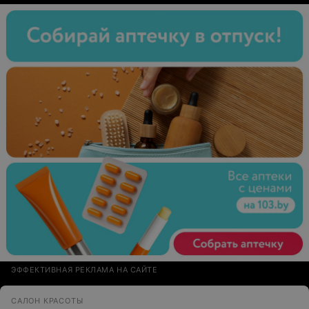
процедура всем советую,быстро,безболезненно и
главное действенно,результат виден сразу. Отдельная
благодарность тому, что работаете каждый день и до
позднего часа. Прекрасный салон,одни
положительные эмоции.
ЭФФЕКТИВНАЯ РЕКЛАМА НА САЙТЕ
САЛОН КРАСОТЫ