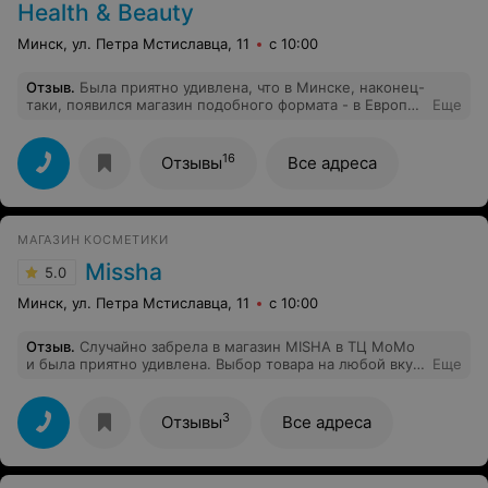
Health & Beauty
Минск, ул. Петра Мстиславца, 11
с 10:00
Отзыв
.
Была приятно удивлена, что в Минске, наконец-
таки, появился магазин подобного формата - в Европе
Еще
такие магазинчики на каждом шагу. Ассортимент
лечебной косметики широкий, есть марки, которые не
представлены в других магазинах. Приветливый
16
Отзывы
Все адреса
персонал, очень помогли с подбором крема.
МАГАЗИН КОСМЕТИКИ
Missha
5.0
Минск, ул. Петра Мстиславца, 11
с 10:00
Отзыв
.
Случайно забрела в магазин MISHA в ТЦ МоМо
и была приятно удивлена. Выбор товара на любой вкус,
Еще
а персонал отзывчивый. Особенно понравилась работа
продавца Ольги. Быстро подобрала нужный мне товар
и посоветовала отличный набор для лица. Вообщем,
3
Отзывы
Все адреса
рекомендую. Спасибо, Ольга.