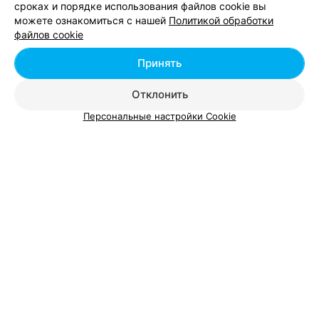
ZIAJA
сроках и порядке использования файлов cookie вы
можете ознакомиться с нашей
Политикой обработки
Минск, ул. Петра Мстиславца, 11
с 10:00
файлов cookie
Принять
Все адреса
Отклонить
МАГАЗИН НАТУРАЛЬНОЙ КОСМЕТИКИ
Персональные настройки Cookie
Bioactica
Минск, ул. Петра Мстиславца, 11
с 10:00
Все адреса
НАТУРАЛЬНЫЕ ТОВАРЫ ДЛЯ ЗДОРОВЬЯ И КРАСОТЫ
Зялёная крама
Минск, ул. Петра Мстиславца, 11
с 10:00
Все адреса