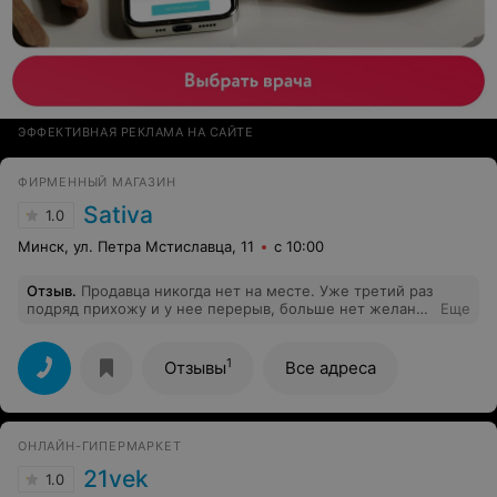
ЭФФЕКТИВНАЯ РЕКЛАМА НА САЙТЕ
ФИРМЕННЫЙ МАГАЗИН
Sativa
1.0
Минск, ул. Петра Мстиславца, 11
с 10:00
Отзыв
.
Продавца никогда нет на месте. Уже третий раз
подряд прихожу и у нее перерыв, больше нет желания
Еще
тратить своё время на посещение этого магазина,
лучше буду ходить в другие пункты, там никогда нет
проблем.
1
Отзывы
Все адреса
ОНЛАЙН-ГИПЕРМАРКЕТ
21vek
1.0