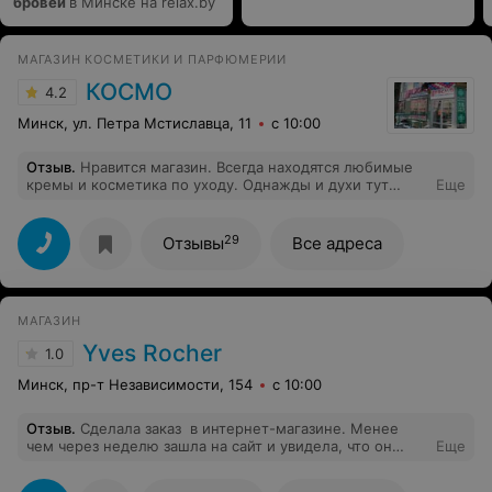
бровей
в Минске на relax.by
МАГАЗИН КОСМЕТИКИ И ПАРФЮМЕРИИ
КОСМО
4.2
Минск, ул. Петра Мстиславца, 11
с 10:00
Отзыв
.
Нравится магазин. Всегда находятся любимые
кремы и косметика по уходу. Однажды и духи тут
Еще
покупала. Акции всегда приходятся кстати, удобно
выбирать подарки подругам к праздникам.
29
Отзывы
Все адреса
МАГАЗИН
Yves Rocher
1.0
Минск, пр-т Независимости, 154
с 10:00
Отзыв
.
Сделала заказ в интернет-магазине. Менее
чем через неделю зашла на сайт и увидела, что он
Еще
отменен по неизвестной причине. При этом никто не
предупредил об этом, на почту уведомления не