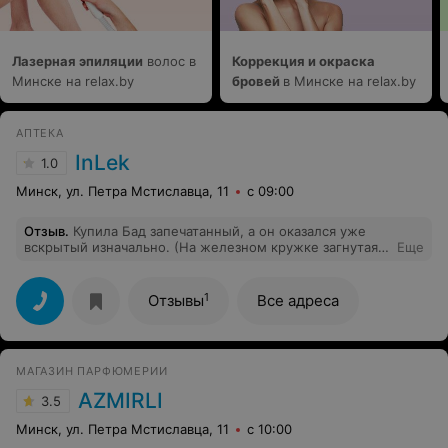
Лазерная эпиляции
волос в
Коррекция и окраска
Минске на relax.by
бровей
в Минске на relax.by
АПТЕКА
InLek
1.0
Минск, ул. Петра Мстиславца, 11
с 09:00
Отзыв
.
Купила Бад запечатанный, а он оказался уже
вскрытый изначально. (На железном кружке загнутая
Еще
полоска уже была изначально) Пересчитала витамины
- оказалось 28 вместо 30. Как это понимать и, куда
обращаться с такими вопросами? Ужасное отношение,
1
Отзывы
Все адреса
покупаю в этой атптеке первый раз и, видимо
последний.
МАГАЗИН ПАРФЮМЕРИИ
AZMIRLI
3.5
Минск, ул. Петра Мстиславца, 11
с 10:00