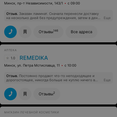
Минск, пр-т Независимости, 143/1
с 09:00
Отзыв
.
Заказан ламинат. Сначала перенесли доставку
на несколько дней без предупреждения, затем в день
Еще
новой доставки позвонили и сказали, что такого
ламината нет в наличии. При заказе и оплате он был в
наличии. То есть на сайте недостоверная информация
146
Отзывы
Все адреса
о товарах, магазин вводит покупателей в заблуждение.
Отвратительный сервис, не рекомендую, несколько
раз давали ему шанс (то привезут не тот товар и
возврат только через поддержку, которая не спешит
АПТЕКА
работать, то привезут товар с браком и не хотят
заменять)
REMEDIKA
1.0
Минск, ул. Петра Мстиславца, 11
с 10:00
Отзыв
.
Постоянно продают что-то неподходящее и
дорогостоящее, никогда больше не куплю ничего в
Еще
этой аптеке. Последней каплей стали капли от
заложенности носа за 16 рублей, которые вообще не
помогают.
2
Отзывы
МАГАЗИН ЛЕЧЕБНОЙ КОСМЕТИКИ