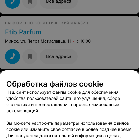
Все адреса
ПАРФЮМЕРНО-КОСМЕТИЧЕСКИЙ МАГАЗИН
Etib Parfum
Минск, ул. Петра Мстиславца, 11
с 10:00
Все адреса
МАГАЗИН ПАРФЮМЕРИИ И АРОМАТОВ ДЛЯ ДОМА
Обработка файлов cookie
EYFEL
Наш сайт использует файлы cookie для обеспечения
Минск, ул. Петра Мстиславца, 11
с 10:00
удобства пользователей сайта, его улучшения, сбора
статистики и предоставления персонализированных
рекомендаций.
Все адреса
Вы можете настроить параметры использования файлов
cookie или изменить свое согласие в более позднее время.
МАГАЗИН КОСМЕТИКИ
Для получения дополнительной информации о целях,