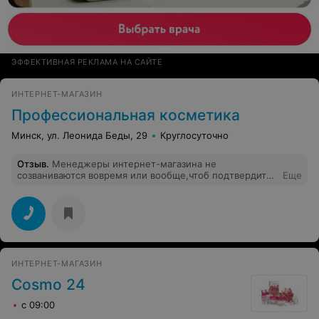
ЭФФЕКТИВНАЯ РЕКЛАМА НА САЙТЕ
ИНТЕРНЕТ-МАГАЗИН
Профессиональная косметика
Минск, ул. Леонида Беды, 29
Круглосуточно
Отзыв
.
Менеджеры интернет-магазина не
созваниваются вовремя или вообще,чтоб подтвердить
Еще
заказ! Нужного товара не оказалось в наличии,как
потом выяснилось. Возврата денег уже сутки жду.
Никому не рекомендую данный магазин.
ИНТЕРНЕТ-МАГАЗИН
Cosmo 24
с 09:00