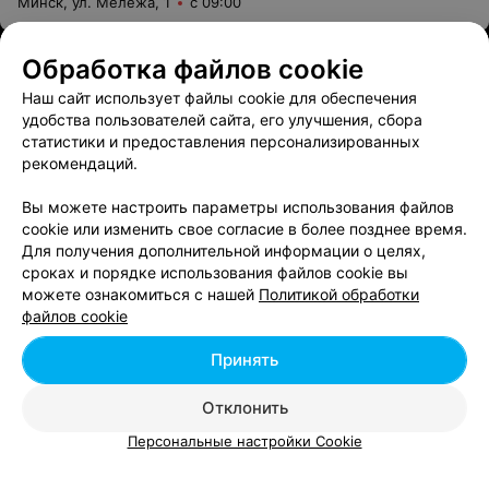
Минск, ул. Мележа, 1
с 09:00
Обработка файлов cookie
ИНТЕРНЕТ-МАГАЗИН
Beauty Technology
Наш сайт использует файлы cookie для обеспечения
удобства пользователей сайта, его улучшения, сбора
Минск, переулок Верхний, 6-2
с 10:00
статистики и предоставления персонализированных
рекомендаций.
BIO
Вы можете настроить параметры использования файлов
Минск, Логойский тракт, 37
с 10:00
cookie или изменить свое согласие в более позднее время.
Для получения дополнительной информации о целях,
сроках и порядке использования файлов cookie вы
Все адреса
можете ознакомиться с нашей
Политикой обработки
файлов cookie
Принять
Отклонить
Персональные настройки Cookie