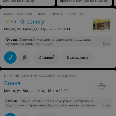
Минске на relax.by
бровей
в Минске на relax.by
МАГАЗИН ОРГАНИЧЕСКИХ ПРОДУКТОВ И СУПЕРФУДОВ
Greenery
5.0
Минск, ул. Леонида Беды, 29
с 10:00
Отзыв
.
Отличный магазин, отзывчивые продавцы,
суперские цены, молодцы!
Еще
5
Отзывы
Все адреса
ИНТЕРНЕТ-МАГАЗИН УХОДОВОЙ КОСМЕТИКИ
Бонна
Минск, ул. Богдановича, 118
с 12:00
Отзыв
.
Только что вышла из шоу-рума, настроение
подпорчено! Приехала забрать свои заказы, а также
Еще
посмотреть, что новенького появилось у Вас. Пока
девушка собирала мой заказ (к слову их было