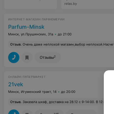
relax.by
ИНТЕРНЕТ-МАГАЗИН ПАРФЮМЕРИИ
Parfum-Minsk
Минск, ул.Прушинских, 31а
до 21:00
Отзыв
.
Очень даже неплохой магазин,выбор неплохой.Насчет персонала-неправда,вполне вежливый и адэкватный продавец,зовут то ли Андрей или Сергей.Все подоб
2
Отзывы
ОНЛАЙН-ГИПЕРМАРКЕТ
21vek
Минск, Игуменский тракт, 14
до 20:00
Отзыв
.
Заказала шкаф, доставка на 28.12 с 9-14:00. В 12:00 звонит оператор и говорит шкафа нет в наличии, можем доставить 02.01.почему нельзя было предупредить заранее, чтобы можно было выбрать другой шкаф и чтобы доставили когда мне нужно... Последний выходной в этом году. Выбров другой шкаф, они сказали сегодня не можем доставить... Только завтра. А вы спросили могу ли я ег
146