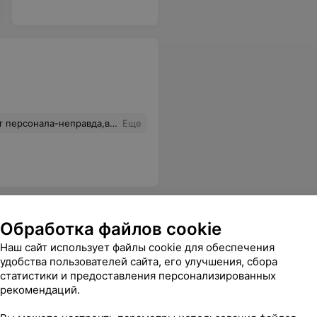
рал профессионально и знает очень много о парфюме.РЕКОМЕНДУЮ!!!!
Еще
Обработка файлов cookie
Наш сайт использует файлы cookie для обеспечения
удобства пользователей сайта, его улучшения, сбора
статистики и предоставления персонализированных
о принять завтра. Косячат и не исправляют свои косяки. Ужасное отношение к клиенту. Испортилось обслуживание у вас... Столько негатива от вас перед праздниками.
Еще
рекомендаций.