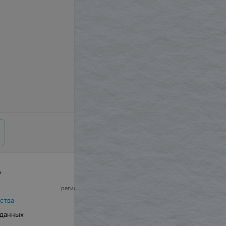
р
© 2026 ООО «Артокс Лаб», УНП 191700409,
регистрирующий орган - Минский горисполком
|
220012, Республика Беларусь, г. Минск,
ства
улица Толбухина, 2, пом. 16 | info@relax.by
 данных