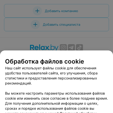
Добавить компанию
Добавить специалиста
О проекте
Новости проекта
Размещение рекламы
Обработка файлов cookie
Вакансии
Публичный договор
Способы оплаты
Наш сайт использует файлы cookie для обеспечения
Публичный договор по использованию сервиса
удобства пользователей сайта, его улучшения, сбора
«Афиша»
статистики и предоставления персонализированных
Пользовательское соглашение
рекомендаций.
Написать в поддержку
Вы можете настроить параметры использования файлов
Связаться по вопросам сотрудничества
cookie или изменить свое согласие в более позднее время.
Написать руководителю relax.by
Для получения дополнительной информации о целях,
сроках и порядке использования файлов cookie вы
Персональные настройки cookie