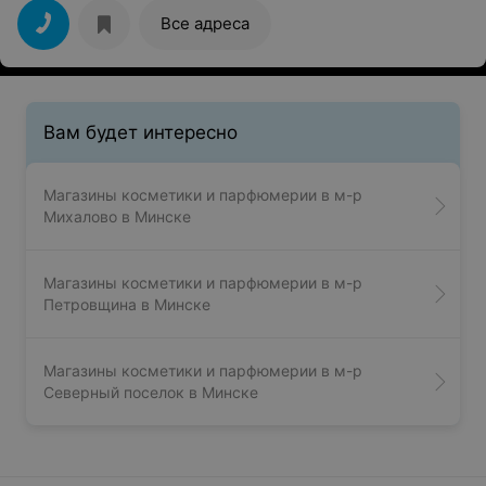
надо мной как надзиратель, стояла все время девушка
, потом подошла другая. Отойдя в другой отдел
Все адреса
ситуация повторилась Пришлось быстро взять первое
что попало под руку и уйти! После такого у меня
больше нет желания посещать этот магазин
Вам будет интересно
Магазины косметики и парфюмерии в м-р
Михалово в Минске
Магазины косметики и парфюмерии в м-р
Петровщина в Минске
Магазины косметики и парфюмерии в м-р
Северный поселок в Минске