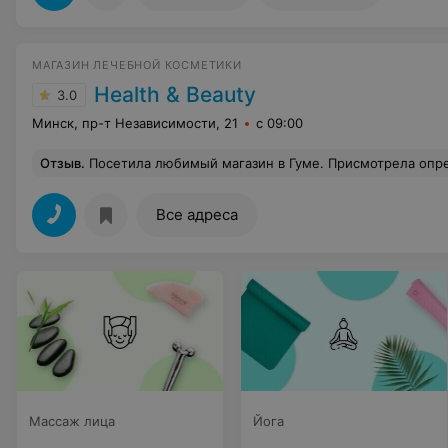
МАГАЗИН ЛЕЧЕБНОЙ КОСМЕТИКИ
Health & Beauty
3.0
Минск, пр-т Независимости, 21
с 09:00
Отзыв
.
Посетила любимый магазин в Гуме. Присмотрела определенный товар в магазине. Продавец порекомендовала заказать через интернет-магазин, аргументируя тем, что скидка будет больше. Заказала. На сайте указана информация, то что заказы с сб и вс примут в пн или вт. Жду. Со мной до сих пор никто не связался и не принял мою заявку. Позвонила сама! Договорились о доставке в промежуток времени, удобный для меня. Курьер не приехал. Я снова звонить..... так мы в догонялки провозились. Вывод. Менеджер никакой. Девушка по телефону ситуацию разруливать не умеет. Водитель вечно опаздывает..И говорит еду...еду. Организация доставки- отвратительная! Если хотите испытать свои нер
Все адреса
Массаж лица
Йога