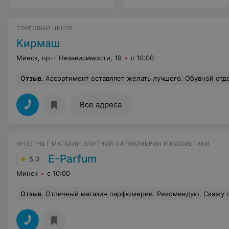
ТОРГОВЫЙ ЦЕНТР
Кирмаш
Минск, пр-т Независимости, 19
с 10:00
Отзыв
.
Ассортимент оставляет желать лучшего. Обувной отдел,видно, только и старается. Обслуживание хамское по отношению ко мн
Все адреса
ИНТЕРНЕТ МАГАЗИН ЭЛИТНОЙ ПАРФЮМЕРИИ И КОСМЕТИКИ
E-Parfum
5.0
Минск
с 10:00
Отзыв
.
Отличный магазин парфюмерии. Рекомендую. Скажу откровенно, я думала, что по таким ценам это разводилово: или магазина нет, или товар не придёт, или запахи будут не те, или ещё что. Магазин есть. Товар пришёл. Запахи абсолютно те и абсолютно обалденные :) Брала два полноразмерных парфюма и один Shaik - всё очень достойное, запахи вкусные, носятся хорошо. Все флаконы выглядят как оригинальные брендовые (кроме Shaik, конечно, которые являются отдельным брендом), упакованы качественно, целлофан не надорван. Цена, конечно, очень подкупает, я уже ищу следующие запахи, которые хочу заказать. Заказывала доставку на почту, при получении посылки выяснилось, что один па