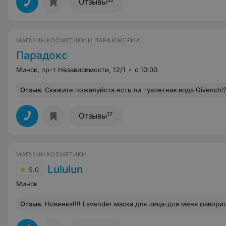
Отзывы
МАГАЗИН КОСМЕТИКИ И ПАРФЮМЕРИИ
Парадокс
Минск, пр-т Независимости, 12/1
с 10:00
Отзыв
.
Скажите пожалуйста есть ли туалетная вода Givenchi
17
Отзывы
МАГАЗИН КОСМЕТИКИ
Lululun
5.0
Минск
Отзыв
.
Новинка!!!! Lavender маска для лица-для меня фаворит из всех масок! Когда ее наношу мне кажется это просто бомба,ничего лучше моя кожа не испытывала,а аромат - мне кажется он такой расслабляющий ,знаете п