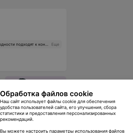
тных карт не выдают, даже при максимальной покупке. В Арене подобрали тональный Герлен вообще оранжевого цвета.
Еще
Обработка файлов cookie
Наш сайт использует файлы cookie для обеспечения
удобства пользователей сайта, его улучшения, сбора
статистики и предоставления персонализированных
рекомендаций.
Коррекция и окраска
бровей
в Минске на
Вы можете настроить параметры использования файлов
relax.by