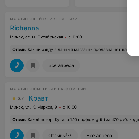
МАГАЗИН КОРЕЙСКОЙ КОСМЕТИКИ
Richenna
Минск, ст. м. Октябрьская
с 11:00
Отзыв
.
Как ни зайду в данный магазин- продавца нет на мест
Все адреса
МАГАЗИН КОСМЕТИКИ И ПАРФЮМЕРИИ
Кравт
3.7
Минск, ул. К. Маркса, 9
с 10:00
Отзыв
.
Какой позор! Купила 1.10 парфюм gritti за 470 руб. ходила месяца 3 нюхала тестер и убедилась, что подходит. Тестер пах на одежде 2 дня, кожа после душа. Купила духи, аа они не держаться и 15 минут. Все выветриваются. Как
153
Отзывы
Все адреса