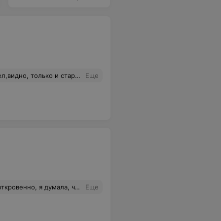
е, апо телефону особенно. Сервис-это не про Кирмаш!
Еще
рфюм перепутали, положили не тот. Девушка-консультант записала все данные, согласовала со мной время и адрес доставки, в назначенное время приехал курьер и без всяких проблем заменил парфюм. Замечу, что парфюм, полученный по ошибке, я не вскрывала. Магазин однозначно рекомендую :)
Еще