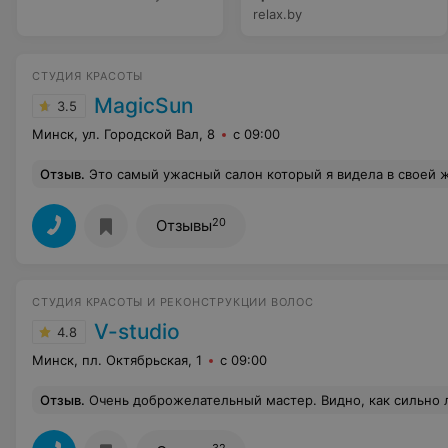
relax.by
СТУДИЯ КРАСОТЫ
MagicSun
3.5
Минск, ул. Городской Вал, 8
с 09:00
Отзыв
.
Это самый ужасный салон который я видела в своей жизни! Неуважение к клиентам просто какой то подвал а не салон! Ни на одну услугу не записаться вечно какие то проблемы. То нет мастера в самый последний момент перед записью за 2 недели до , то программа не работает, то вы записаны на консультацию а не на услугу (хотя консультации даже в выборе услуг нет на данную процедуру), то у нас нет расходников для оказания услуги , и это на протяжении 2 месяцев невозможно реализовать подаренный за деньги сертификат все что они могут предложить это ногтики и бровки за космос деньги не тратьте свое время на данный салон не дарите
20
Отзывы
СТУДИЯ КРАСОТЫ И РЕКОНСТРУКЦИИ ВОЛОС
V-studio
4.8
Минск, пл. Октябрьская, 1
с 09:00
Отзыв
.
Очень доброжелательный мастер. Видно, как сильно любит свою работу. Я очень осталось довольна цветом и кач
32