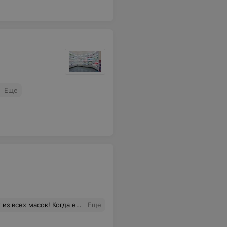
?
Еще
рям ароматерапия. Я в восторге от нее,запах,действия и такая увлажняющая,просто нечто.
Еще