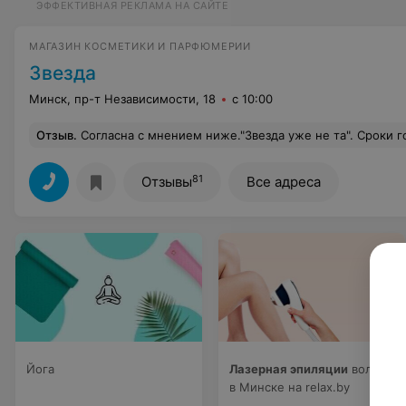
ЭФФЕКТИВНАЯ РЕКЛАМА НА САЙТЕ
МАГАЗИН КОСМЕТИКИ И ПАРФЮМЕРИИ
Звезда
Минск, пр-т Независимости, 18
с 10:00
Отзыв
.
Согласна с мнением ниже."Звезда уже не та". Сроки годности подходят к концу - задавятся, но не дадут скидку. Лично я пользуюсь разными пудрами, и они долго могут у меня лежать без дела, не вижу смысла покупать на 2 -3 месяца, т.к срок годности ограничен. Дискон
81
Отзывы
Все адреса
Йога
Лазерная эпиляции
волос
в Минске на relax.by