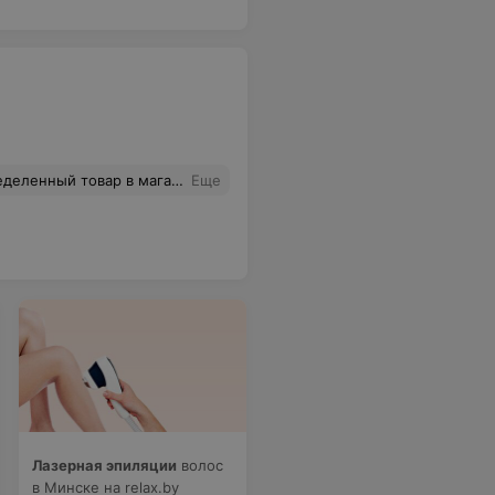
вишки- заказывайте через интернет, но не советую. Не знаю, когда ребята начнут исправляться..... Заказываю 2 год уже косметику через интернет, история все та же. Добавляйте в штат 2-го курьера, он же систематически опаздывает и ничего не успевает! Большая сеть магазинов.....ну как же так!
Еще
Лазерная эпиляции
волос
в Минске на relax.by