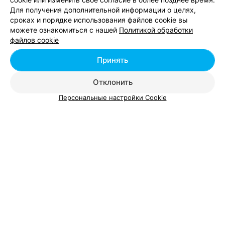
Для получения дополнительной информации о целях,
сроках и порядке использования файлов cookie вы
можете ознакомиться с нашей
Политикой обработки
Добавить компанию
файлов cookie
Добавить специалиста
Принять
Отклонить
Персональные настройки Cookie
О проекте
Новости проекта
Размещение рекламы
Вакансии
Публичный договор
Способы оплаты
Публичный договор по использованию сервиса
«Афиша»
Пользовательское соглашение
Написать в поддержку
Связаться по вопросам сотрудничества
Написать руководителю relax.by