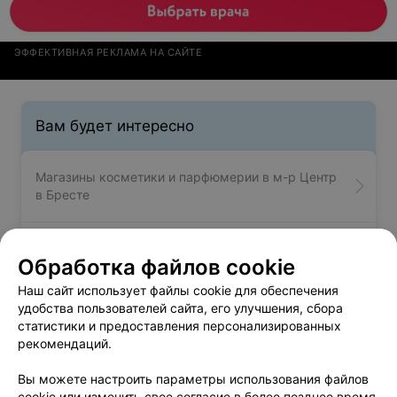
ЭФФЕКТИВНАЯ РЕКЛАМА НА САЙТЕ
Вам будет интересно
Магазины косметики и парфюмерии в м-р Центр
в Бресте
Магазины косметики и парфюмерии в м-р
Обработка файлов cookie
Вулька-Подгородская в Бресте
Наш сайт использует файлы cookie для обеспечения
удобства пользователей сайта, его улучшения, сбора
Магазины косметики и парфюмерии в м-р Восток
статистики и предоставления персонализированных
в Бресте
рекомендаций.
Вы можете настроить параметры использования файлов
cookie или изменить свое согласие в более позднее время.