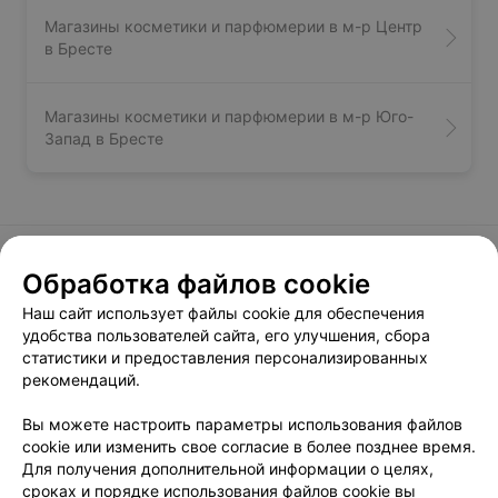
ЭФФЕКТИВНАЯ РЕКЛАМА НА САЙТЕ
МАГАЗИН КОСМЕТИКИ И ПАРФЮМЕРИИ
Лювиаль
Брест, ул. Московская, 281
с 10:00
Вам будет интересно
Обработка файлов cookie
Наш сайт использует файлы cookie для обеспечения
Магазины косметики и парфюмерии в м-р
удобства пользователей сайта, его улучшения, сбора
Вулька-Подгородская в Бресте
статистики и предоставления персонализированных
рекомендаций.
Магазины косметики и парфюмерии в м-р Центр
Вы можете настроить параметры использования файлов
в Бресте
cookie или изменить свое согласие в более позднее время.
Для получения дополнительной информации о целях,
сроках и порядке использования файлов cookie вы