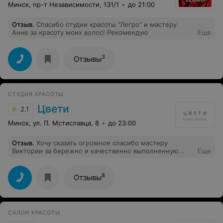
Минск, пр-т Независимости, 131/1
до 21:00
Отзыв
.
Спасибо студии красоты "Легро" и мастеру
Анне за красоту моих волос! Рекомендую
Еще
3
Отзывы
СТУДИЯ КРАСОТЫ
Цвети
2.1
Минск, ул. П. Мстиславца, 8
до 23:00
Отзыв
.
Хочу сказать огромное спасибо мастеру
Виктории за бережно и качественно выполненную
Еще
процедуру реконструкции волос (была 25.10 и эффект
сохраняется до сих пор). Результат оказался именно
таким, как я и хотела. Приятно, когда даже в
8
Отзывы
пасмурную погоду волосы выглядят ухоженно и
аккуратно. Обязательно приду еще :)
САЛОН КРАСОТЫ