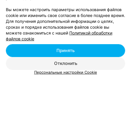
СТУДИЯ КРАСОТЫ
Вы можете настроить параметры использования файлов
Штрих-бьюти
5.0
cookie или изменить свое согласие в более позднее время.
Минск, ул. Кириллы Туровского, 10
до 21:00
Для получения дополнительной информации о целях,
сроках и порядке использования файлов cookie вы
можете ознакомиться с нашей
Политикой обработки
Маникюр с долговременным
Маникюр с долго
файлов cookie
покрытием
покрытием «френ
Цена по запросу
Цена по запросу
Принять
Отклонить
Отзыв
.
Здравствуйте, была в студии Штрих _бьюти.
Очень понравилось, очень хорошие и
Еще
Персональные настройки Cookie
доброжелательные мастера. В студии очень уютно.
Советую❤️
7
Отзывы
САЛОН КРАСОТЫ
Pollyanna beauty place
5.0
Минск, пр-т. Независимости, 131А
до 21:00