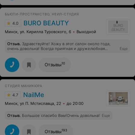
БЬЮТИ-ПРОСТРАНСТВО, НЕИЛ-СТУДИЯ
BURO BEAUTY
4.0
Минск, ул. Кирилла Туровского, 6
Выходной
Отзыв
.
Здравствуйте! Хожу в этот салон около года,
очень довольна! Всегда приятная и дружелюбная
Еще
атмосфера, отличный сервис! Качество обслуживания
на высшем уровне) Была практически у всех мастеров
маникюра и всегда остаюсь довольна. Цены
10
Отзывы
демократичные, поэтому всем рекомендую к
посещению этот замечательный салон!
СТУДИЯ МАНИКЮРА
NailMe
4.7
Минск, ул П. Мстиславца, 22
до 20:00
Отзыв
.
Большое спасибо Вам!Очень довольна!
Еще
193
Отзывы