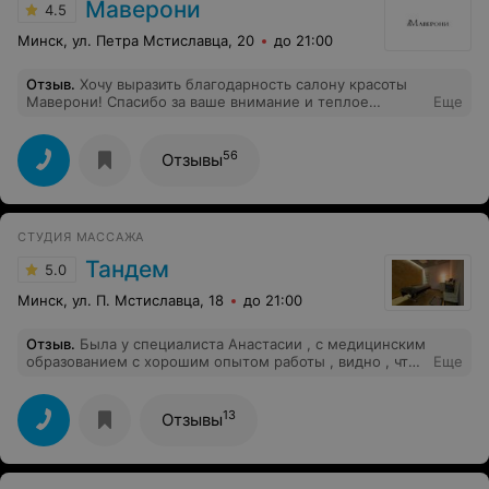
Маверони
4.5
Минск, ул. Петра Мстиславца, 20
до 21:00
Отзыв
.
Хочу выразить благодарность салону красоты
Маверони! Спасибо за ваше внимание и теплое
Еще
отношение к клиентам. Каждый раз, выходя из салона,
получаешь не только красоту и заряд бодрости, но и
отличное настроение. Недавно прошла курс массажа
56
Отзывы
лица у Анны. Анечка, спасибо большое за Ваш
профессионализм! Кожа стала свежей, упругой,
подтянутой. Очень, очень рекомендую салон красоты
Маверони!
СТУДИЯ МАССАЖА
Тандем
5.0
Минск, ул. П. Мстиславца, 18
до 21:00
Отзыв
.
Была у специалиста Анастасии , с медицинским
образованием с хорошим опытом работы , видно , что
Еще
специалист отдается своей работе , индивидуальный
подход к клиенту , что немаловажно , профессионал
своего дела ! Попала в студию по рекомендации
13
Отзывы
знакомых , рекомендовали очень Анастасию , попасть
конечно очень трудно , нужно записываться заранее ,
но я осталась очень довольна ! Спасибо Анастасии , её
золотым ручкам !