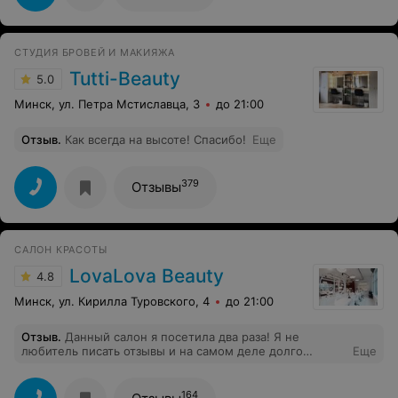
СТУДИЯ БРОВЕЙ И МАКИЯЖА
Tutti-Beauty
5.0
Минск, ул. Петра Мстиславца, 3
до 21:00
Отзыв
.
Как всегда на высоте! Спасибо!
Еще
379
Отзывы
САЛОН КРАСОТЫ
LovaLova Beauty
4.8
Минск, ул. Кирилла Туровского, 4
до 21:00
Отзыв
.
Данный салон я посетила два раза! Я не
любитель писать отзывы и на самом деле долго
Еще
оттягивала этот момент, но я очень расстроена,ведь
состояние моих ногтей стало ужасное! После первого
посещения на ногте большого пальца появилась
164