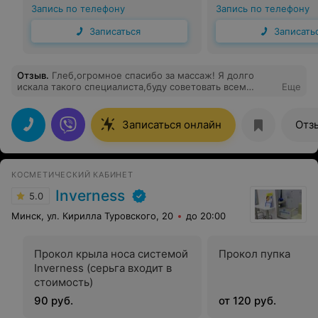
Запись по телефону
Запись по телефону
Записаться
Записать
Отзыв
.
Глеб,огромное спасибо за массаж! Я долго
искала такого специалиста,буду советовать всем
Еще
своим друзьям !!!
Записаться онлайн
Отз
КОСМЕТИЧЕСКИЙ КАБИНЕТ
Inverness
5.0
Минск, ул. Кирилла Туровского, 20
до 20:00
Прокол крыла носа системой
Прокол пупка
Inverness (серьга входит в
стоимость)
90 руб.
от 120 руб.