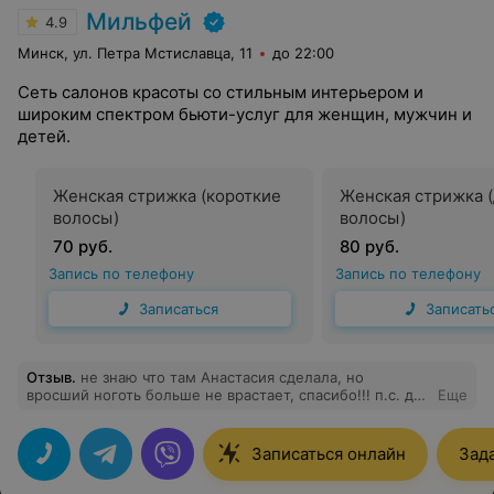
Мильфей
4.9
Минск, ул. Петра Мстиславца, 11
до 22:00
Сеть салонов красоты со стильным интерьером и
широким спектром бьюти-услуг для женщин, мужчин и
детей.
Женская стрижка (короткие
Женская стрижка 
волосы)
волосы)
70 руб.
80 руб.
Запись по телефону
Запись по телефону
Записаться
Записать
Отзыв
.
не знаю что там Анастасия сделала, но
вросший ноготь больше не врастает, спасибо!!! п.с. до
Еще
этого ходила к подолгу и такого эффекта не было.
Записаться онлайн
Зад