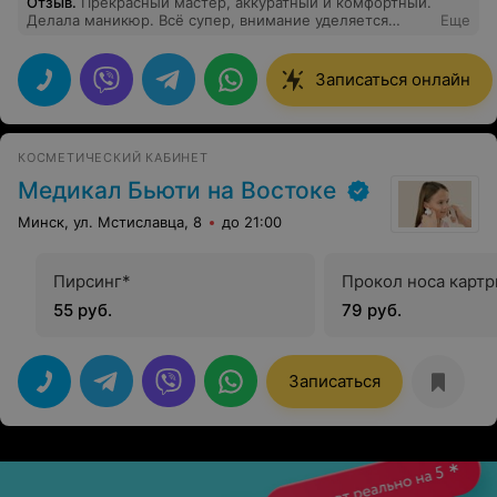
Отзыв
.
Прекрасный мастер, аккуратный и комфортный.
Делала маникюр. Всё супер, внимание уделяется
Еще
каждому ноготку. Тот случай, когда приходишь домой
и ничего не надо подпиливать и исправлять) Очень
понравилось, вернусь
Записаться онлайн
КОСМЕТИЧЕСКИЙ КАБИНЕТ
Медикал Бьюти на Востоке
Минск, ул. Мстиславца, 8
до 21:00
Пирсинг*
Прокол носа карт
55 руб.
79 руб.
Записаться