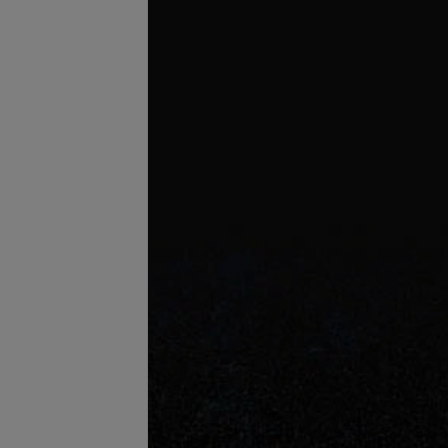
 прическа (длинный
Укладка волос (короткие)
запросу
Цена по запросу