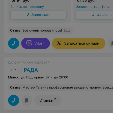
от 94 руб.
от 55 руб.
Запись по телефону
Запись по телефону
Записаться
Записать
Отзыв
.
Все очень понравилось!
Еще
Viber
Записаться онлайн
САЛОН-ПАРИКМАХЕРСКАЯ
РАДА
4.6
Минск, ул. Подгорная, 67
до 20:00
Отзыв
.
Мастер Татьяна профессионал высшего уровня: всегда аккуратные стрижки, окрашивания, очень качественно. Ходим к ней уже всей семьёй. Раньше когда сын или дочь подростки озвучивали очередную идею, какую прическу и окраску хотят, я хваталась за сердце. Сейчас сразу о
10
Отзывы