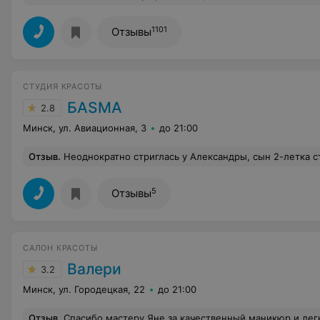
1101
Отзывы
СТУДИЯ КРАСОТЫ
БАSМА
2.8
Минск, ул. Авиационная, 3
до 21:00
Отзыв
.
Неоднократно стриглась у Александры, сын 2-летка стрижется у Елизаветы. Девочки просто прирождённые мастера с золотыми ручками-
5
Отзывы
САЛОН КРАСОТЫ
Валери
3.2
Минск, ул. Городецкая, 22
до 21:00
Отзыв
.
Спасибо мастеру Яне за качественный маникюр и легкую беседу! Удачи Вам в Вашем