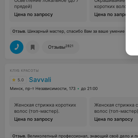
Осветление локальное (до 7
Окрашивание в 1 т
прядей)
коротких волос
Цена по запросу
Цена по запросу
Отзыв
.
Шикарный мастер, спасибо Вам за ваше умение и мас
2821
Отзывы
КЛУБ КРАСОТЫ
Savvali
5.0
Минск, пр-т Независимости, 173
до 21:00
Женская стрижка коротких
Женская стрижка 
волос (топ-мастер).
волос (топ-мастер
Цена по запросу
Цена по запросу
Отзыв
.
Великолепный профессионал, знающий своё дело и поним