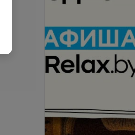
ние в 1 тон
Окрашивание в 1 тон очень
волос
длинных волос
запросу
Цена по запросу
стрижка коротких
Женская стрижка средних
илист)
волос (стилист)
запросу
Цена по запросу