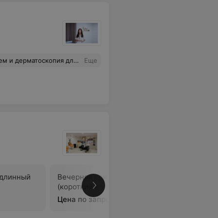
Пришел в частную организацию, чтоб не идти в гос.диспансер, заплатил за прием по полной стоимости (в гос.мог обратиться бесплатно), как пришел, так и ушел со своим предположением (м.б. меланома). Крайне не доволен. Просто подарил организации деньги.
Еще
(длинный
Вечерняя прическа
Вечерняя
(короткий волос)
волос)
Цена по запросу
Цена по 