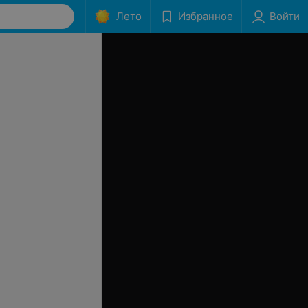
Лето
Избранное
Войти
 экстаз от Estel
Маникюр с покрытием лаком
(цветной или укрепитель)