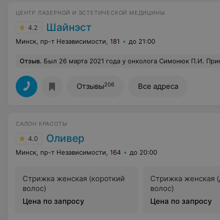
ЦЕНТР ЛАЗЕРНОЙ И ЭСТЕТИЧЕСКОЙ МЕДИЦИНЫ
Шайнэст
4.2
Минск, пр-т Независимости, 181
до 21:00
Отзыв
.
Был 26 марта 2021 года у онколога Симонюк П.И. Прием и дерматоскопия длились минут 5-7. Пришел, чтобы узнать о невусе, который начел зудеть и удалить (беспокоился, что это может быть меланома). Врач сказал, что это, возможно, меланома, браться он за меня не будет и ему нужно заключение другого врача из гос.организации, чтоб уточнить диагноз. Итог: в рекомендациях только одна строчка с перечислением организаций, где получить консультацию и точно такое же предположение, которое возникло бы у любого человека, даже далекого от медицины (возможно, меланома). Прием прошел безрезультатно. 
206
Отзывы
Все адреса
САЛОН КРАСОТЫ
Оливер
4.0
Минск, пр-т Независимости, 164
до 20:00
Стрижка женская (короткий
Стрижка женская 
волос)
волос)
Цена по запросу
Цена по запросу