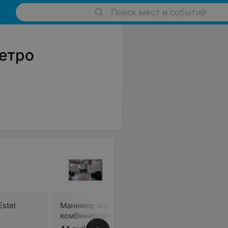
Поиск мест и событий
метро
stel
Маникюр аппаратный,
Цветочный
комбинированный