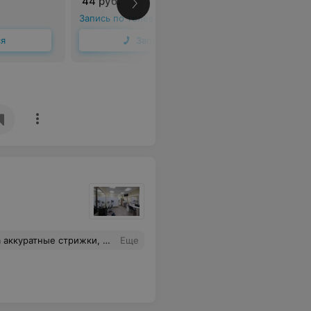
44 руб.
от 66 руб
Запись по телефону
Запись по 
ся
Записаться
тправляю их к Татьяне в "Раду". И точно знаю: будет красиво, со вкусом. Дети в восторге. Всем очень рекомендую
Еще