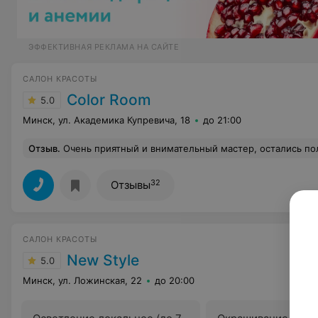
ЭФФЕКТИВНАЯ РЕКЛАМА НА САЙТЕ
САЛОН КРАСОТЫ
Color Room
5.0
Минск, ул. Академика Купревича, 18
до 21:00
Отзыв
.
Очень приятный и внимательный мастер, остались положительные
32
Отзывы
САЛОН КРАСОТЫ
New Style
5.0
Минск, ул. Ложинская, 22
до 20:00