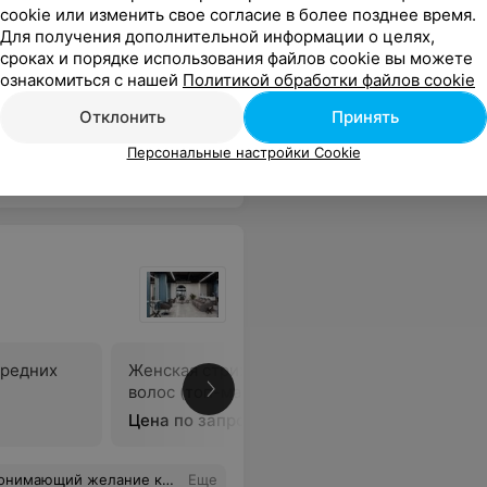
он
Окрашивание в 1 тон средней
Окрашива
cookie или изменить свое согласие в более позднее время.
длины волос
длинных 
Для получения дополнительной информации о целях,
Цена по запросу
Цена по 
сроках и порядке использования файлов cookie вы можете
ознакомиться с нашей
Политикой обработки файлов cookie
терство
Еще
Отклонить
Принять
Персональные настройки Cookie
средних
Женская стрижка длинных
Женская 
)
волос (топ-мастер)
волос (ст
Цена по запросу
Цена по 
ающий желание клиента.
Еще