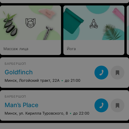
Массаж лица
Йога
БАРБЕРШОП
Goldfinch
Минск, Логойский тракт, 22А
до 21:00
БАРБЕРШОП
Man’s Place
Минск, ул. Кирилла Туровского, 8
до 22:00