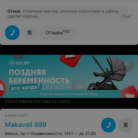
Отзыв
.
Отличный мастер, неплохо поболтали и работу
сделал хорошо
Еще
1192
Отзывы
ЭФФЕКТИВНАЯ РЕКЛАМА НА САЙТЕ
БАРБЕРШОП
Makaveli 999
Минск, пр-т Независимости, 131/1
до 21:00