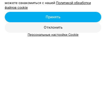
Минске
можете ознакомиться с нашей
Политикой обработки
файлов cookie
Барбершопы возле метро Каменная Горка в
Принять
Минске
Отклонить
Персональные настройки Cookie
Добавить компанию
Добавить специалиста
О проекте
Новости проекта
Размещение рекламы
Вакансии
Публичный договор
Способы оплаты
Публичный договор по использованию сервиса